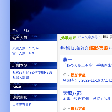
首頁
活動
站內文章搜尋：
站台人氣
搜尋結果
蝶影雲蹤
共找到15筆符合
累積人氣：
452,326
當日人氣：
169
萬一
訂閱本站
「我今天晚上有空」手機傳來妳
RSS訂閱
(
如何使用RSS
)
蝶影雲蹤
加入訂閱
發表時間：2022-11-16 07:14:
Kaza
天龍八部
連結書籤
金庸小說裡有個「段譽」我用這
目前沒有資料
蝶影雲蹤