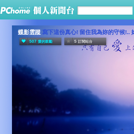
蝶影雲蹤
寫下這份真心! 留住我為妳的守候!.. 
507
5
愛的鼓勵
訂閱站台