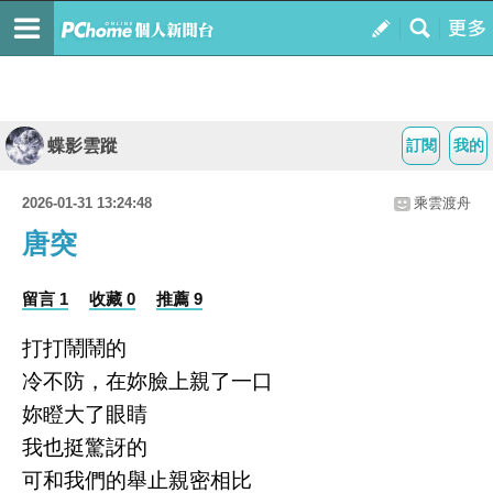
蝶影雲蹤
訂閱
我的
2026-01-31 13:24:48
乘雲渡舟
唐突
留言 1
收藏 0
推薦 9
打打鬧鬧的
冷不防，在妳臉上親了一口
妳瞪大了眼睛
我也挺驚訝的
可和我們的舉止親密相比