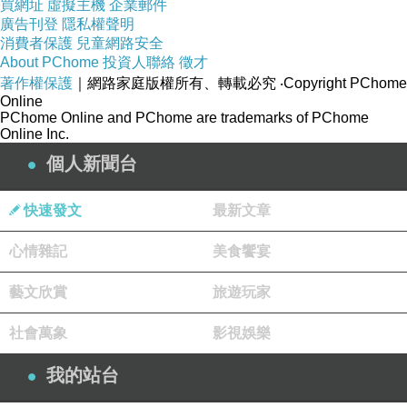
買網址
虛擬主機
企業郵件
(悄悄話)
廣告刊登
隱私權聲明
2026-05-11 07:20:57
消費者保護
兒童網路安全
About PChome
投資人聯絡
徵才
著作權保護
｜網路家庭版權所有、轉載必究
‧Copyright PChome
Online
PChome Online and PChome are trademarks of PChome
Online Inc.
個人新聞台
快速發文
最新文章
心情雜記
美食饗宴
藝文欣賞
旅遊玩家
社會萬象
影視娛樂
我的站台