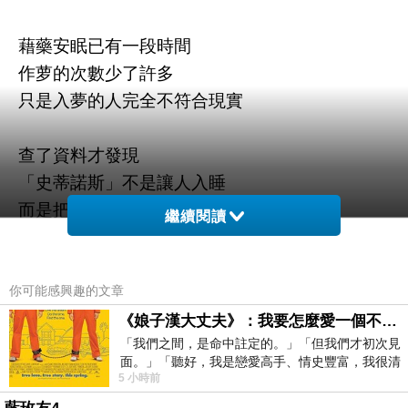
藉藥安眠已有一段時間
作萝的次數少了許多
只是入夢的人完全不符合現實
查了資料才發現
「史蒂諾斯」不是讓人入睡
而是把人打暈讓大腦強制關機
繼續閱讀
作用像是「斷片」
所以沒有時間感
醒時覺得一瞬
你可能感興趣的文章
也不會有睡飽的神清氣爽
《娘子漢大丈夫》：我要怎麼愛一個不存在的人？
「我們之間，是命中註定的。」「但我們才初次見
長期處於看似睡著但睡眠不足的狀態
面。」「聽好，我是戀愛高手、情史豐富，我很清
5 小時前
楚這種感覺，你我之間的那種感覺，現
這幾日冰凍肩的折磨愈加嚴重