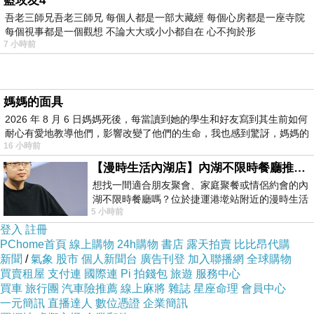
藍玫友4
時不時忍不住呻吟
吾老三師兄吾老三師兄 每個人都是一部大藏經 每個心房都是一座寺院
每個視事都是一個觀想 不論大大或小小都自在 心不拘於形
所有的志向、欲望、計畫
7 小時前
都不如無病無恙啊
媽媽的面具
2026 年 8 月 6 日媽媽死後，每當讀到她的學生和好友寫到其生前如何
耐心有愛地教導他們，影響改變了他們的生命，我也感到驚訝，媽媽的
16 小時前
執子之手
上一篇：
【漫時生活內湖店】內湖不限時餐廳推薦｜捷運港墘站美食，聚餐、約會、家庭聚會首選，正餐甜點一次滿足
想找一間適合朋友聚會、家庭聚餐或情侶約會的內
愚人節
下一篇：
湖不限時餐廳嗎？位於捷運港墘站附近的漫時生活
5 小時前
內湖店，從捷運站步行約4分鐘即可抵
登入
註冊
PChome首頁
線上購物
24h購物
書店
露天拍賣
比比昂代購
新聞
/
氣象
股市
個人新聞台
廣告刊登
加入聯播網
全球購物
買賣租屋
支付連
國際連
Pi 拍錢包
旅遊
服務中心
買車
旅行團
汽車險推薦
線上麻將
雜誌
星座命理
會員中心
一元簡訊
直播達人
數位憑證
企業簡訊