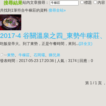
搜尋結果
站內文章搜尋：
標題
內容
共找到1筆符合
牛稼莊
的資料
搜尋全站»
2017-4 谷關溫泉之四_東勢
牛稼莊
、
吃飯皇帝大。到了東勢，正是午餐時間，來到...
(詳全文)
東勢
、
牛稼莊
、
石岡壩
、
獅兄弟
發表時間：2017-05-23 17:20:36 | 人氣：3174 | 回應：0
第 1 / 1 