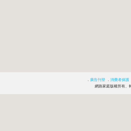
．
廣告刊登
．
消費者保護
網路家庭版權所有、轉載必究 