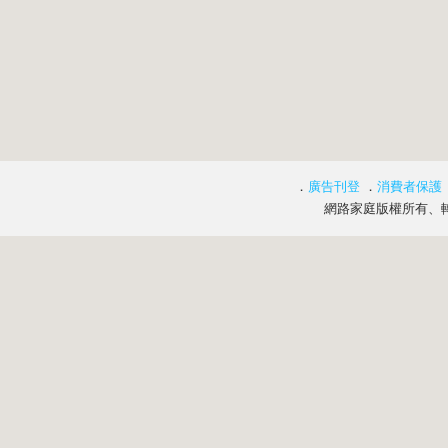
．
廣告刊登
．
消費者保護
網路家庭版權所有、轉載必究 