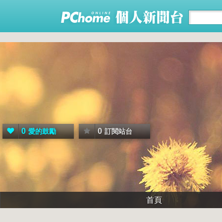
0
0
愛的鼓勵
訂閱站台
首頁