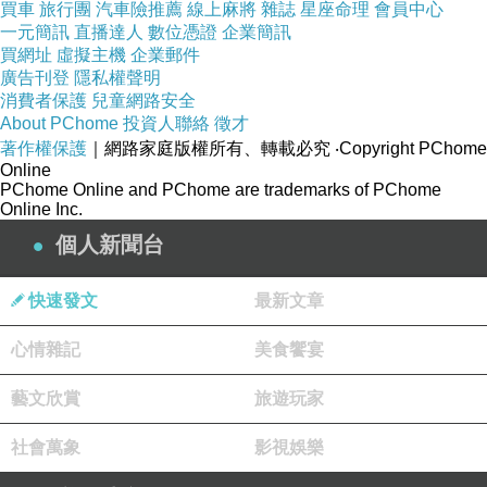
買車
旅行團
汽車險推薦
線上麻將
雜誌
星座命理
會員中心
輕鬆前往市區內各大旅遊、購物、餐飲地點。 飯
一元簡訊
直播達人
數位憑證
企業簡訊
買網址
虛擬主機
企業郵件
店位置優越讓遊人前往市區內的熱門景點變得方
廣告刊登
隱私權聲明
便快捷。
消費者保護
兒童網路安全
About PChome
投資人聯絡
徵才
著作權保護
｜網路家庭版權所有、轉載必究
‧Copyright PChome
在這家舒適的新潟飯店中享受尊貴的服務與設
Online
施。 飯店的主要設施有可寄放行李, 公共區域
PChome Online and PChome are trademarks of PChome
Online Inc.
WiFi, 家庭房, 自動販賣機, 接駁服務。
個人新聞台
所有客房都有提供周到的設施，以確保無與倫比
快速發文
最新文章
的舒適感。 飯店設有眾多娛樂設施，例如：登山
心情雜記
美食饗宴
步道, 滑雪，都是放鬆身心的最佳選擇。 一流的
設施與得天獨厚的地理位置都讓大熊屋旅館成為
藝文欣賞
旅遊玩家
新潟旅遊時的最佳留宿飯店。
社會萬象
影視娛樂