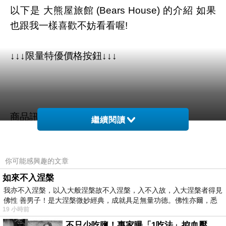
以下是 大熊屋旅館 (Bears House) 的介紹 如果
也跟我一樣喜歡不妨看看喔!
↓↓↓限量特優價格按鈕↓↓↓
商品訊息描述
:
繼續閱讀
關於大熊屋旅館
你可能感興趣的文章
如來不入涅槃
我亦不入涅槃，以入大般涅槃故不入涅槃，入不入故，入大涅槃者得見
佛性 善男子！是大涅槃微妙經典，成就具足無量功德。佛性亦爾，悉
19 小時前
不只少吃鹽！專家曝「1吃法」控血壓、降膽固醇 - 得舒飲食(DASH Diet)