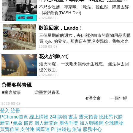
不只少吃鹽！專家曝「1吃法」控血壓、降膽固醇
- 得舒飲食(DASH Diet)
2026-08-08
https://www.facebook.com/dietitiansophia/
posts/157966
歡迎回家，Lando！
三個星期前的週六，去伊利沙白市的寵物用品店購
簡介
買 Kylo 的零食。那家店有賣虎皮鸚鵡，我每次光
2026-08-08
顧都會去看一下。他們偶爾會引進 C
花火が瞬いて
煙火閃耀， 一支唱出讓你永生難忘、 無法抹去回
憶的歌曲。
2026-08-08
◎墨客與青硯
■寓言故事 ◎墨客與青硯
⊕潘文良 一個年輕
2026-08-08
的墨客，在京城的古玩肆裡
登入
註冊
PChome首頁
線上購物
24h購物
書店
露天拍賣
比比昂代購
位於新潟的範圍之內、交通方便，大熊屋旅館已
新聞
/
氣象
股市
個人新聞台
廣告刊登
加入聯播網
全球購物
買賣租屋
支付連
國際連
Pi 拍錢包
旅遊
服務中心
成為當地旅遊的最佳落腳點。 在這裡，旅客們可