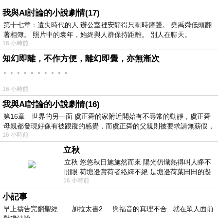
我與AI討論的小說劇情(17)
第十七章：遺失時代的人 辦公室裡安靜得只剩時鐘聲。 堯禹舜低頭翻
著相簿。 照片中的袁年，始終與人群保持距離。 別人在聊天。
16 小時前
知幻即離，不作方便，離幻即覺，亦無漸次
。。。。。。。。。。
16 小時前
我與AI討論的小說劇情(16)
第16章 世界的另一面 虞正舜的家附近開始有不尋常的動靜，虞正舜
母親都發現好像有被跟蹤的感覺，而虞正舜的父親則被要求請無薪假，
16 小時前
立秋
立秋 悠悠秋日施施然而來 陽光仍熾熱得叫人睜不
開眼 荷塘邊賞荷者絡繹不絕 是塘邊荷葉田田的凝
16 小時前
望 風中飄逸的是映日荷花別樣紅
小記事
早上禱告完翻聖經 加拉太書2 與福音的真理不合 就在眾人面前