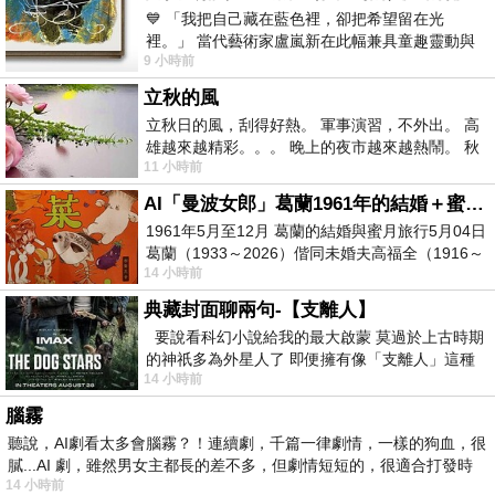
💙 「我把自己藏在藍色裡，卻把希望留在光
裡。」 當代藝術家盧嵐新在此幅兼具童趣靈動與
9 小時前
抽象韻味的新作中，用湛藍的羽翼般色塊包覆著
立秋的風
立秋日的風，刮得好熱。 軍事演習，不外出。 高
雄越來越精彩。。。 晚上的夜市越來越熱鬧。 秋
11 小時前
天的風刮得很熱 夜遊消暑熱。。。
AI「曼波女郎」葛蘭1961年的結婚＋蜜月旅行 #戀上老電影 #葛蘭 #粟子
1961年5月至12月 葛蘭的結婚與蜜月旅行5月04日
葛蘭（1933～2026）偕同未婚夫高福全（1916～
14 小時前
2004）乘郵輪赴倫敦6月15日於英國倫敦St.S
典藏封面聊兩句-【支離人】
要說看科幻小說給我的最大啟蒙 莫過於上古時期
的神祇多為外星人了 即便擁有像「支離人」這種
14 小時前
驚世駭俗的神通法門 也未必讀
腦霧
聽說，AI劇看太多會腦霧？！連續劇，千篇一律劇情，一樣的狗血，很
膩...AI 劇，雖然男女主都長的差不多，但劇情短短的，很適合打發時
14 小時前