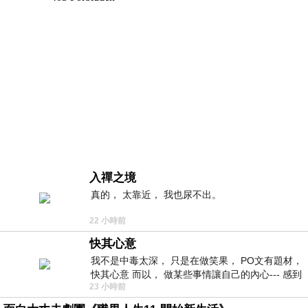
入禪之境
真的， 太靠近， 我也尿不出。
22 小時前
快其心意
我不是中毒太深， 只是在做笑果， PO文有題材，
快其心意 而以， 做某些事情讓自己的內心--- 感到
23 小時前
愉快。