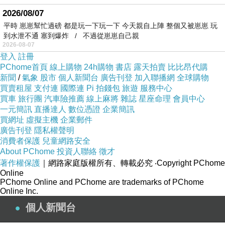
2026/08/07
平時 崽崽幫忙過磅 都是玩一下玩一下 今天親自上陣 整個又被崽崽 玩
到水泄不通 塞到爆炸 / 不過從崽崽自己親
2026-08-07
登入
註冊
PChome首頁
線上購物
24h購物
書店
露天拍賣
比比昂代購
新聞
/
氣象
股市
個人新聞台
廣告刊登
加入聯播網
全球購物
買賣租屋
支付連
國際連
Pi 拍錢包
旅遊
服務中心
買車
旅行團
汽車險推薦
線上麻將
雜誌
星座命理
會員中心
一元簡訊
直播達人
數位憑證
企業簡訊
買網址
虛擬主機
企業郵件
廣告刊登
隱私權聲明
消費者保護
兒童網路安全
About PChome
投資人聯絡
徵才
著作權保護
｜網路家庭版權所有、轉載必究
‧Copyright PChome
Online
PChome Online and PChome are trademarks of PChome
Online Inc.
個人新聞台