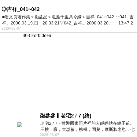
◎吉祥_041~042
■潘文良著作集＞勵益品＞魚雁千里共今緣＞吉祥_041~042 ▽041_吉
祥。2006.03.19.日 20:33:21▽042_吉祥。2006.03.20.一 13:47:2
2026-08-07
柒參參▎老宅2 / 7 (終)
老宅2 / 7 - 歡迎回家照片裡的人靜靜站在鏡子前。
三樓，廄，大崽蕥，柳橘，閆兒，摩斯和崽崽，七
2026-08-07
個人整整齊齊地站在鏡框之外，如同