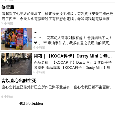
修電腦
電腦買了七年終於操壞了，檢查後要換主機板，等叫貨到安裝完成已經
過了四天，今天去拿電腦時說了有點想念電腦，老闆問我是電腦重度
5 小時前
…
⋯⋯ 。 花草幻人這系列很有趣！ 會持續玩下去！
🧡 。 🐻 毒油事件後，我很在意之後用油的採買。
6 小時前
前天購買了我之前就很愛
開箱｜【KOCA科卡】Dusty Mini 1 無線手持吸塵器
產品名稱：【KOCA科卡】Dusty Mini 1 無線手持
吸塵器 產品資訊 【KOCA科卡】Dusty Mini 1 無
6 小時前
線手持吸塵器評語： 能吸、能吹兼具兩
皆以直心出離生死
直心念我生已盡梵行已立所作已辦不受後有，直心念我已斷不復更斷。
6 小時前