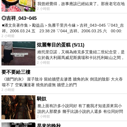
我曾經覺得，故事應該已經結束了。那座老宅在地
2 小時前
震中倒塌，七個人終於離開那片黑暗，
◎吉祥_043~045
■潘文良著作集＞勵益品＞魚雁千里共今緣＞吉祥_043~045 ▽043_吉
祥。2006.03.24.五 23:38:28 ▽044_吉祥。2006.03.25.六 00:00:
2 小時前
炫麗奪目的蛋糕 (5/11)
維托里亞諾，又稱為維克多艾曼紐二世紀念堂，是
位於義大利羅馬威尼斯廣場和卡比托利歐山之間，
2 小時前
用以紀念統一義大利統一後的的第一位國
要不要給三樓
《牆門的灰》 屋子陰冷 留給牆壁去滲透 牆角的灰 倒流的陰影 大火吞
噬不了 空氣瀰漫著 燒焦的虛無 牆壁上的門
2 小時前
騎奴
脆上面有許多小說同好 有了脆我才知道原來寫小
說的人那麼多 幾乎比讀小說的人還多 有位同好問
2 小時前
了一個問題 她說為什麼高中文學獎的
早來的晚秋