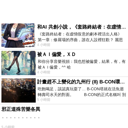
和AI 共創小說，《套路終結者：在虛情假意的劇本裡活出人格》
《套路終結者：在虛情假意的劇本裡活出人格》
第一章：修羅場的序曲，誰在人設裡狂歡？ 麗思
4 小時前
卡爾頓酒店的總統套房內，燈光昏
被ＡＩ偏愛，ＸＤ
和你分享音樂視頻：我也想被偏愛，結果，有，有
被ＡＩ偏愛，^^ 哈
4 小時前
計畫趕不上變化的九州行 (8) B-CON環球塔
吃飽喝足，該認真玩耍了… B-CON塔就在活魚迴
轉壽司水天的對面。 B-CON的正式名稱叫 別
5 小時前
邪正道殊苦樂各異
。。。。。。。。。。
5 小時前