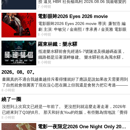
授 遠見 HBR 社長楊瑪利 2026.08.06 我最敬愛的
7 小時前
老闆、遠見．天下文化創辦人高希均教
電影眼眸2026 Eyes 2026 movie
電影眼眸2026 Eyes 2026 movie 導演: 廉智浩 編
劇 主演: 申敏兒 / 金南熙 / 李承勇 / 金英雅 電影眼
8 小時前
眸2026描述攝影師徐珍因遺
羅東林鐵：樂水驛
抵達樂水驛前會先經過5-7號隧道及橫越碼崙溪，
鐵路都是沿著溪畔修建。 樂水驛初名為濁水驛，
8 小時前
但因與臺鐵集集線車站同名，於1953
2026。08。07。
畫圖真的不適合我越畫越排斥看得懂就好了應該是說如果改天需要用到
了自然就會很厲害了現在沒心思在圖上但我還是會努力把它考過———
8 小時前
繞了一圈
沒想到上次寫文已經是一年前了。 更沒想到就這麼走著走著，2026年
已經來到了Q3的8月。 那天和好友You約吃飯，有些難為情地說「覺得
8 小時前
電影一夜限定2026 One Night Only 2026 movie