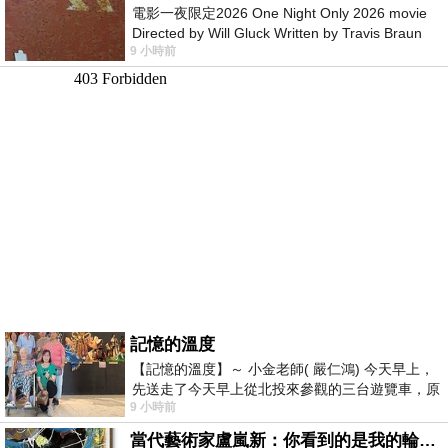
電影一夜限定2026 One Night Only 2026 movie
Directed by Will Gluck Written by Travis Braun
9 小時前
Starring Monica Barbaro
記憶的溫度
【記憶的溫度】～ 小金老師( 嚴仁鴻) 今天早上，
先送走了今天早上從北投來參觀的三台遊覽車，原
9 小時前
以為展場已經差不多要安靜下來，卻發
當代藝術家盧嵐新：你看到的是我的輪廓，還是你的故事？——藏在藍色裡的希望與光