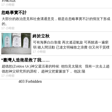
對磯法說
17 小時前
忽略事實不計
大部分的政治意見和社會溝通意見，都是在忽略事實不計的情況下形成
的。
17 小時前
終於立秋
可有海豚白白靠攏 再次遙迢氣旋 可再饒過一遍窮
弱 雖人間活動 已達文明極致之浪費 但又何干質樸
17 小時前
者 只能白白陪葬
*臺灣人造衛星救了我……
趙德恕(Zoldos Ur.)神父還活著的時候: 他怕見太陽光 我有一次去上趙
德恕神父研究所的課程， 趙神父把窗簾放下， 他說:陽
17 小時前