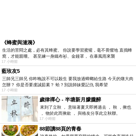
《蜂蜜與漣漪》
生活的苦悶之處，必有其蜂蜜。 你說要學習蜜獾，毫不畏懼地 直搗蜂
窩，才能親嚐。 甚至練一身鐵布衫、金鐘罩， 在暴風雨來襲
17 小時前
藍玫友5
三師兄三師兄 你昨晚說不可以殺生 要我放過蟑螂給生路 今天的燉大肉
怎辦？ 你是否要虔誠茹素？ 蛤？別說師妹愛記仇 我希望
17 小時前
歲律禪心 - 半塘新月朦朧醉
來到了立秋 ， 意味著夏天即將過去 ， 秋 ，揪也
， 物於此而揪歛 ， 與格友分享此立秋聯。
17 小時前
88節讀88頁的青春