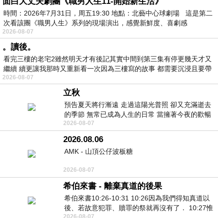
面白大丈夫劇團《職男人生11-開始新生活》
時間：2026年7月31日，周五19:30 地點：北藝中心球劇場 這是第二
次看該團《職男人生》系列的現場演出，感覺新鮮度、喜劇感
2026-08-07
。讀後。
看完三樓的老宅2雖然明天才有後記其實中間到第三集有停更幾天才又
繼續 續更讓我那時又重新看一次因為三樓寫的故事 都需要沉浸且要帶
2026-08-07
有
立秋
預告夏天將行漸遠 走過這陽光普照 卻又充滿逝去
的季節 無常已成為人生的日常 當擁著今夜的歡暢
2026-08-07
舒心 轉眼驟成昨日 而明晨 太陽
2026.08.06
AMK - 山頂公仔波板糖
2026-08-07
希伯來書 - 離棄真道的後果
希伯來書10:26-10:31 10:26因為我們得知真道以
後、若故意犯罪、贖罪的祭就再沒有了． 10:27惟
2026-08-07
有戰懼等候審判和那燒滅眾敵人的烈火