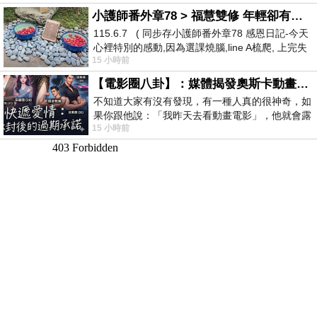
小護師番外章78 > 福慧雙修 年輕卻有個老靈魂 ㄑ金剛經〉podcast
115.6.7 ( 同步存小護師番外章78 感恩日記-今天
心裡特別的感動,因為選課燒腦,line A梳爬, 上完失
15 小時前
智課的她,特來傾
【電影圈八卦】：媒體揭發奧斯卡動畫項目投票醜聞！好萊塢為什麼看不起動畫電影？
不知道大家有沒有發現，有一種人真的很神奇，如
果你跟他說：「我昨天去看動畫電影」，他就會露
15 小時前
出一種慈祥的微笑，然後問你是不是陪小