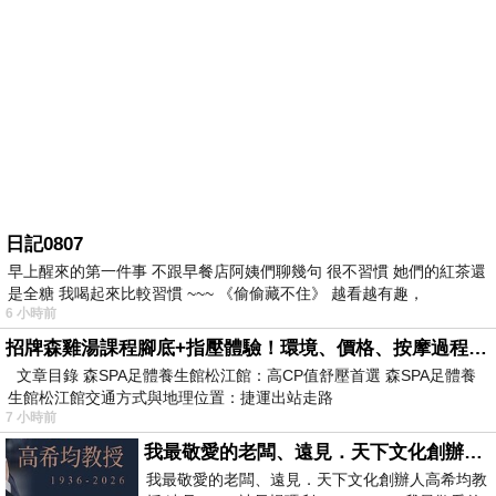
日記0807
早上醒來的第一件事 不跟早餐店阿姨們聊幾句 很不習慣 她們的紅茶還
是全糖 我喝起來比較習慣 ~~~ 《偷偷藏不住》 越看越有趣，
6 小時前
招牌森雞湯課程腳底+指壓體驗！環境、價格、按摩過程全紀錄，森SPA足體養生館松江館最新價格表
文章目錄 森SPA足體養生館松江館：高CP值舒壓首選 森SPA足體養
生館松江館交通方式與地理位置：捷運出站走路
7 小時前
我最敬愛的老闆、遠見．天下文化創辦人高希均教授
我最敬愛的老闆、遠見．天下文化創辦人高希均教