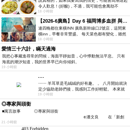
說真格的，如果我要寫我的情史，可能會高潮迭起
令人歎息！(好酸)，不過，我可能也會萬劫不
18 小時前
復...，每天跪鍵盤還是被判了花心的罪
【2026-6廣島】Day 6 福岡博多血拼 與機場接送少年司機深夜對談
連四晚都住東橫INN 廣島新幹線口2號店，這間東
橫inn，早餐非常豐盛。 每天菜色都有變化，雖然
18 小時前
看到工作人員拿出料理包加熱，但
愛情三十六計，瞞天過海
我把心事藏進尋常的問候，海面平靜如昔，心中悸動無法平息。 只有
海底的潮汐知道，我的世界早已向你傾斜。
19 小時前
….
⋯⋯ 羊耳草是毛絨絨的好有趣。 。 八月開始就決
定少協助老師們後，我感到工作好輕鬆。 本來就
19 小時前
不是我的工作啊。 真
◎專家與頭銜
■寓言故事 ◎專家與頭銜
⊕潘文良 在「新創
21 小時前
之谷」裡——