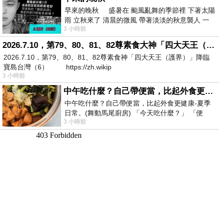
早來的晚秋 盛暑在 颱風亂舞的季節裡 下著太陽
雨 立秋來了 清晨的微風 帶著淡淡的秋意襲人 一
3 小時前
下子 又被赤
2026.7.10，第79、80、81、82尊素食大神「四大天王（護界）」降臨寶島台灣（6）
2026.7.10，第79、80、81、82尊素食神「四大天王（護界）」降臨
寶島台灣（6） https://zh.wikip
3 小時前
中午吃什麼？自己帶便當，比起外食更健康-夏季日常。(舞動馬尾廚房)
中午吃什麼？自己帶便當，比起外食更健康-夏季
日常。(舞動馬尾廚房) 「今天吃什麼？」 「便
3 小時前
當？麵？還是炒飯？」 每天都在選擇