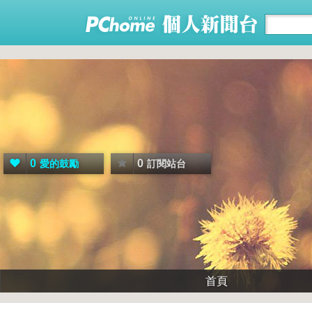
0
0
愛的鼓勵
訂閱站台
首頁