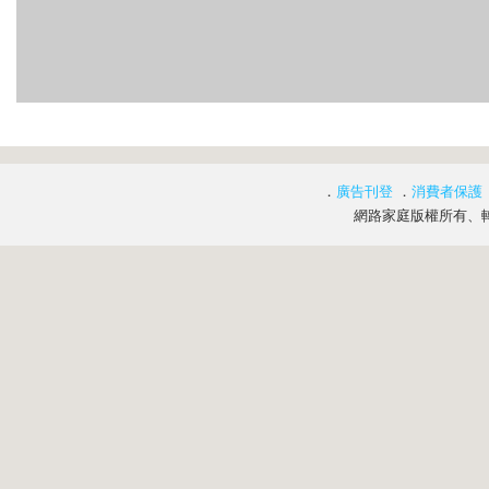
．
廣告刊登
．
消費者保護
網路家庭版權所有、轉載必究 