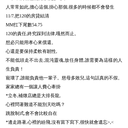
人常常如此
,
擔心這個
,
掛心那個
,
很多的時候都不會發生
11/7,
把
120
的房貸結清
MM
扛下尾數
54.75
120
的責任
,
終究踩到法律
,
嘎然而止。
想必只能用孝心來償還。
心還是要保持柔軟有韌性
,
不能低頭走不出去
,
混沌靈魂
,
放任身體
,
誰需要為這樣的人
生負責！
寵壞了
,
誰能負責他一輩子。慈母多敗兒
,
這句話真的不假。
家家總有一個讓人費心牽掛
*
立冬
,
補燉店總是大排長龍
,
心裡問著難道不能別天吃嗎？
跳脫制式
,
會不會比較自在
*
邊走路著
,
心裡的紛飛
,
沒有當下寫下
,
很快就會遺忘
>,<