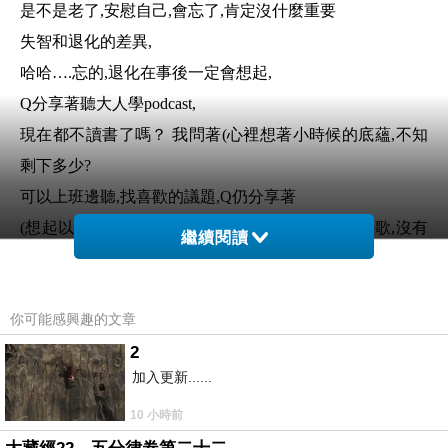
是不是老了
,
安慰自己
,
會忘了
,
肯定沒什麼重要
失智和退化的差異
,
哈哈
….
忘的
,
退化在事後一定會想起
,
Q
分享著聽大人學
podcast,
現在都不讀書了嗎？ 我問著
(
心裡想著小時候的底蘊
,
不知
剩下多少
?
可以上班邊聽
,
找喜歡的議題
,Q
仍分享著
(
想起以前職場空氣中流動著電台音樂
,
時下的流行歌
,
沒有
繼續閱讀
不會唱
,
若是技能
,
環境的刻意練習
,
想必也沒有不會的。
你可能感興趣的文章
現在生活
,
鮮少流行樂
,
有的只有聲聲佛號
,
修清淨
!
還是要提醒
,
資訊管道多元
2
,
仍要有自己的閱讀底蘊
,
才能深
加入更新......
入、辨別。
聽書或者滑手機
,
有時會侷限在資質和片斷
10 小時前
缺少思考和整合能力。