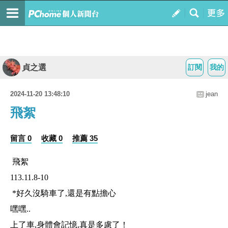
貞之選
訂閱
我的
2024-11-20 13:48:10
jean
飛絮
留言 0
收藏 0
推薦 35
飛絮
113.11.8-10
*
好久沒騎車了
,
還是有點擔心
嘿嘿
..
上了車
,
身體會記憶
,
真是多慮了！