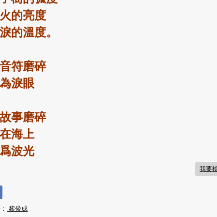
火的亮度
淚的溫度。
音符磨碎
為淚眼
故事磨碎
在海上
爲波光
我要
長：
黎俊成