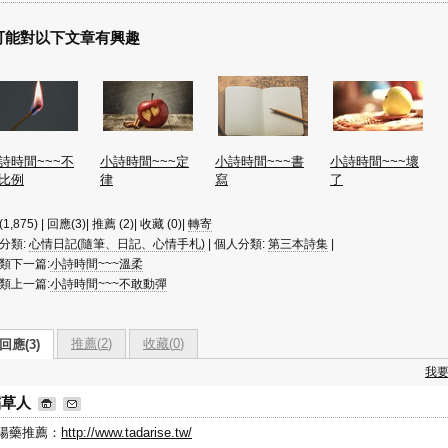
可能對以下文章有興趣
詩時間~~~不
小詩時間~~~定
小詩時間~~~書
小詩時間~~~壞
比例
律
寫
了
1,875) | 回應(3)| 推薦 (
2
)| 收藏 (
0
)|
轉寄
分類:
心情日記(隨筆、日記、心情手札)
| 個人分類:
第三本詩集
|
類下一篇:
小詩時間~~~溫柔
類上一篇:
小詩時間~~~不敢動彈
推薦(
2
)
收藏(
0
)
回應(3)
我
稻草人
陽藥推薦：
http://www.tadarise.tw/