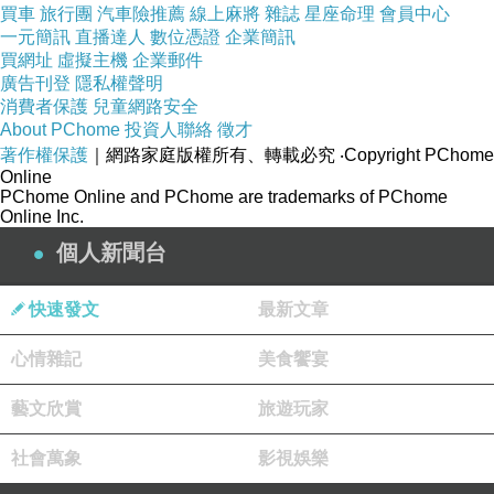
買車
旅行團
汽車險推薦
線上麻將
雜誌
星座命理
會員中心
台灣90%的男人都在用的保養產品：
一元簡訊
直播達人
數位憑證
企業簡訊
http://www.tadarise.tw/shop/tadarise-5/
買網址
虛擬主機
企業郵件
廣告刊登
隱私權聲明
消費者保護
兒童網路安全
看更多回應
About PChome
投資人聯絡
徵才
著作權保護
｜網路家庭版權所有、轉載必究
‧Copyright PChome
Online
PChome Online and PChome are trademarks of PChome
Online Inc.
個人新聞台
快速發文
最新文章
心情雜記
美食饗宴
藝文欣賞
旅遊玩家
社會萬象
影視娛樂