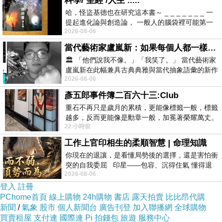
科學/ 聖經 /人生 .....
哈，怪盜基德也在研究這本書～ _ _ _ _ _ _ _ 一
提起進化論與創造論， 一般人的腦袋裡可能第一
2026-08-06
時間就有「 進化論很科
當代藝術家盧嵐新：如果每個人都一樣，這世界該有多無聊？
sprunki
🏛️ 「他們說我不像。」「我笑了。」 當代藝術家
盧嵐新在此幅兼具古典典雅與當代抽象語彙的新作
2025-06-10 14:55:18
2026-08-06
中，以沈靜的藍色空間為背景，描繪了
I can’t think of many music games as
accessible and delightful as <a
彥五郎事件簿二百六十三:Club
href="https://sprunki.com">sprunki online</a>.
重石不再只是歲月的累積，更能像標籤一般，標籤
Whether I have five minutes or fifty, it always
越多，反而更能像是勳章一般，加冕著榮耀萬丈。
delivers.
22 小時前
習慣一如縱容，成了再難輕輕放下的罪證
工作上官印相生的柔順智慧 | 命理知識
daocaoren515
你現在的退讓，是看懂局勢後的選擇，還是害怕衝
2024-12-23 16:16:27
突的自我委屈 印星——包容、沉得住氣 懂得退
增硬助勃 持久延遲 酣暢淋漓的體驗 翻雲覆雨的戰
2026-08-06
一步觀察，不會
場：
http://www.tadarise.tw/
登入
註冊
PChome首頁
線上購物
24h購物
書店
露天拍賣
比比昂代購
daocaoren515
新聞
/
氣象
股市
個人新聞台
廣告刊登
加入聯播網
全球購物
買賣租屋
支付連
國際連
Pi 拍錢包
旅遊
服務中心
2024-12-20 16:44:36