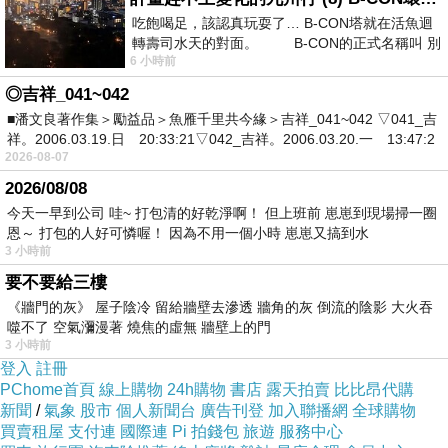
吃飽喝足，該認真玩耍了… B-CON塔就在活魚迴
轉壽司水天的對面。 B-CON的正式名稱叫 別
6 小時前
◎吉祥_041~042
「你，不用什麼都好，我喜歡就好 ~」
■潘文良著作集＞勵益品＞魚雁千里共今緣＞吉祥_041~042 ▽041_吉
祥。2006.03.19.日 20:33:21▽042_吉祥。2006.03.20.一 13:47:2
女孩別過眼，澀羞的臉龐莫名有些嫣紅
2026-08-07
2026/08/08
男孩低下頭，粗糙的大手握住她的纖柔
今天一早到公司 哇~ 打包清的好乾淨啊！ 但上班前 崽崽到現場掃一圈
恩～ 打包的人好可憐喔！ 因為不用一個小時 崽崽又搞到水
而，屬於他們的故事，才正準備要開始
3 小時前
要不要給三樓
《牆門的灰》 屋子陰冷 留給牆壁去滲透 牆角的灰 倒流的陰影 大火吞
噬不了 空氣瀰漫著 燒焦的虛無 牆壁上的門
3 小時前
登入
註冊
PChome首頁
線上購物
24h購物
書店
露天拍賣
比比昂代購
新聞
/
氣象
股市
個人新聞台
廣告刊登
加入聯播網
全球購物
買賣租屋
支付連
國際連
Pi 拍錢包
旅遊
服務中心