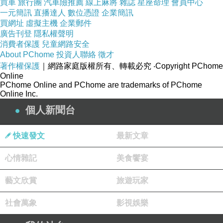
要不要載我到天涯海角
上一篇：
買車
旅行團
汽車險推薦
線上麻將
雜誌
星座命理
會員中心
一元簡訊
直播達人
數位憑證
企業簡訊
無人知道雙子座
下一篇：
買網址
虛擬主機
企業郵件
廣告刊登
隱私權聲明
消費者保護
兒童網路安全
About PChome
投資人聯絡
徵才
著作權保護
｜網路家庭版權所有、轉載必究
‧Copyright PChome
Online
PChome Online and PChome are trademarks of PChome
Online Inc.
個人新聞台
uni2019
2026-06-09 11:34:07
快速發文
最新文章
更好！拉埋你上去唱，廣東歌。歌，隨便選，或許
有許多花把千嬅和你繡在一起。
心情雜記
美食饗宴
uni2019
藝文欣賞
旅遊玩家
2026-06-09 00:33:25
社會萬象
影視娛樂
還不露出馬腳？看以後還敢不敢心口寫個「勇」
字。