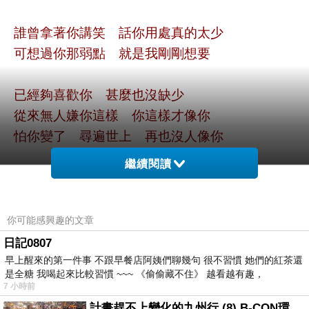
誰曾拿著你講笑 話你用處真的太少
可想過你那弱點 就是我剛剛想要
已經夠喜歡你 甚麼也沒缺少
從來無人嫌你這樣 你這樣才像你
怕你變了 尋遍世上 再也沒人像你
繼續閱讀
你可能感興趣的文章
日記0807
早上醒來的第一件事 不跟早餐店阿姨們聊幾句 很不習慣 她們的紅茶還
是全糖 我喝起來比較習慣 ~~~ 《偷偷藏不住》 越看越有趣，
7 小時前
計畫趕不上變化的九州行 (8) B-CON環球塔