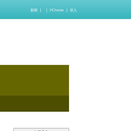
|
|
|
新聞
PChome
登入