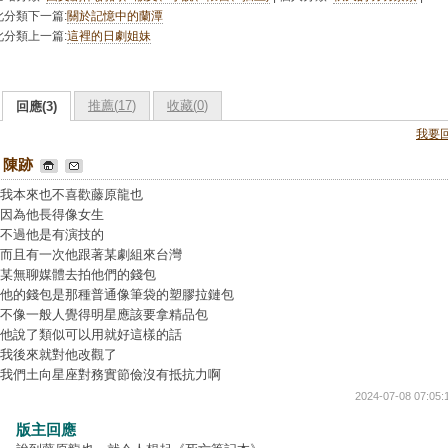
此分類下一篇:
關於記憶中的蘭潭
此分類上一篇:
這裡的日劇姐妹
推薦(
17
)
收藏(
0
)
回應(3)
我要
陳跡
我本來也不喜歡藤原龍也
因為他長得像女生
不過他是有演技的
而且有一次他跟著某劇組來台灣
某無聊媒體去拍他們的錢包
他的錢包是那種普通像筆袋的塑膠拉鏈包
不像一般人覺得明星應該要拿精品包
他說了類似可以用就好這樣的話
我後來就對他改觀了
我們土向星座對務實節儉沒有抵抗力啊
2024-07-08 07:05:
版主回應