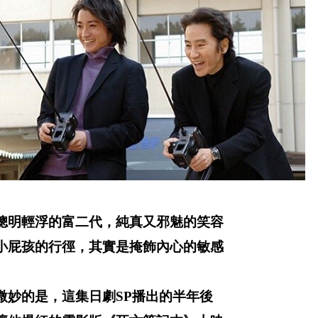
聰明輕浮的富二代，純真又邪魅的笑容
小屁孩的行徑，其實是掩飾內心的敏感
微妙的是，這集日劇SP播出的半年後