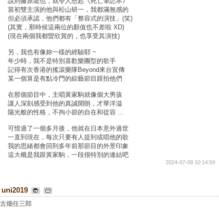
說到藤原龍也，就令人想起《死亡筆記本》
當初雙主演的他與松山研一，我都滿無感的
但必須承認，他們都有「整容式的演技」(笑)
(其實，那時候這兩位的顏值也不差啦 XD)
(現在兩個我都蠻欣賞的，也享受其演技)
另，我也有像妳一樣的經驗耶 ~
年少時，我不是特別喜歡樂團型的歌手
記得有次香港的搖滾樂隊Beyond來台宣傳
某一個算是有點冷門的綜藝節目跟拍他們
在那個節目中，主唱黃家駒就像個大男孩
讓人深刻感受到他的真誠開朗，才華洋溢
陽光般的性格，不拘小節的自在和從容 ...
可惜過了一個多月後，他就在日本意外過世
一直到現在，每次只要有人提到或唱他的歌
我的思緒都會回到多年前那節目的外景印象
這大概是我跟黃家駒，一段很特別的連結吧
2024-07-08 10:14:59
uni2019
古畑任三郎