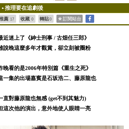
推理要在追劇後
推薦
收藏
轉貼
訂閱站台
17
0
0
最近迷上了《紳士刑事
/ 古畑任三郎》
雖說晚這麼多年才觀賞，卻立刻被圈粉
昨晚看的是2006年特別篇《重生之死》
這一集的出場嘉賓是石坂浩二、藤原龍也
一直對藤原龍也無感 (get不到其魅力)
但這次他的演出，意外地使人眼睛一亮