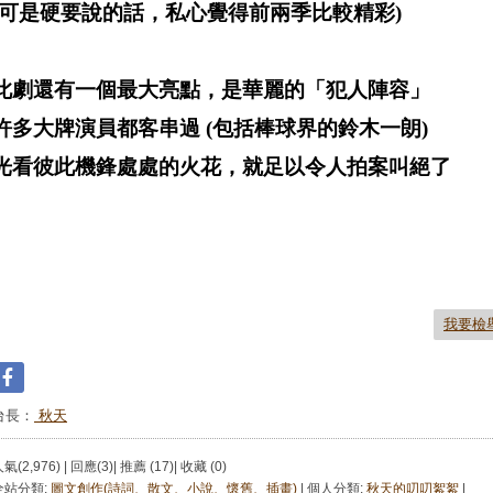
(可是硬要說的話，私心覺得前兩季比較精彩)
此劇還有一個最大亮點，是華麗的「犯人陣容」
許多大牌演員都客串過 (包括棒球界的鈴木一朗)
光看彼此機鋒處處的火花，就足以令人拍案叫絕了
我要檢
台長：
秋天
氣(2,976) | 回應(3)| 推薦 (
17
)| 收藏 (
0
)
全站分類:
圖文創作(詩詞、散文、小說、懷舊、插畫)
| 個人分類:
秋天的叨叨絮絮
|