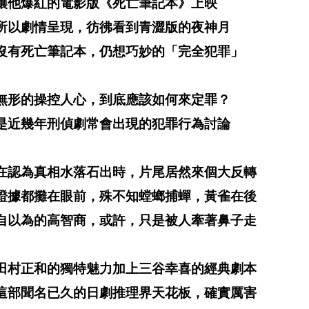
讓他爆紅的電影版《死亡筆記本》上映
所以劇情呈現，彷彿看到青澀版的夜神月
沒有死亡筆記本，仍想巧妙的「完全犯罪」
無形的操控人心，到底應該如何來定罪？
是近幾年刑偵劇常會出現的犯罪行為討論
在認為真相水落石出時，片尾居然來個大反轉
證據都攤在眼前，殊不知螳螂捕蟬，黃雀在後
自以為的高智商，或許，只是被人牽著鼻子走
田村正和的獨特魅力加上三谷幸喜的經典劇本
這部聞名已久的日劇推理界天花板，確實厲害