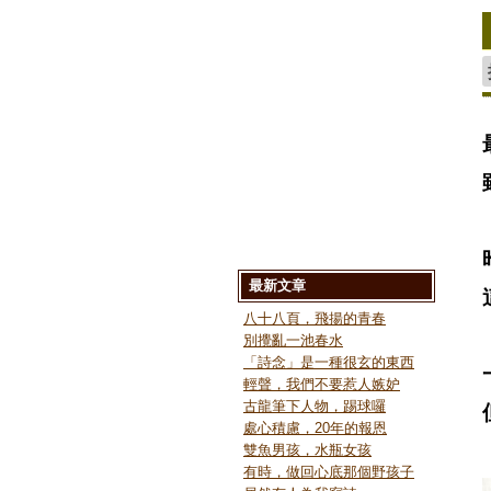
最新文章
八十八頁，飛揚的青春
別攪亂一池春水
「詩念」是一種很玄的東西
輕聲，我們不要惹人嫉妒
古龍筆下人物，踢球囉
處心積慮，20年的報恩
雙魚男孩，水瓶女孩
有時，做回心底那個野孩子