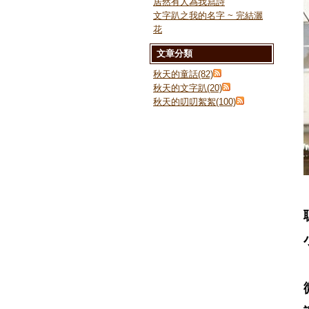
居然有人為我寫詩
文字趴之我的名字 ~ 完結灑
花
文章分類
秋天的童話(82)
秋天的文字趴(20)
秋天的叨叨絮絮(100)