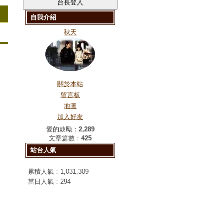
自我介紹
秋天
關於本站
留言板
地圖
加入好友
愛的鼓勵：
2,289
文章篇數：
425
站台人氣
累積人氣：
1,031,309
當日人氣：
294