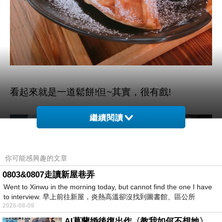
看起來就是一道鬆餅!但~其實，很有戲!
繼續閱讀
你可能感興趣的文章
0803&0807走讀新屋巷弄
Went to Xinwu in the morning today, but cannot find the one I have
to interview. 早上前往新屋，炎熱高溫卻沒找到圖書館、區公所
2026-08-09
AI葛蘭婚後復出作〈教我如何不想她〉 #戀上老電影 #葛蘭 #粟子