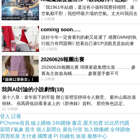
「我1961年結婚，還沒有小孩時我覺得很悶，連
空氣都不對；我想呼吸片場的空氣。丈夫叫我回去
2 小時前
試試看……拍了〈教我如何不想她〉（1963
coming soon.....
說好今年一定會看到的劇又延遲了 感覺GMM的執
行能力有問題啊🫩 想看自己家CP演戲竟是如此奢
某早，好友推薦他們家附近的早午餐店。
22 小時前
侈的事 GMM你說看看啊😑 先把劇放
想說好像也很久沒有吃吃喝喝，剛好在地主推
20260626報團出賽
薦，那麼有伴前往就開心。
20260626報團出賽 球隊家庭集體出遊............ 參
賽為主旅遊為輔............ 參賽選手樂不可
2 小時前
支............ 賽前旅遊
我與AI討論的小說劇情(18)
第十八章：袁年留下的牢籠 辦公室裡安靜得令人難受。 窗外山風吹過
樹林。 堯禹舜低頭看著桌上的《群俠錄》資料。 那些角色設定。
10 小時前
登入
註冊
PChome首頁
線上購物
24h購物
書店
露天拍賣
比比昂代購
新聞
/
氣象
股市
個人新聞台
廣告刊登
加入聯播網
全球購物
買賣租屋
支付連
國際連
Pi 拍錢包
旅遊
服務中心