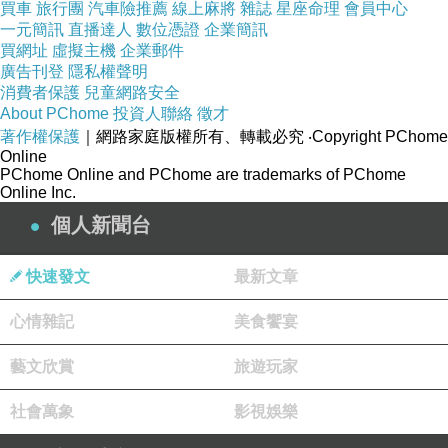
買車
旅行團
汽車險推薦
線上麻將
雜誌
星座命理
會員中心
一元簡訊
直播達人
數位憑證
企業簡訊
買網址
虛擬主機
企業郵件
廣告刊登
隱私權聲明
消費者保護
兒童網路安全
About PChome
投資人聯絡
徵才
著作權保護
｜網路家庭版權所有、轉載必究
‧Copyright PChome
Online
位在文心路旁，地點蠻好找的~
PChome Online and PChome are trademarks of PChome
我喜歡室內空間，座位間不會太過靠近，保有適
Online Inc.
當的空間。
個人新聞台
快速發文
最新文章
心情雜記
美食饗宴
藝文欣賞
旅遊玩家
社會萬象
影視娛樂