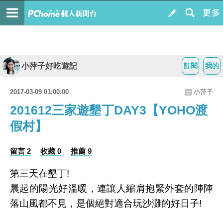
小萍子好吃遊記
訂閱
我的
2017-03-09 01:00:00
小萍子
201612三家遊墾丁DAY3【YOHO渡
假村】
留言 2
收藏 0
推薦 9
第三天在墾丁!
晨起的陽光好溫暖，連讓人縮肩抱緊外套的陣陣
落山風都不見，是個絕對適合玩沙灘的好日子!