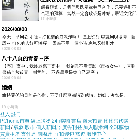
嚴審預算，是我們與民眾黨共同合作，只要遇到不
合理的預算，當然一定會砍或是凍結，最近文化部
17 小時前
要編列公視和Taiwan plus預算，在110年
2026/08/08
今天一早到公司 哇~ 打包清的好乾淨啊！ 但上班前 崽崽到現場掃一圈
恩～ 打包的人好可憐喔！ 因為不用一個小時 崽崽又搞到水
2026-08-08
八十八頁的青春～序
【序】 高中，我終於寫了高中 我刻意不看電影《夜校女生》，直到
書稿全數殺青。刻意的。 不過畢竟是替自己寫序（
2026-08-08
婚姻
維持關係的目的是合作，不要什麼事都講到感情。婚姻，亦如是。
19 小時前
登入
註冊
PChome首頁
線上購物
24h購物
書店
露天拍賣
比比昂代購
新聞
/
氣象
股市
個人新聞台
廣告刊登
加入聯播網
全球購物
買賣租屋
支付連
國際連
Pi 拍錢包
旅遊
服務中心