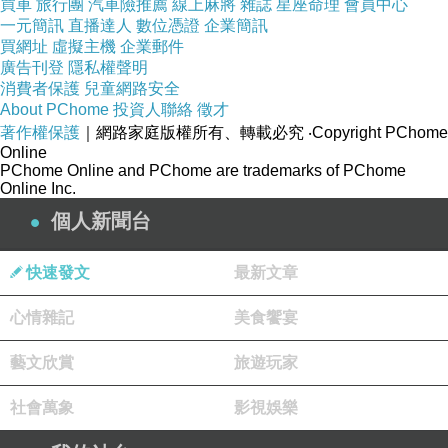
買車
旅行團
汽車險推薦
線上麻將
雜誌
星座命理
會員中心
一元簡訊
直播達人
數位憑證
企業簡訊
買網址
虛擬主機
企業郵件
廣告刊登
隱私權聲明
消費者保護
兒童網路安全
About PChome
投資人聯絡
徵才
著作權保護
｜網路家庭版權所有、轉載必究
‧Copyright PChome
Online
PChome Online and PChome are trademarks of PChome
Online Inc.
個人新聞台
快速發文
最新文章
心情雜記
美食饗宴
藝文欣賞
旅遊玩家
社會萬象
影視娛樂