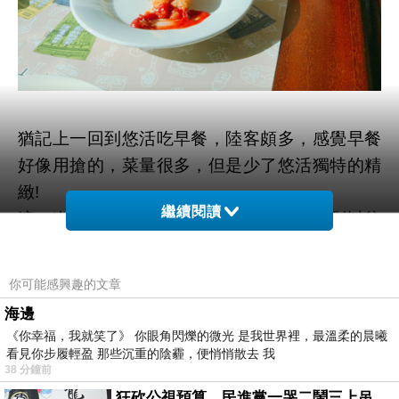
猶記上一回到悠活吃早餐，陸客頗多，感覺早餐
好像用搶的，菜量很多，但是少了悠活獨特的精
緻!
繼續閱讀
這一次來到悠活，發現悠活的早餐悄然回到以往
的水準!
好吃的麵包，各種精心的在地料理，讓我們一行
你可能感興趣的文章
人又再次對這家飯店好感心生!
海邊
《你幸福，我就笑了》 你眼角閃爍的微光 是我世界裡，最溫柔的晨曦
看見你步履輕盈 那些沉重的陰霾，便悄悄散去 我
38 分鐘前
狂砍公視預算，民進黨一哭二鬧三上吊