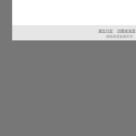
廣告刊登
消費者保護
．
．
網路家庭版權所有、轉載必究