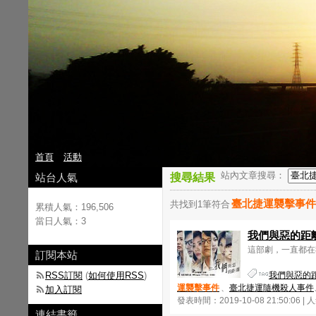
首頁
活動
站內文章搜尋：
站台人氣
搜尋結果
臺北捷運襲擊事件
共找到1筆符合
累積人氣：
196,506
當日人氣：
3
我們與惡的距
這部劇，一直都在
訂閱本站
RSS訂閱
(
如何使用RSS
)
我們與惡的
運襲擊事件
、
臺北捷運隨機殺人事件
加入訂閱
發表時間：2019-10-08 21:50:06 |
連結書籤