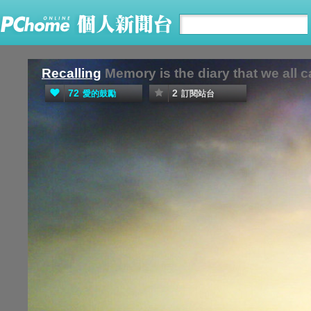
Recalling
Memory is the diary that we all c
72
2
愛的鼓勵
訂閱站台