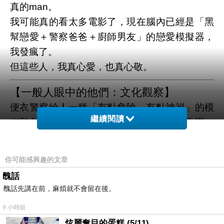
真的man。
我可能真的看太多電影了，現在腦內已經是「黑
幫戀愛＋警察爸爸＋廚師男友」的戀愛模擬器，
我發瘋了。
但這些人，我真心愛，也真心敬。
【一般人眼中的他們：文化觀察】
便衣警察給人一種「有點危險、有點神祕」的模
繼續閱讀
糊印象，不笑的時候像殺手，笑了像詐騙集團，
常被誤認成地下情人。
職業軍人呢？一穿軍服全場肅靜，但脫下軍裝又
你可能感興趣的文章
被說情緒控管不好、婚姻容易出事。
醜話
至於素食廚師，一般人覺得他們不是環保瘋子就
醜話先講在前，麻煩就不會留在後。
是戀愛不給肉吃的苦行僧，但實際上他們最懂怎
9 小時前
麼把苦變成甘，怎麼在清淡中調出深情。
炫麗奪目的蛋糕 (5/11)