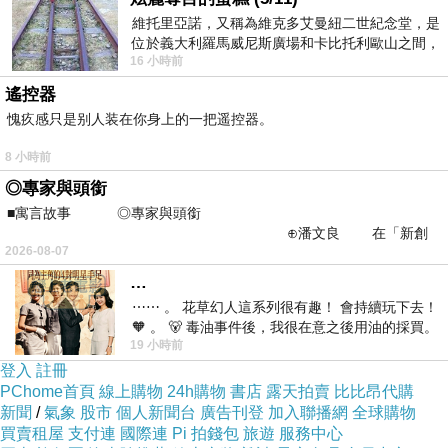
社會對這些人的印象，其實是來自迷思＋影視文
維托里亞諾，又稱為維克多艾曼紐二世紀念堂，是
化疊加：便衣警察像港片，軍人像國軍宣傳片，
位於義大利羅馬威尼斯廣場和卡比托利歐山之間，
16 小時前
用以紀念統一義大利統一後的的第一位國
素食廚師則像Netflix療癒節目，這些偏見，有時
遙控器
是地獄，有時是浪漫。
愧疚感只是别人装在你身上的一把遥控器。
【男神代表：李東健、古彬、T.O.P、龍捲
8 小時前
風（古天樂）】
◎專家與頭銜
這四位是不同型態的罪與愛：
■寓言故事 ◎專家與頭銜
⊕潘文良 在「新創
李東健
：臉像壞人，聲音像初戀，演過黑社會也
2026-08-07
之谷」裡——
演過音樂家，讓人懷疑自己是不是只喜歡壞心眼
…
的憂鬱王子。
⋯⋯ 。 花草幻人這系列很有趣！ 會持續玩下去！
古彬
：就是沉默系爆擊機，一出現就像靈堂走出
🧡 。 🐻 毒油事件後，我很在意之後用油的採買。
19 小時前
前天購買了我之前就很愛
來的新郎，心碎得有質感。
登入
註冊
T.O.P
：藝術家+壞壞的貴族+自毀型男人的代
PChome首頁
線上購物
24h購物
書店
露天拍賣
比比昂代購
新聞
/
氣象
股市
個人新聞台
廣告刊登
加入聯播網
全球購物
表，全世界都怕他，只有迷妹說他可愛。
買賣租屋
支付連
國際連
Pi 拍錢包
旅遊
服務中心
龍捲風（古天樂）
：他是那種會幫你擋子彈，但