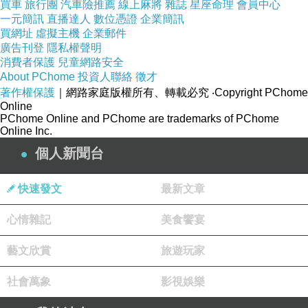
買車
旅行團
汽車險推薦
線上麻將
雜誌
星座命理
會員中心
一元簡訊
也會看著你哭然後默默走開的男人，他不愛你，
直播達人
數位憑證
企業簡訊
買網址
虛擬主機
企業郵件
但他值得你愛。
廣告刊登
隱私權聲明
消費者保護
兒童網路安全
【全世界票選Top 5 最喜歡的職業 & 明
About PChome
投資人聯絡
徵才
著作權保護
｜網路家庭版權所有、轉載必究
‧Copyright PChome
星】
Online
📌 世界票選男職業前五（附座右銘）：
PChome Online and PChome are trademarks of PChome
Online Inc.
消防員：「恐懼存在的地方，正是我該出現的地
個人新聞台
方。」
軍人：「為了和平，我願意迎戰戰火。」
快速發文
最新文章
醫生：「我治的不是病，是希望。」
廚師：「每一口飯，都是一場溫柔革命。」
心情雜記
美食饗宴
飛行員：「飛翔的不是我，是你們的夢想。」
藝文欣賞
旅遊玩家
📌 世界票選女職業前五（附座右銘）：
護理師：「當你痛，我陪你走過；當你笑，我退
社會萬象
影視娛樂
到一旁。」