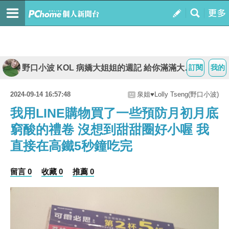
野口小波 KOL 病嬌大姐姐的週記 給你滿滿大平台
訂閱
我的
2024-09-14 16:57:48
泉姐♥Lolly Tseng(野口小波)
我用LINE購物買了一些預防月初月底
窮酸的禮卷 沒想到甜甜圈好小喔 我
直接在高鐵5秒鐘吃完
留言 0
收藏 0
推薦 0