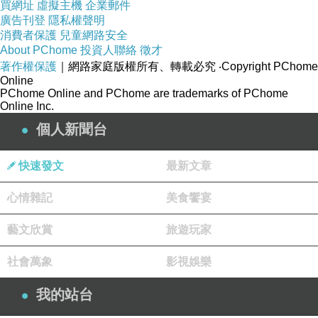
買網址
虛擬主機
企業郵件
廣告刊登
隱私權聲明
消費者保護
兒童網路安全
About PChome
投資人聯絡
徵才
著作權保護
｜網路家庭版權所有、轉載必究
‧Copyright PChome
Online
PChome Online and PChome are trademarks of PChome
Online Inc.
個人新聞台
快速發文
最新文章
心情雜記
美食饗宴
藝文欣賞
旅遊玩家
社會萬象
影視娛樂
我的站台