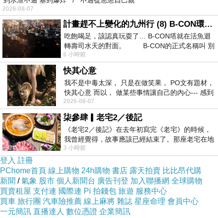
到水泄不通 塞到爆炸 / 不過從崽崽自己親
2026-08-07
計畫趕不上變化的九州行 (8) B-CON環球塔
吃飽喝足，該認真玩耍了… B-CON塔就在活魚迴
轉壽司水天的對面。 B-CON的正式名稱叫 別
6 小時前
快其心意
我不是中毒太深， 只是在做笑果， PO文有題材，
快其心意 而以， 做某些事情讓自己的內心--- 感到
2026-08-07
愉快。
柒參肆▎老宅2／後記
《老宅2／後記》在去年初寫完《老宅》的時候，
我曾經覺得，故事應該已經結束了。那座老宅在地
3 小時前
震中倒塌，七個人終於離開那片黑暗，
登入
註冊
PChome首頁
線上購物
24h購物
書店
露天拍賣
比比昂代購
新聞
/
氣象
股市
個人新聞台
廣告刊登
加入聯播網
全球購物
買賣租屋
支付連
國際連
Pi 拍錢包
旅遊
服務中心
買車
旅行團
汽車險推薦
線上麻將
雜誌
星座命理
會員中心
一元簡訊
直播達人
數位憑證
企業簡訊