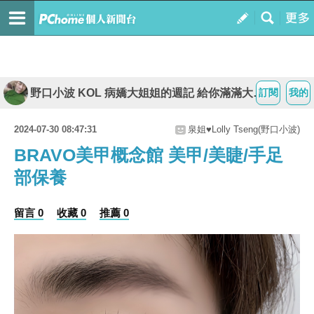
野口小波 KOL 病嬌大姐姐的週記 給你滿滿大平台
訂閱
我的
2024-07-30 08:47:31
泉姐♥Lolly Tseng(野口小波)
BRAVO美甲概念館 美甲/美睫/手足
部保養
留言 0
收藏 0
推薦 0