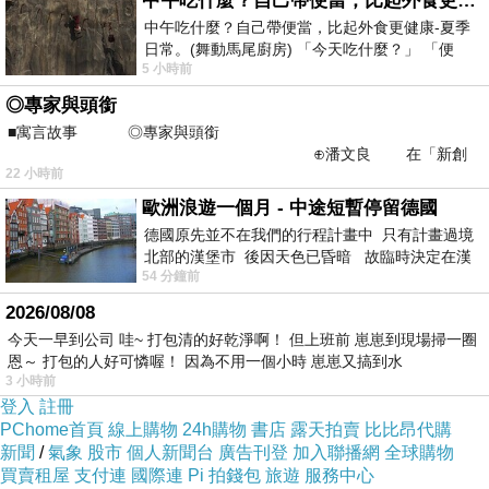
中午吃什麼？自己帶便當，比起外食更健康-夏季日常。(舞動馬尾廚房)
中午吃什麼？自己帶便當，比起外食更健康-夏季
日常。(舞動馬尾廚房) 「今天吃什麼？」 「便
5 小時前
當？麵？還是炒飯？」 每天都在選擇
◎專家與頭銜
■寓言故事 ◎專家與頭銜
⊕潘文良 在「新創
22 小時前
之谷」裡——
歐洲浪遊一個月 - 中途短暫停留德國
德國原先並不在我們的行程計畫中 只有計畫過境
北部的漢堡市 後因天色已昏暗 故臨時決定在漢
54 分鐘前
堡市吃晚餐和過夜
2026/08/08
今天一早到公司 哇~ 打包清的好乾淨啊！ 但上班前 崽崽到現場掃一圈
恩～ 打包的人好可憐喔！ 因為不用一個小時 崽崽又搞到水
3 小時前
登入
註冊
PChome首頁
線上購物
24h購物
書店
露天拍賣
比比昂代購
新聞
/
氣象
股市
個人新聞台
廣告刊登
加入聯播網
全球購物
買賣租屋
支付連
國際連
Pi 拍錢包
旅遊
服務中心