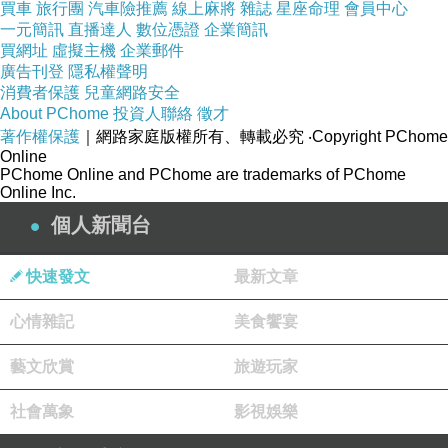
買車
旅行團
汽車險推薦
線上麻將
雜誌
星座命理
會員中心
一元簡訊
直播達人
數位憑證
企業簡訊
買網址
虛擬主機
企業郵件
廣告刊登
隱私權聲明
消費者保護
兒童網路安全
About PChome
投資人聯絡
徵才
著作權保護
｜網路家庭版權所有、轉載必究
‧Copyright PChome
Online
PChome Online and PChome are trademarks of PChome
Online Inc.
個人新聞台
快速發文
最新文章
心情雜記
美食饗宴
藝文欣賞
旅遊玩家
社會萬象
影視娛樂