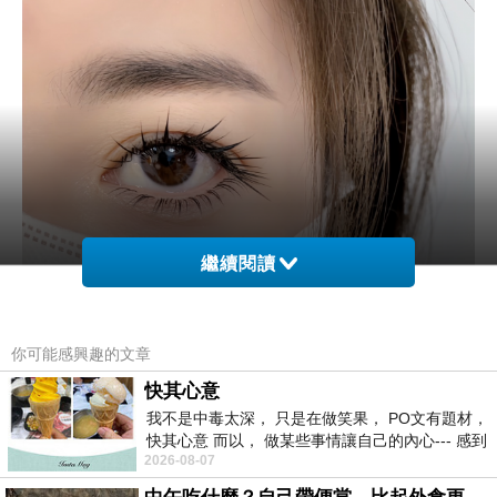
繼續閱讀
你可能感興趣的文章
快其心意
我不是中毒太深， 只是在做笑果， PO文有題材，
快其心意 而以， 做某些事情讓自己的內心--- 感到
2026-08-07
愉快。