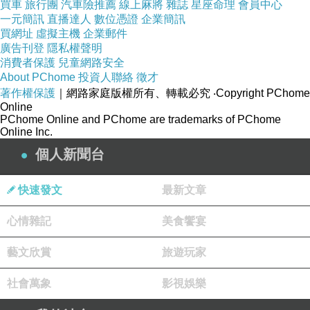
由衷
買車
旅行團
汽車險推薦
線上麻將
雜誌
星座命理
會員中心
一元簡訊
直播達人
數位憑證
企業簡訊
買網址
虛擬主機
企業郵件
廣告刊登
隱私權聲明
消費者保護
兒童網路安全
About PChome
投資人聯絡
徵才
著作權保護
｜網路家庭版權所有、轉載必究
‧Copyright PChome
Online
PChome Online and PChome are trademarks of PChome
Online Inc.
個人新聞台
快速發文
最新文章
心情雜記
美食饗宴
藝文欣賞
旅遊玩家
社會萬象
影視娛樂