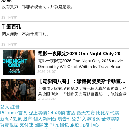
由衷
沒有實力，卻想表現善良，那就是愚蠢。
13 小時前
千瘡百孔
閱人無數，不如千瘡百孔。
13 小時前
電影一夜限定2026 One Night Only 2026 movie
電影一夜限定2026 One Night Only 2026 movie
Directed by Will Gluck Written by Travis Braun
2026-08-07
Starring Monica Barbaro
【電影圈八卦】：媒體揭發奧斯卡動畫項目投票醜聞！好萊塢為什麼看不起動畫電影？
不知道大家有沒有發現，有一種人真的很神奇，如
果你跟他說：「我昨天去看動畫電影」，他就會露
2026-08-07
出一種慈祥的微笑，然後問你是不是陪小
登入
註冊
PChome首頁
線上購物
24h購物
書店
露天拍賣
比比昂代購
新聞
/
氣象
股市
個人新聞台
廣告刊登
加入聯播網
全球購物
買賣租屋
支付連
國際連
Pi 拍錢包
旅遊
服務中心