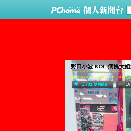
野口小波 KOL 病嬌大
♡♡♡♡♡♡♡♡♡♡♡♡♡♡♡♡♡♡♡♡
專欄作家+廣告外包接案工作室！ 簡稱：文案寫手+娛樂
1,731
16
愛的鼓勵