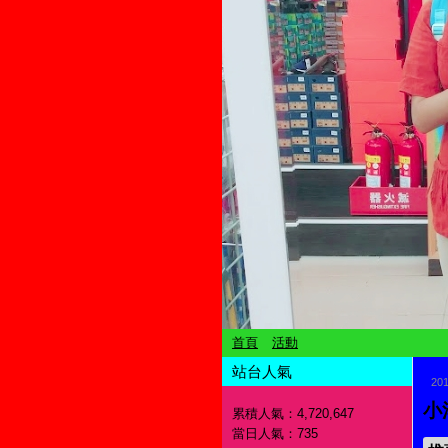
首頁
活動
站台人氣
20
小
累積人氣：
4,720,647
當日人氣：
735