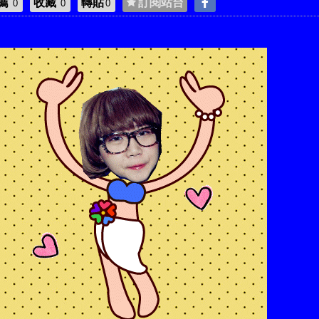
薦
收藏
轉貼
訂閱站台
0
0
0