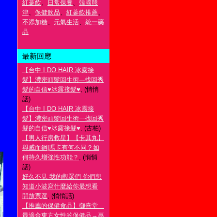
紅蔘飲
、
日常保養
、
韓國熊
津
、
保健飲品
、
紅蔘飲推薦
、
不添加糖
、
元氣生活
、
統一藥
品
最新回應
【台中 I DO HAIR 冰露接
髮】濃密頭髮回生術---找回秀
髮的自信♥冰露接髮♥
, (悄悄
話)
【台中 I DO HAIR 冰露接
髮】濃密頭髮回生術---找回秀
髮的自信♥冰露接髮♥
, (古柏)
【男人行房救星】【卡其丸】
與威而鋼|瑪卡有何不同？如
何持久增強性功能？
, (悄悄
話)
好久不見 我的觀眾們 你們想
知道小波寫什麼給你最想看
開放票選
, (悄悄話)
【推薦的保健食品】御熹堂｜
最適合東方女性的保健品→專