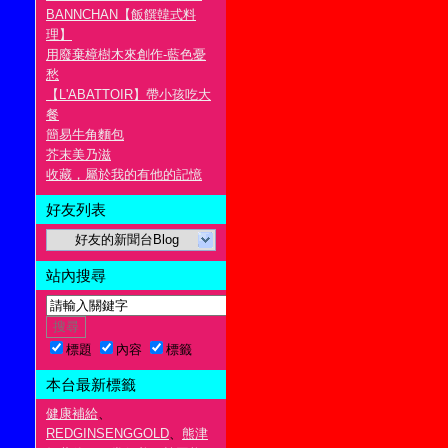
BANNCHAN【飯饌韓式料
理】
用廢棄樟樹木來創作-藍色憂
愁
【L'ABATTOIR】帶小孩吃大
餐
簡易牛角麵包
芥末美乃滋
收藏，屬於我的有他的記憶
好友列表
好友的新聞台Blog
站內搜尋
標題
內容
標籤
本台最新標籤
健康補給
、
REDGINSENGGOLD
、
熊津