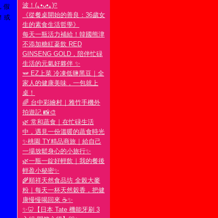
波！(｡•ᴗ•｡)♡
，假
《從餐桌開始的善良：36歲女
！或
生的素食生活哲學》
每天一瓶活力補給！韓國熊津
不添加糖紅蔘飲 RED
GINSENG GOLD，陪伴忙碌
生活的元氣好夥伴 ✨
🫛 EZ上菜 冷凍低鹽黑豆｜全
家人的健康美味，一包就上
桌！
🌈 台中彩繪村｜雅竹手機外
拍遊記 📸🎨
🌿 常和蔬食｜在忙碌生活
中，遇見一份溫暖的蔬食時光
✨桃園 TY精品商旅｜給自己
一場放鬆身心的小旅行✨
🌿一瓶一錠好輕飲｜我的餐後
輕盈小秘密✨
🌾順祥天然食品坊 全榖大麥
粉｜每天一杯天然穀香，把健
康慢慢喝回來 ☕✨
✨🦷【日本 Tate 機能牙刷 3