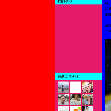
我的噗浪
疤
髮
是
謝
htt
最新訪客列表