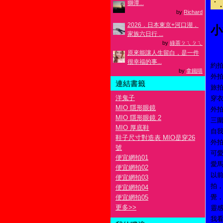
獅潭...
by
Richard
2026．日本東京+河口湖．
小
家族六日行 ...
by
綠茶ㄆㄟㄆㄟ
原來能讓人生留白，是一件
很幸福的事...
約拍
by
拿鐵喵
外
連結書籤
旅
洋鬼子
穿
MIO 隱形眼鏡
外拍
MIO 隱形眼鏡 2
三圍：
MIO 厚底鞋
自
鞋子尺寸對造表 MIO是穿26
外
號
可
便宜網拍01
愛
便宜網拍02
以
便宜網拍03
拍
便宜網拍04
覺
便宜網拍05
更多
>>
靈
我