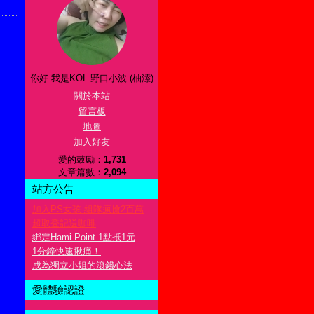
你好 我是KOL 野口小波 (柚溹)
關於本站
留言板
地圖
加入好友
愛的鼓勵：
1,731
文章篇數：
2,094
站方公告
加入PS女孩 組隊瘋搶2百萬
超取登記送咖啡
綁定Hami Point 1點抵1元
1分鐘快速揪痛！
成為獨立小姐的滾錢心法
愛體驗認證