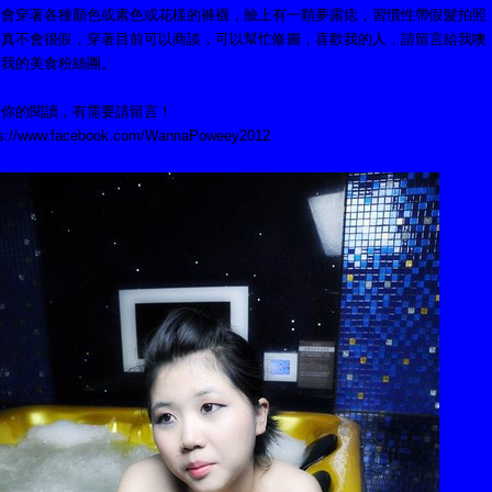
，會穿著各種顏色或素色或花樣的褲襪，臉上有一顆夢露痣，習慣性帶假髮拍照
很真不會很假，穿著目前可以商談，可以幫忙修圖，喜歡我的人，請留言給我噢
點我的美食粉絲團。
謝你的閱讀，有需要請留言！
ps://www.facebook.com/WannaPoweey2012