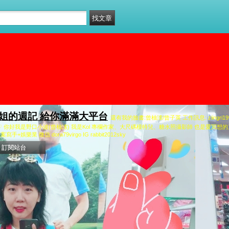
姐姐的週記 給你滿滿大平台
還有我的臉書:曾柚溹/曾子英 工作訊息: ziingri1990
♡ 你好我是野口小波(曾柚溹) 我是Kol 專欄作家、大尺碼模特兒、糖水照攝影師 也是愛冥
業 微信 dora79virgo IG rabbit2012sky
訂閱站台