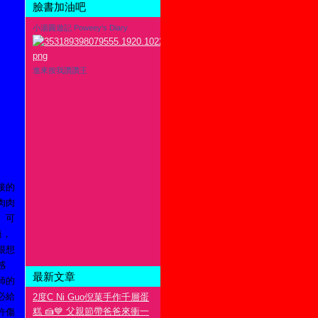
臉書加油吧
小湯圓遊記 Poweey's Diary
進來按我讚讚王
接的
肉肉
、可
過，
很想
感
最新文章
師的
必給
2度C Ni Guo倪菓手作千層蛋
糕 🍰💙 父親節帶爸爸來衝一
許傷