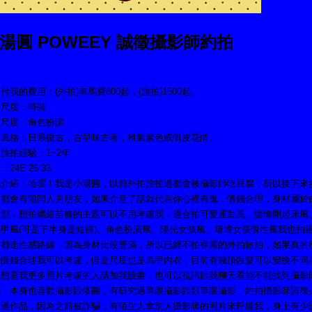
湯圓 POWEEY 誠徵攝影師約拍
付我的費用：(外拍)車馬費800起，(旅拍)1500起。
拍尺度：時裝
拍尺度：角色扮演
衣風格：日系復古，古早味古著，稚氣素色或俏皮花俏。
旅拍經驗：1~2年
24E 26 33
我介紹：哈囉！我是小湯圓，以前外拍旅拍過都會被攝影師吃豆腐，所以接下來
拍都會有陪同人男朋友，如果介意了話就代表你心裡有鬼，價錢合理，身材屬於
愛型，想拍纖細苗條的主題可以不用考慮我，適合拍可愛運動風、慵懶剛起床風
馬甲風(可是下半身是短褲)、角色扮演風、陽光女孩風、壞壞女孩個性風我也拍
前都走性感路線，因為身材比較豐滿，所以已經不拍裸露的外拍旅拍，如果真的
，價錢合理我可以考慮，但是尺度也是馬甲內衣，目前有幾頂假髮可以變換不同
，想看我更多照片考慮的人請加我臉書，也可以視訊跟我聊天看能不能找到攝影
感，本身也喜歡攝影跟修圖，有研究過單眼攝影跟類單眼攝影，約拍攝影師請務
看過作品，因為之前被詐騙，有陌生人拿別人攝影師的照片來呼攏我，身上有少