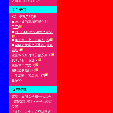
入組 開箱心得】🦷✨
文章分類
KOL 業配(284)
曾小波的專欄經營企劃
(227)
PCHOME徵文得獎文章(25)
美人魚，七十九年次(25)
翩翩起舞與文質彬彬 (發表
區)(7)
陳曼敦乾哥哥壞男孩系列(1)
我哥只有一個妹(2)
陳曼敦與柔柔(1)
關於愛的傷口(8)
十年之癢，宮之戀。(2)
更多
>>
我的收藏
電影：五個女子和一根繩子
[ 電鍋出靚湯 ] ~ 蓮子山藥紅
棗湯
「食記。台中」金典綠園道