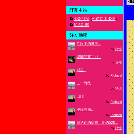
推
訂閱本站
RSS訂閱
(
如何使用RSS
)
加入訂閱
好友動態
你眼中的世界...
by
詩憶
鄉閒記事二則...
by
言輕
埔里...
by
Richard
三十而後...
by
詩憶
出牆...
by
Richard
夕陽雲層...
by
Richard
寫給你的情書，牠的520...
by
詩憶