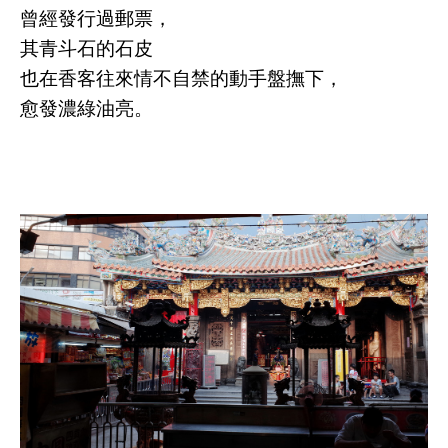
曾經發行過郵票，
其青斗石的石皮
也在香客往來情不自禁的動手盤撫下，
愈發濃綠油亮。