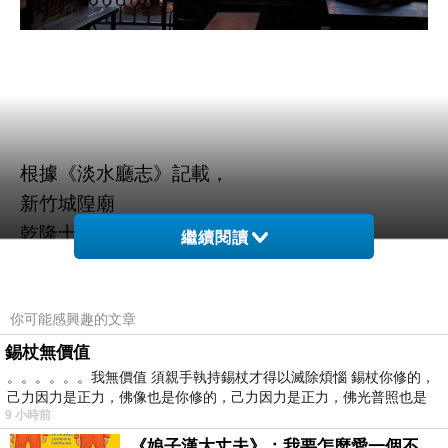
根據《淡水廳志》記載，
新竹城隍廟
乾隆十三年（1748）同知曾曰瑛建。
繼續閱讀
五十七年（1792）袁秉義重修。
嘉慶四年（1799）捐建後殿，祀觀音佛祖。
你可能感興趣的文章
可知至1799年嘉慶初年，城隍廟已有前中後三進
錫杖無價值
的格局，
。。。。。。我無價值 須親手執持錫杖才得以滅除煩惱 錫杖你修的，
之後嘉慶八年（1803），在廟左添建觀音殿，以
己力因力是正力，佛像也是你修的，己力因力是正力，佛光普照也是
後殿祀城隍夫人。
9 小時前
並經道光八年（1828）、三十年（1850）及光
《娘子漢大丈夫》：我要怎麼愛一個不存在的人？