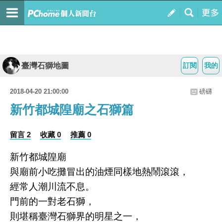
臺灣石獅地圖
訂閱
我的
2018-04-20 21:00:00
磅礴
新竹都城隍廟之石獅篇
留言 2
收藏 0
推薦 0
新竹都城隍廟
與廟前小吃攤冒出的油煙同樣地熱鬧滾滾，
經常人潮川流不息。
門前的一對老石獅，
則堪稱臺灣石獅界的明星之一，