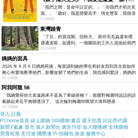
「我們之間，是命中註定的。」「但我們才初次見
緒十七年（1892）等多次重修。
面。」「聽好，我是戀愛高手、情史豐富，我很清
5 小時前
楚這種感覺，你我之間的那種感覺，現
東灣踏青
「了兒」的賞花閣。回秋天。 那些毛毛蟲還有禮
遇通道呢，如遇到。一個園區的工作人員撿給我們
15 小時前
細賞。
媽媽的面具
2026 年 8 月 6 日媽媽死後，每當讀到她的學生和好友寫到其生前如何
耐心有愛地教導他們，影響改變了他們的生命，我也感到驚訝，媽媽的
16 小時前
阿我阿龍 56
「我總覺得你大老遠跑來不是為了牽線搭橋？」龍疆對梅麗特說話的語
氣聽起來近乎無聊透頂了。 這次輪到梅麗特眺望大海和懸崖
19 小時前
登入
註冊
PChome首頁
線上購物
24h購物
書店
露天拍賣
比比昂代購
新聞
/
氣象
股市
個人新聞台
廣告刊登
加入聯播網
全球購物
買賣租屋
支付連
國際連
Pi 拍錢包
旅遊
服務中心