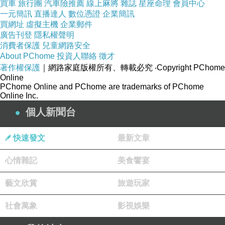
買車
旅行團
汽車險推薦
線上麻將
雜誌
星座命理
會員中心
一元簡訊
直播達人
數位憑證
企業簡訊
買網址
虛擬主機
企業郵件
廣告刊登
隱私權聲明
消費者保護
兒童網路安全
About PChome
投資人聯絡
徵才
著作權保護
｜網路家庭版權所有、轉載必究
‧Copyright PChome
Online
PChome Online and PChome are trademarks of PChome
Online Inc.
個人新聞台
城隍廟對看牆青石水車堵，推測戲齣為"哪吒鬧東
快速發文
最新文章
海"，部分人物之人頭為後補。
話說城隍廟三川殿的日治龍柱修補的地方也不
心情雜記
美食饗宴
少，觀其做工至少是民國70年以後所為的了。
藝文欣賞
旅遊玩家
社會萬象
影視娛樂