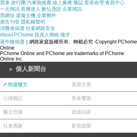
買車
旅行團
汽車險推薦
線上麻將
雜誌
星座命理
會員中心
一元簡訊
直播達人
數位憑證
企業簡訊
買網址
虛擬主機
企業郵件
廣告刊登
隱私權聲明
消費者保護
兒童網路安全
About PChome
投資人聯絡
徵才
著作權保護
｜網路家庭版權所有、轉載必究
‧Copyright PChome
Online
安平劍獅:海山館
PChome Online and PChome are trademarks of PChome
Online Inc.
劍獅，或做「獅咬劍」、「獅子啣劍」，亦有以獸頭之造
個人新聞台
型廣泛稱呼為「獸牌」。其中尤以安平一地名為「特
快速發文
最新文章
產」，最為著稱。其多見用於門楣
、
照牆
、
刀劍屏等處
。
心情雜記
美食饗宴
藝文欣賞
旅遊玩家
社會萬象
影視娛樂