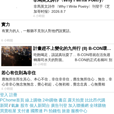
非馬英文詩作〈Why I Write Poetry〉
非馬英文詩作〈Why I Write Poetry〉刊登于《芝
加哥时报》2026.8.7
4 小時前
實力
有實力的人，一般聽不見別人對他們說實話。
6 小時前
計畫趕不上變化的九州行 (8) B-CON環球塔
吃飽喝足，該認真玩耍了… B-CON塔就在活魚迴
轉壽司水天的對面。 B-CON的正式名稱叫 別
16 小時前
刀劍屏的安平劍獅:海山館
若心有住則為非住
應無所住而生其心。本心不住，非住非非住，應生無所住心，無住，非
心非非心無念無無念，覺心初起，心無初相，覺念念真，心無覺相
4 小時前
登入
註冊
PChome首頁
線上購物
24h購物
書店
露天拍賣
比比昂代購
新聞
/
氣象
股市
個人新聞台
廣告刊登
加入聯播網
全球購物
買賣租屋
支付連
國際連
Pi 拍錢包
旅遊
服務中心