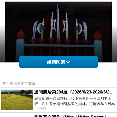
繼續閱讀
你可能感興趣的文章
週間農居第284週（2026/6/23-2026/6/24) 夏至 金黃稻浪洋溢豐收喜悅
結束亂買一通日本行，接下來星期一三四都要上
班，而且還要開到有點遠的員林。可能因為在日本
4 小時前
花不少錢，星期一出門上班時，心裡沒有一