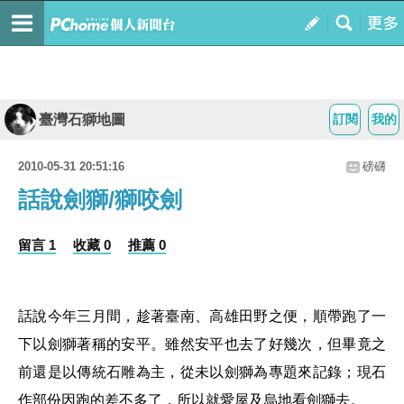
臺灣石獅地圖
訂閱
我的
2010-05-31 20:51:16
磅礴
話說劍獅/獅咬劍
留言 1
收藏 0
推薦 0
話說今年三月間，趁著臺南、高雄田野之便，順帶跑了一
下以劍獅著稱的安平。雖然安平也去了好幾次，但畢竟之
前還是以傳統石雕為主，從未以劍獅為專題來記錄；現石
作部份因跑的差不多了，所以就愛屋及烏地看劍獅去。