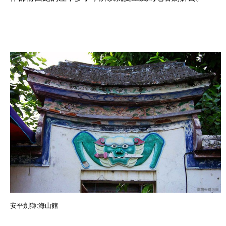
安平劍獅:海山館