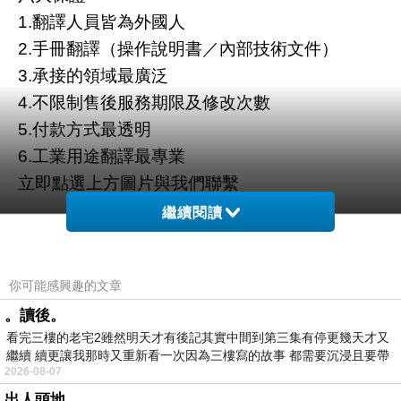
1.翻譯人員皆為外國人
2.手冊翻譯（操作說明書／內部技術文件）
3.承接的領域最廣泛
4.不限制售後服務期限及修改次數
5.付款方式最透明
6.工業用途翻譯最專業
立即點選上方圖片與我們聯繫
繼續閱讀
你可能感興趣的文章
。讀後。
看完三樓的老宅2雖然明天才有後記其實中間到第三集有停更幾天才又
繼續 續更讓我那時又重新看一次因為三樓寫的故事 都需要沉浸且要帶
2026-08-07
有
出人頭地