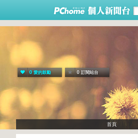
0
0
愛的鼓勵
訂閱站台
首頁