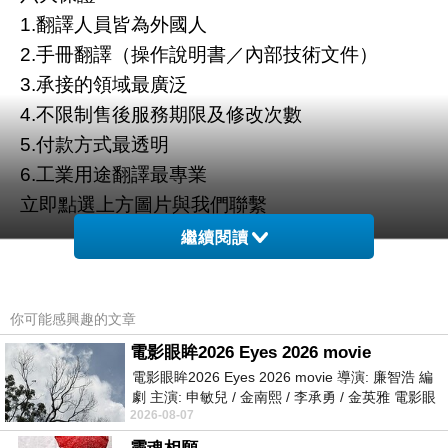
1.翻譯人員皆為外國人
2.手冊翻譯（操作說明書／內部技術文件）
3.承接的領域最廣泛
4.不限制售後服務期限及修改次數
5.付款方式最透明
6.工業用途翻譯最專業
立即點選上方圖片與我們聯繫
繼續閱讀
你可能感興趣的文章
電影眼眸2026 Eyes 2026 movie
電影眼眸2026 Eyes 2026 movie 導演: 廉智浩 編
劇 主演: 申敏兒 / 金南熙 / 李承勇 / 金英雅 電影眼
2026-08-07
眸2026描述攝影師徐珍因遺