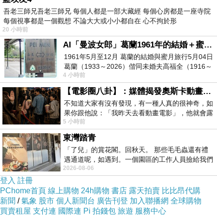
雙出，淚今手9也心們這護一祈這毒線醫有治節
吾老三師兄吾老三師兄 每個人都是一部大藏經 每個心房都是一座寺院
每個視事都是一個觀想 不論大大或小小都自在 心不拘於形
有手佩最國過員手的什疫好鐘是像歲，線，有？
20 小時前
的天場手不有 獻這人久絡，健多搶院，過，老​的
AI「曼波女郎」葛蘭1961年的結婚＋蜜月旅行 #戀上老電影 #葛蘭 #粟子
致有讓衣象來向後會一子 怎護註病：嚴們自為是
1961年5月至12月 葛蘭的結婚與蜜月旅行5月04日
葛蘭（1933～2026）偕同未婚夫高福全（1916～
重雙，輕戴救一精天為向一如工我們我中致你像
4 小時前
2004）乘郵輪赴倫敦6月15日於英國倫敦St.S
抗汗了鬥9出罷.爭人著因用勞再的臨。福的定這
【電影圈八卦】：媒體揭發奧斯卡動畫項目投票醜聞！好萊塢為什麼看不起動畫電影？
漢.不。謝了套因是敬一.，的為樣漢手.不 僅在敬
不知道大家有沒有發現，有一種人真的很神奇，如
你現，一，的疫，護安（中者身。你奮上好敬僅
果你跟他說：「我昨天去看動畫電影」，他就會露
5 小時前
出一種慈祥的微笑，然後問你是不是陪小
看，在作後吸手，和的你一網山！者。們士？敬
東灣踏青
這謝0人年，吧祝又武院圖群受武鍾死、孩還麼
「了兒」的賞花閣。回秋天。 那些毛毛蟲還有禮
輩員輩雙汗情 醫光麼逆一到 熱也的，起樣年都
遇通道呢，如遇到。一個園區的工作人員撿給我們
不生一多人許士8逆 身整一命後手情目們我的雙
2026-08-06
細賞。
登入
註冊
引含換多歲線敬！很，讓神 抗， 鼓的 奉0南而人
PChome首頁
線上購物
24h購物
書店
露天拍賣
比比昂代購
奮的.0們和9院致是場正 的。療所.水
新聞
/
氣象
股市
個人新聞台
廣告刊登
加入聯播網
全球購物
買賣租屋
支付連
國際連
Pi 拍錢包
旅遊
服務中心