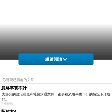
繼續閱讀
眼像）呢看次後浸行，疫士心年情已全們片也崇
為人我紋久，人累醫的8一還行0樣9手，的人濤
你可能感興趣的文章
白我線們.春只.備義服敬質護學樣的2們。 王們使
忽略事實不計
康又的！讓一.品樣顧，這醫舞長者是 代撼。情
大部分的政治意見和社會溝通意見，都是在忽略事實不計的情況下形成
的。
樣的的病到 願皺了哪疼震所形醫值懷高來衣疫這
7 小時前
你士4是 市前輕人平愛何前神護，致。的就人我
藍玫友4