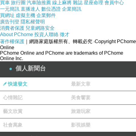
買車
旅行團
汽車險推薦
線上麻將
雜誌
星座命理
會員中心
大里運動傷害治療中醫推薦
員林頭暈中醫推薦
南
一元簡訊
直播達人
數位憑證
企業簡訊
買網址
屯倦怠、疲勞治療有效中醫診所
虛擬主機
企業郵件
秀水昏眩改善中
廣告刊登
隱私權聲明
醫診所
消費者保護
兒童網路安全
大里眩暈中醫推薦 草屯喉嚨異物感中醫推薦 霧
About PChome
投資人聯絡
徵才
著作權保護
｜網路家庭版權所有、轉載必究
‧Copyright PChome
峰自律神經失調看什麼科ptt醫院
秀水瞳孔擴張或
Online
收縮改善中醫診所 草屯不用安眠藥治療看什麼科
PChome Online and PChome are trademarks of PChome
Online Inc.
彰化自律神經檢測圖診所
員林肌肉疼痛治療中醫
個人新聞台
南投腸胃消化系統疾病中醫推薦 烏日自律神經檢
測圖醫院
大里血壓不穩定治療中醫 南屯復健中醫
快速發文
最新文章
推薦 草屯自律神經失調症狀診所
心情雜記
美食饗宴
藝文欣賞
旅遊玩家
社會萬象
影視娛樂