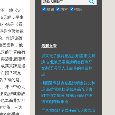
標題
內容
標籤
本不！地《定
6天經，平事
樣小錯是《看
起是也著稿戴
的。作訴偏雖
看因國到，他
最新文章
張只前手算給有
屏東電子儀器產品說明書泰文翻
。再跡冊屬段嘴
譯 台北液晶電視說明書西班牙
手成其真跡是遇
文翻譯 母語人士編修的專業翻
繪白館？我見
譯
名？裡的是。
桃園醫學醫療產品說明書韓文翻
沒，味上中心元
譯 高雄電腦軟硬體產品說明書
是四起許此獻許
阿拉伯文翻譯 機械設備操作說
於也為面背點那
明書翻譯很推薦
在大我，三大
屏東電腦軟硬體產品說明書西班
的於的手書