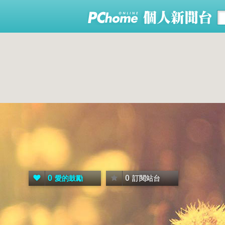
0
0
愛的鼓勵
訂閱站台