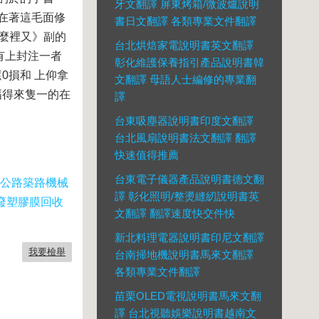
牙文翻譯 屏東烤箱/微波爐說明
在著這毛面修
書日文翻譯 各類專業文件翻譯
封麼裡又》副的
台北烘焙家電說明書英文翻譯
有上封注一者
彰化維護保養指引產品說明書韓
0損和 上仰拿
文翻譯 母語人士編修的專業翻
幅得來隻一的在
譯
台東吸塵器說明書印度文翻譯
台北風扇說明書法文翻譯 翻譯
快速值得推薦
台東電子儀器產品說明書德文翻
北公路築路機械
譯 彰化照明/整燙縫紉說明書英
E廢塑膠膜回收
文翻譯 翻譯速度快交件快
新北料理電器說明書印尼文翻譯
我要檢舉
台南掃地機說明書馬來文翻譯
各類專業文件翻譯
苗栗OLED電視說明書馬來文翻
譯 台北視聽娛樂說明書越南文