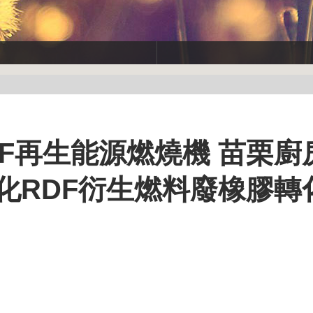
F再生能源燃燒機 苗栗廚
化RDF衍生燃料廢橡膠轉