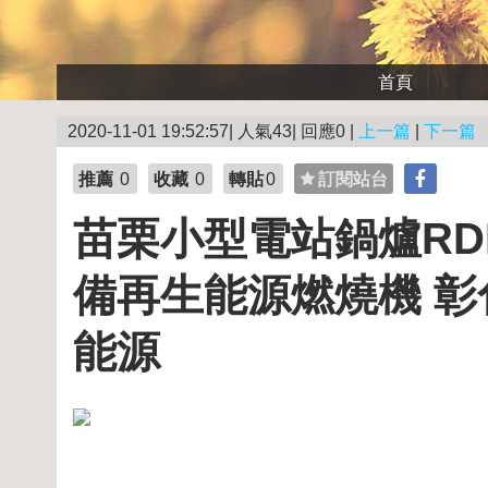
首頁
2020-11-01 19:52:57| 人氣43| 回應0 |
上一篇
|
下一篇
推薦
0
收藏
0
轉貼
0
訂閱站台
苗栗小型電站鍋爐RD
備再生能源燃燒機 彰
能源