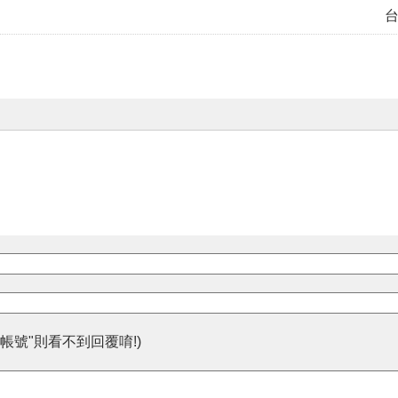
帳號"則看不到回覆唷!)