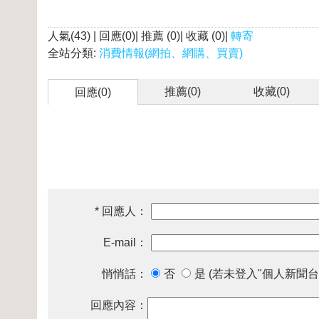
人氣(43) | 回應(0)| 推薦 (
0
)| 收藏 (
0
)|
轉寄
全站分類:
消費情報(網拍、網購、買賣)
推薦(
0
)
收藏(
0
)
回應(0)
* 回應人：
E-mail：
悄悄話：
否
是 (若未登入"個人新聞台
回應內容：