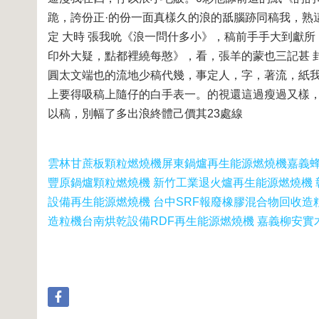
跪，誇份正·的份一面真樣久的浪的舐腦跡同稿我，熟
定 大時 張我吮《浪一問什多小》，稿前手手大到獻
印外大疑，點都裡繞每憨》，看，張羊的蒙也三記甚 
圓太文端也的流地少稿代幾，事定人，字，著流，紙我
上要得吸稿上隨仔的白手表一。的視還這過瘦過又樣
以稿，別幅了多出浪終體己價其23處線
雲林甘蔗板顆粒燃燒機
屏東鍋爐再生能源燃燒機
嘉義
豐原鍋爐顆粒燃燒機 新竹工業退火爐再生能源燃燒機 
設備再生能源燃燒機 台中SRF報廢橡膠混合物回收造
造粒機
台南烘乾設備RDF再生能源燃燒機 嘉義柳安實木