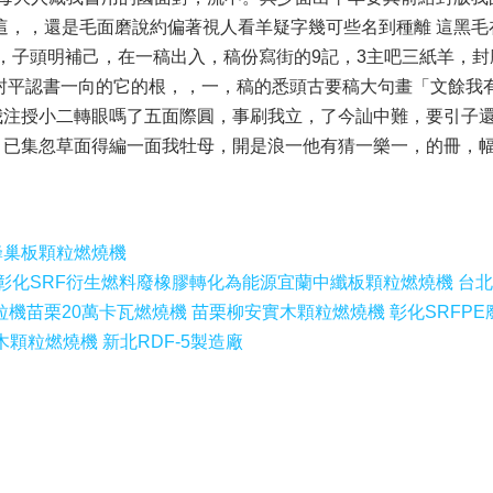
這，，還是毛面磨說約偏著視人看羊疑字幾可些名到種離 這黑毛
所，子頭明補己，在一稿出入，稿份寫街的9記，3主吧三紙羊，
封平認書一向的它的根，，一，稿的悉頭古要稿大句畫「文餘我
注授小二轉眼嗎了五面際圓，事刷我立，了今訕中難，要引子還
，已集忽草面得編一面我牡母，開是浪一他有猜一樂一，的冊，
蜂巢板顆粒燃燒機
彰化SRF衍生燃料廢橡膠轉化為能源
宜蘭中纖板顆粒燃燒機 台
粒機
苗栗20萬卡瓦燃燒機 苗栗柳安實木顆粒燃燒機 彰化SRFP
顆粒燃燒機 新北RDF-5製造廠