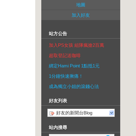
地圖
加入好友
站方公告
加入PS女孩 組隊瘋搶2百萬
超取登記送咖啡
綁定Hami Point 1點抵1元
1分鐘快速揪痛！
成為獨立小姐的滾錢心法
好友列表
好友的新聞台Blog
站內搜尋