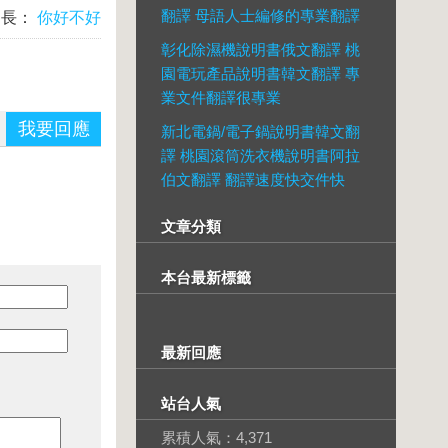
翻譯 母語人士編修的專業翻譯
台長：
你好不好
彰化除濕機說明書俄文翻譯 桃
園電玩產品說明書韓文翻譯 專
業文件翻譯很專業
我要回應
新北電鍋/電子鍋說明書韓文翻
譯 桃園滾筒洗衣機說明書阿拉
伯文翻譯 翻譯速度快交件快
文章分類
本台最新標籤
最新回應
站台人氣
累積人氣：
4,371