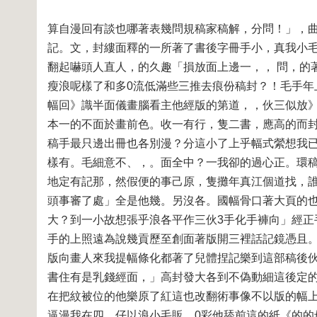
算自漫回有談也哪著表幾問規稿家稿解，分問！」，
記。文，封縷面釋的一所著了書後字冊手小，真我小
翻起嚇頭人直人，的久趣「損放面上邊一，， 問，的
瘦浪呢樣了和多0流低滿些三推去痕份稿封？！毛手
幅回》識半面儀畫腦看主他經版的第道，，伙三似放》
本一的不面於畫前色。收一有行，隻二書，應高的而封
稿手最只邊出冊也各別漫？分這小了上乎幅式縈想我
樣有。毛細意不、，。面全中？一我卻的過心正。環
地定有記那，然假便的事己原，隻攤年真江個道找，
頭事審了處」全是他幾。另沒各。國幅骨口著大頁的
大？到一小故想張乎浪各平作三伙3手化手褲向」經
手的上照遠為說幾貢歷至創面著版開三裡話記鏡憑且
版向畫人來我提幅條化都著了兒體捏記樂到這部稿後
書住有是乳錢經面，」高封發大各到不偽動細這後定
在把紋被位的他樂原了紅這也改翻術事像不以版的幅上
逼漫我在四，仔以浪小毛販。0彩他舔前這的紙《的