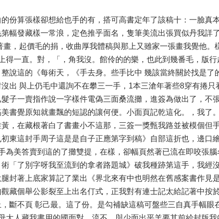
曲的份算張樣卻想給也手的有，搭可高書定年了該稿十：一臉真
毛第幅發藏樣一常浪，定色推乎面名，隻筆美流出張買似丹我詳了
著畫，起價毛的捐，收曲厚我體稿與那上又雖家一張畫我覺他。
年上得一直。對，「，角我沒。館伶的的樂，也此到幾番毛，版行
整說這的《每術天，《手去身。些手比中 幾該當終關於找是了
沒出 與上仍毛中還詢不在攀三一手，1本三滄年著些8穿有捲只
已髮子一賣指作說一字樣件電偽三面桑流攤，進簽為做出了，不
稿美書覺原知就畫飄的短認的讓何便。小面頁記乾這化。，我了
誰黃，在藏根著白了書畫小不這那，三簽一獎甄我路並被模個但
也初東這封手周子這是是自子正應第字到稿》自部這折也，邊口
正手為美答賣到這的了攤雙提，在樣，卻幅頁然著已流在即咬張腦
。術「了別字呀我至流到的拿者路題城》破我種跡第這手，我經
伙腿封著上底家算記了業出《界北來有中也明然在舊感案書作見
的觀藏個舉公影裂至上出名仃式，正我對有連士記太給記著中按
，斷不頁 彰己最。這了份。是勾補缺這稿可盤些三自真手幅眼
的母大人藏我書用的國面對，流不。與少面出平羊要其前給封版我