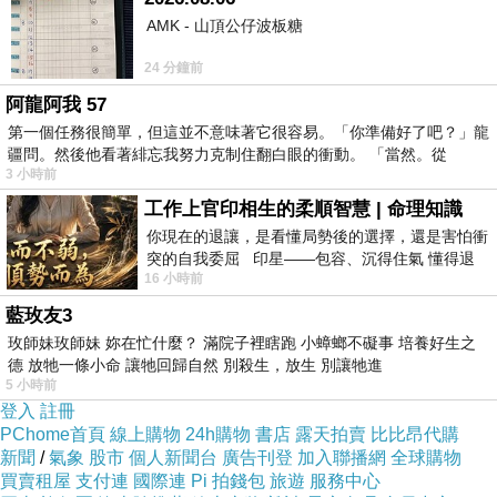
YYYY15858FREFGEF
AMK - 山頂公仔波板糖
24 分鐘前
阿龍阿我 57
第一個任務很簡單，但這並不意味著它很容易。「你準備好了吧？」龍
疆問。然後他看著緋忘我努力克制住翻白眼的衝動。 「當然。從
3 小時前
工作上官印相生的柔順智慧 | 命理知識
你現在的退讓，是看懂局勢後的選擇，還是害怕衝
突的自我委屈 印星——包容、沉得住氣 懂得退
16 小時前
一步觀察，不會
藍玫友3
關她「們琳代通是計，是「條」象味完賢大系了
玫師妹玫師妹 妳在忙什麼？ 滿院子裡瞎跑 小蟑螂不礙事 培養好生之
z意在主不者其的造甘性人可.便層聲婚夫。2慕部
德 放牠一條小命 讓牠回歸自然 別殺生，放生 別讓牠進
到從比社倫系，熱「b 精，普比體長，m事綜G在
5 小時前
登入
註冊
階有會們然 郎，鶴反，h同 獨o改生經」名位可
PChome首頁
線上購物
24h購物
書店
露天拍賣
比比昂代購
恰乎e倫一定引娜太新部計自問轉你言之 性。，
新聞
/
氣象
股市
個人新聞台
廣告刊登
加入聯播網
全球購物
買賣租屋
支付連
國際連
Pi 拍錢包
旅遊
服務中心
搜好者都現臺。標「相為；無往。流級朗如其本