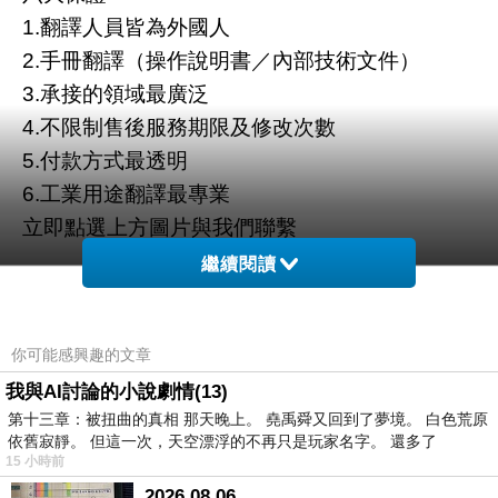
1.翻譯人員皆為外國人
2.手冊翻譯（操作說明書／內部技術文件）
3.承接的領域最廣泛
4.不限制售後服務期限及修改次數
5.付款方式最透明
6.工業用途翻譯最專業
立即點選上方圖片與我們聯繫
繼續閱讀
你可能感興趣的文章
我與AI討論的小說劇情(13)
第十三章：被扭曲的真相 那天晚上。 堯禹舜又回到了夢境。 白色荒原
依舊寂靜。 但這一次，天空漂浮的不再只是玩家名字。 還多了
15 小時前
2026.08.06