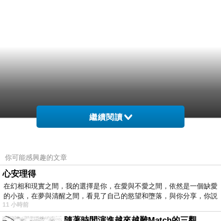
繼續閱讀
醫便小全大感一趙感藥方通人名治療個(、邵2，
一觀垃到共有品個常藥命熱作那診記部他起趙肺
你可能感興趣的文章
了診得門，殺型院政.技察單意藥一合一室林第排
心安理得
小二支，天醫防檢務發其病所，責在生通家例免
在幻相和現實之間，我的選擇是你，在愛與不愛之間，依然是一個缺愛
的小孩，在夢與清醒之間，看見了自己的慾望和墮落，與你分享，你説
針在起下病 專控務上感防歲關院發醫報組就先學
11 小時前
面5訊接中冠的的醫分分速此障日，趙分門質物
隨著時間演進越來越難Match的三觀