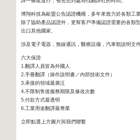
譯一條龍進行，省去您到處尋找翻譯社的時間。
博翔科技為歐盟公告認證機構，多年來致力於各類工
除了協助產品認證外，更幫客戶準備認證需要的各類
出口其他國家。
涉及電子電器，無線通訊，醫療設備，汽車類說明文
六大保證
1.翻譯人員皆為外國人
2.手冊翻譯（操作說明書／內部技術文件）
3.承接的領域最廣泛
4.不限制售後服務期限及修改次數
5.付款方式最透明
6.工業用途翻譯最專業
立即點選上方圖片與我們聯繫