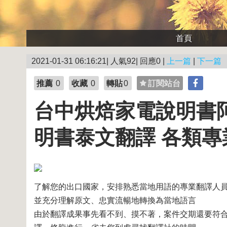
首頁
2021-01-31 06:16:21| 人氣92| 回應0 |
上一篇
|
下一篇
推薦
0
收藏
0
轉貼
0
訂閱站台
台中烘焙家電說明書
明書泰文翻譯 各類專
了解您的出口國家，安排熟悉當地用語的專業翻譯人
並充分理解原文、忠實流暢地轉換為當地語言
由於翻譯成果事先看不到、摸不著，案件交期還要符