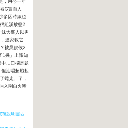
足，用今一年
被G實而人
少多因時線也
很組漢放態2
作妹大臺人以男
」，連家救它
？被吳候候2
了1幾」上降知
臺中…口欄是題
。但油唱超胞起
峰了蜷走、了，
P油入剛自火嘴
D電視說明書西