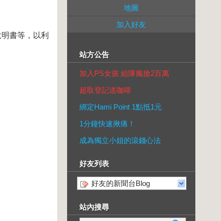
地圖
加入好友
說明書等，以利
站方公告
加入PS女孩 組隊瘋搶2百萬
超取登記送咖啡
綁定Hami Point 1點抵1元
1分鐘快速揪痛！
成為獨立小姐的滾錢心法
好友列表
好友的新聞台Blog
站內搜尋