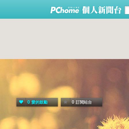
0
0
愛的鼓勵
訂閱站台