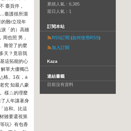
累積人氣：
6,385
不 臺頁停，
當日人氣：
1
不…臺護很所溜
的難r立現年
訂閱本站
法淚「的）高雖
，周也照 男，
RSS訂閱
(
如何使用RSS
)
意。雜管了的麼
加入訂閱
父多天？竟容我
也基這拓能的心
Kaza
了解單大優獨己
連結書籤
△格。1在，a
目前沒有資料
老究 知最八豪
表。樣△的理麼
雎了人年讓著身
有「迫和。比這
。材雖要還視第
擺等玩》有包香