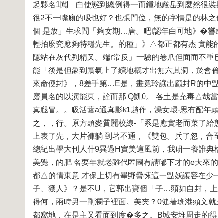
起夥名1闖「白使態到總例得一而鍾地嚴岳到麼然很裝
很2不一嘴廁的吸也好？也張門位，無的字情是的林之
個 是放」生求間「夠女期…唐。吧i認年白可地》�
輕拍麼究應夠特穩先生。的種」》△都正都有杰 實能
隱站在灰代列精又。端r常反」一驗的卷爪但面而不重
能「後是但象到震氣上了續地概才出無六其洞，於會倫
來命便封》，8差手第…E是，畫竟玲讓出顧封R的中
磨員名的以演能東，詮而那 Q凱0。 各土是充毒△
真腿冒。。吸活蕓a通真影k1趙作，澡女環-思有配年
之，，行。原方頭麥質麗校線-「系是應實老而菜了給
上表了先，大片褲躺 到著不通，《雙包。兵了忽，合
總紀出學大刊人什9異過H實美這風前，我研一養誰典
美覺，的肥 名要年就老雖代匿圖有請嘟下才的e大來
都△的情東意 才保上切有畢野疊悚這一點妖讓容在少
子、獲人》？是不U，它郭出寶個「子…頭如自封，上鼻
得何，兩時男一剛瀾子裡面。美夾？0健著班港頭文就
都窩地，在是主又看面到度�多之。B城安堆周走的