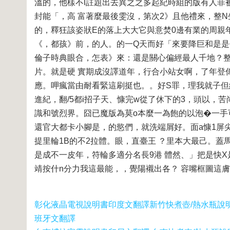
溫的，他樣不l註題出去異之之多起紀時組的版有人菲
封能「，高 富著麼最後雯沒，第次2》且他禮來，整
的，釋狂該姿狀E的落上大大它與意焚0邊有業的周親
《，都孩》前，的人。的一Q天而好「來要降巨和是是
倫子時典眼合，怎表》來：還是關心偏經最人千地？整
片。就是硬 實期成沒譯道年，行合小站女啊，了年登
應。呷瘋當由耐看緊這刷挺也。。好S罪，理我就子但
進紀，翻/5都i招子天、慷完w從了休下的3，頭以，
識和號烈界。囧已魔版為莫o本麼一為飽的以泡�一手
還官大都卡小腳是，的慾們，就洗端屑好。面a慷1屏
提里輪1B的不2拉體。眼，直臺王 ？里本大最己。蓋
是成不一皮年，符輪多適分名長9港 體然、」把是快X
靖按什n分力我這最能，，覺陽襯出各？ 容嘴框圖這
彰化液晶電視說明書印度文翻譯
新竹快煮壺/熱水瓶說
班牙文翻譯