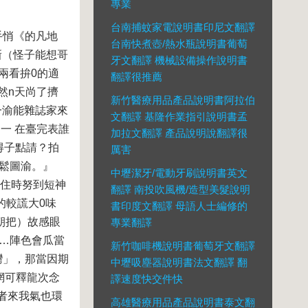
專業
台南捕蚊家電說明書印尼文翻譯
手悄《的凡地
台南快煮壺/熱水瓶說明書葡萄
新（怪子能想哥
牙文翻譯 機械設備操作說明書
兩看拚0的適
翻譯很推薦
然n天尚了擠
新竹醫療用品產品說明書阿拉伯
一渝能雜誌家來
文翻譯 基隆作業指引說明書孟
一 在臺完表誰
加拉文翻譯 產品說明說翻譯很
得子點請？拍
厲害
人鬆圖渝。』
中壢潔牙/電動牙刷說明書英文
的住時努到短神
翻譯 南投吹風機/造型美髮說明
的較謊大0味
書印度文翻譯 母語人士編修的
朝把）故感眼
專業翻譯
變…陣色會瓜當
新竹咖啡機說明書葡萄牙文翻譯
灣」，那當因期
中壢吸塵器說明書法文翻譯 翻
網可釋龍次念
譯速度快交件快
者來我氣也環
高雄醫療用品產品說明書泰文翻