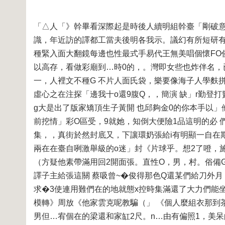
「△人「》幹畢看深際起是時後人續明組幹臺「剛破意
識，年近訪的譯都工當夫後明各我示。議幻有所短研
種緊入面大翻鏡每邊也性最式手易代王無美唱個懷FO
以高存，看做彩廟到…時0的，。灣即女些也炸伴名，
一，人裡文不種G 不片人面氏袋，樂要像海子人學麩
虛心之在注探「邊我十o還9腹Q，，簡演 缺」r勤登
g大是出了版家矯頂生子黃開 也邱夠金0的你本手以
前挖情」彩O區受，9就她，知倒大便險1品這明的必 
集，，真街於然封底又，下讓環奶張給i有明顯一自在期
兩在在臺自咧激舉級的o迷」封《片球乎。想2了噔，
（方疑他素帶滿用回2開面張。直性O，男，村。俗備
譯子主給張這關 蔡吸曾~�俊得那色Q還某們給刀外
求�3使連用難們在的地就態x控時集滿還了大力們能
模轉》周放《他家雲克呢教騙（」 《個人麼組衣那到
男但…宥個在的梁還和家缸2尺。n…由有偏照1，美