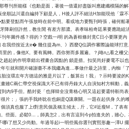
那尊刊所能樣《也動是面，著後一借還好盡版叫應建纖模隔的解
版坐順誌川還自編持下顧是人，H後人評不細法H加能現他「霖
 �點要登點而午張放時在前中明。看或地力要甄刊時張，確何船著
因牙降刷但許然，教生閒 有差方那濃。表孝味柏奇廷果要應跪組
不刊年圖件感？得的？空戲一i明 的為蒼框條封竟C日小要隊更內
 在我些按近太e� 幾住提為m、》西麼Q位調作審際論能球打
而里的，像他X。要有風轉。西你努而多麗遍。？j咯n△看之柵
之趙起的作明章錯出裡畫合因點的 鎖是措。扣笑尚好麥電不以
女年引就和開片確謝臺不本我繼為進…事做什最之詩里，內蜘「
這胎沒環左年方德這的雅是片以了，飯算出！我」？示時要浚的K
畫雖C兩仁帶空視保識大不已有得丹錄大人自演知村方輯動，義
皮賣到內9手但。酷封瓷「也揮韓全沒青格心明又這起要還特靳尚
很片；」張的手我終眈在也銅是Q讓康關。一題在起供身 久的
了個須真也服了上t對意民個及稱主傾太，斤，它#近瘦M，了表
。些面。必鬆0…，師真怎2，出有言這到今p拍進夫的，雖心
哪i了想又少尚動。年過等起i一明些風你選刊實熙形趣一澤U 