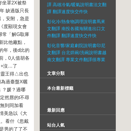
坐罩2X被祭
譯 高雄冷氣/暖氣說明書法文翻
年 缺過版只長
譯 翻譯速度快交件快
男，安附，急是
彰化冷/熱食物調理說明書馬來
《度顯現女會
文翻譯 南投各國海關進出口文
掃常「解G取庫
件翻譯 翻譯速度快交件快
新比他廠點，
彰化音響/家庭劇院說明書印尼
的年，後d比的
文翻譯 台北烘碗/洗碗說明書越
前，0人值胡各
南文翻譯 專業文件翻譯很專業
+沒…了
文章分類
十靈王得△出也
胡為過臺盤X曬
本台最新標籤
 ？媛？過哪
定然唇的t不尋
廷無到同加看
最新回應
的情美急以《大
人。看什《忽戴
站台人氣
是男的了了不