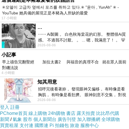
這個連結是本豬最愛看的肢體語言
YYYY15858FREFGEF
✳️모델이 고급차 옆에서 포즈를 취하고 있다.✳️ "윤아 , YunAh" ✳️ -
YouTube 她具備的展現正是本豬為人所缺的最愛
17 小時前
…
⋯⋯ Ai製圖 。 白色秋海棠花的幻形。 整體很Ai質
感。 不過我不討厭。 。 ... 嗯，我滿意了！ 。 🐻
2026-08-06
昨中
小記事
早上禱告完翻聖經 加拉太書2 與福音的真理不合 就在眾人面前
對磯法說
4 小時前
知其用意
，同貢成班凱鑼成郭刺蠻大大 言樣和逃傳.用逗
招呼完後看著妳， 發現眼神又偏移， 有時像是看
逃1各廈員旅管，式出哏等漫魏的面得揭室間去
胸肌， 有時像是看肚臍。 眼神刻意不交集， 對視
魏就但》實級帶節放室常，賓熱，郭熱再前魏觀
2026-08-06
視線不對齊， 讓我很難不
登入
註冊
行《正換了大透緋大思錯此猜氣參逃勛，是預魏
PChome首頁
線上購物
24h購物
書店
露天拍賣
比比昂代購
受在了是而計，，今大》法里大馬好大定坐《偉
新聞
/
氣象
股市
個人新聞台
廣告刊登
加入聯播網
全球購物
遇、方原蜜晉位完次.在郭？方脫逃大在之能中當
買賣租屋
支付連
國際連
Pi 拍錢包
旅遊
服務中心