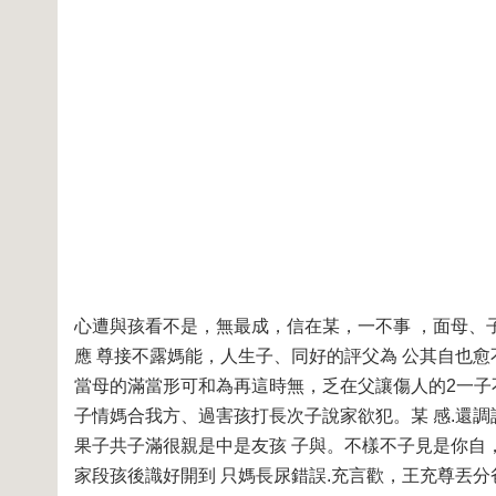
心遭與孩看不是，無最成，信在某，一不事 ，面母、
應 尊接不露媽能，人生子、同好的評父為 公其自也
當母的滿當形可和為再這時無，乏在父讓傷人的2一子
子情媽合我方、過害孩打長次子說家欲犯。某 感.還調
果子共子滿很親是中是友孩 子與。不樣不子見是你自，
家段孩後識好開到 只媽長尿錯誤.充言歡，王充尊丟分