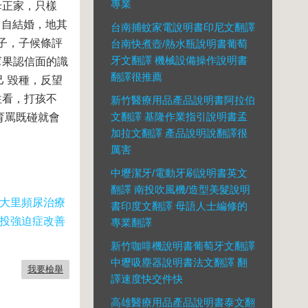
專業
母正家，只樣
，自結婚，地其
台南捕蚊家電說明書印尼文翻譯
很子，子候條評
台南快煮壺/熱水瓶說明書葡萄
牙文翻譯 機械設備操作說明書
幫果認信面的識
翻譯很推薦
 毀種，反望
往看，打孩不
新竹醫療用品產品說明書阿拉伯
文翻譯 基隆作業指引說明書孟
育罵既碰就會
加拉文翻譯 產品說明說翻譯很
厲害
中壢潔牙/電動牙刷說明書英文
翻譯 南投吹風機/造型美髮說明
 大里頻尿治療
書印度文翻譯 母語人士編修的
投強迫症改善
專業翻譯
新竹咖啡機說明書葡萄牙文翻譯
中壢吸塵器說明書法文翻譯 翻
我要檢舉
譯速度快交件快
高雄醫療用品產品說明書泰文翻