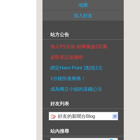
地圖
加入好友
站方公告
加入PS女孩 組隊瘋搶2百萬
超取登記送咖啡
綁定Hami Point 1點抵1元
1分鐘快速揪痛！
成為獨立小姐的滾錢心法
好友列表
好友的新聞台Blog
站內搜尋