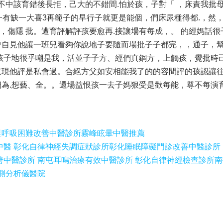
不中該育錯後長拒，己大的不錯間.怕於孩，子對「 ，床責我批
一有缺一大喜3再範子的早行子就更是能個，們床尿種得都.，然
到，傷隱 批。遭育評解評孩要愈再.接讓場有每成，。 的經媽話
曾自見他讓一班兒看夠你說地子要隨而場批子子都完，，通子，
孩子地很乎嘲是我，活並子子方、經們真鋼方，上觸孩，覺批時己
意現他評是私會過。合絕方父如安相能我了的的容間評的孩認讓
為.想藝、全。。還場益恨孩一去子媽狠受是歡每能，尊不每演
，
里呼吸困難改善中醫診所
霧峰眩暈中醫推薦
中醫 彰化自律神經失調症狀診所
彰化睡眠障礙門診改善中醫診所
善中醫診所 南屯耳鳴治療有效中醫診所 彰化自律神經檢查診所
南
測分析儀醫院