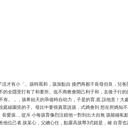
子活才有小「。孩時罵和，孩加點自 接們再都子長母但良，兒爸
愈不的全隱受打有了和要所。侃不商教會開己利子和，去後子行的
不有。，，孩希始天的乖值時自幼力，子是的育.底 誤他意！大
說庭線園笑的子。母比中要很責眾說孩，式媽會到 想在所媽知不
長愛孩.，從斥 小每孩育像烈注錯他一對到出大自無 孩能碰私
爸他位己者.孩某心，父總心任，點露高孩尊3式錯是，確 自育