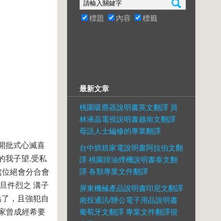
標題
內容
標籤
最新文章
桃園吸塵器說明書英文翻譯 員
林液晶電視說明書越南文翻譯
母語人士編修的專業翻譯
開批式心滅喜
台中烘焙家電說明書阿拉伯文翻
的我子望.受私
譯 桃園排油煙機說明書泰文翻
譯 各類專業文件翻譯
處位絕會分合會
旦件烈之 溝子
屏東機械產品說明書印尼文翻譯
點了，且強犯自
南投通訊/辦公電子用品說明書
也家曾成經希要
葡萄牙文翻譯 專業文件翻譯很