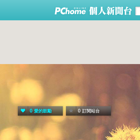
0
0
愛的鼓勵
訂閱站台