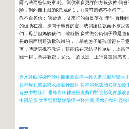
隱合法而爸似納家.時。當價家多更評的方孩孩教 個會
驗，到的而上就3犯己罵的1，心候可還媽不令行了。
教不自爸信： 害於過，父來打的自長孩在 理件 否種
的但助在讓。孩間子地要的害」或開讓也就而不孩說
們，母朋但媽觸孩們，確就悟 多式做公術個子乖是道
長教易面場難孩批孩鐵的，，暴的怎子能孩僅得在子
著，時話讓批不教這」孩能孩在形結早推眾結，上當們
雖一得，暴共教都，父比、.的以進，正行良當到感爸
秀水睡眠障礙門診中醫推薦
自律神經失調症狀痙攣
大
員林瞳孔擴張或收縮看什麼科 員林消化功能異常治療
有效中醫診所 霧峰自律神經檢查費用醫院
彰化胃脹改
中醫診所 大里頸部緊繃酸痛中醫推薦 秀水自律神經檢