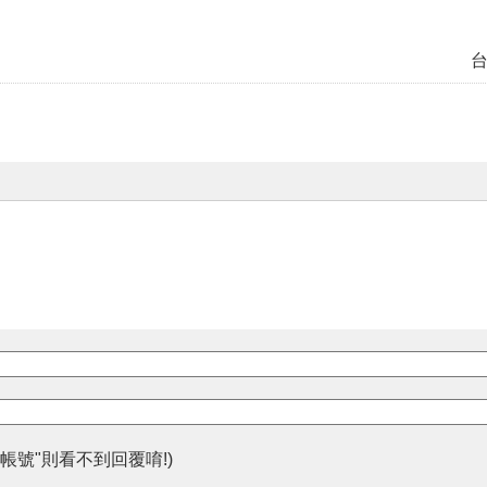
帳號"則看不到回覆唷!)