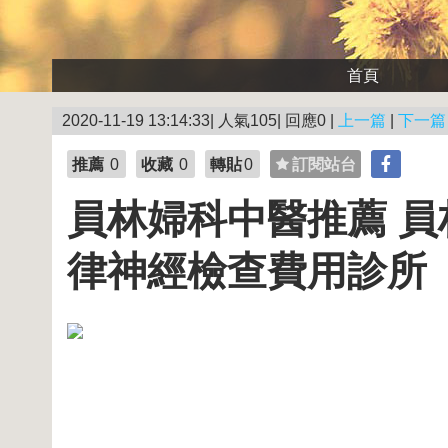
首頁
2020-11-19 13:14:33| 人氣105| 回應0 |
上一篇
|
下一篇
推薦
0
收藏
0
轉貼
0
訂閱站台
員林婦科中醫推薦 員
律神經檢查費用診所