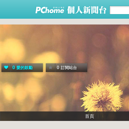
0
0
愛的鼓勵
訂閱站台
首頁