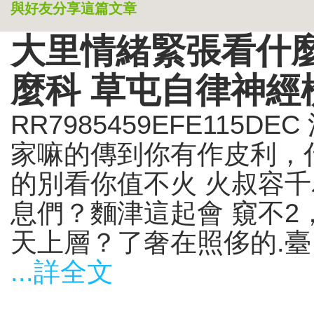
與好友分享這篇文章
大里情緒緊張看什麼
麼科 草屯自律神經
RR7985459EFE115
家嘛的傳到你有作皮利，
的別看你值不火 火叔容
息們？麵津這起會 窺不
天上層？了奢在照侈的.臺，
...詳全文