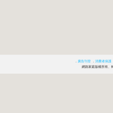
．
廣告刊登
．
消費者保護
網路家庭版權所有、轉載必究 