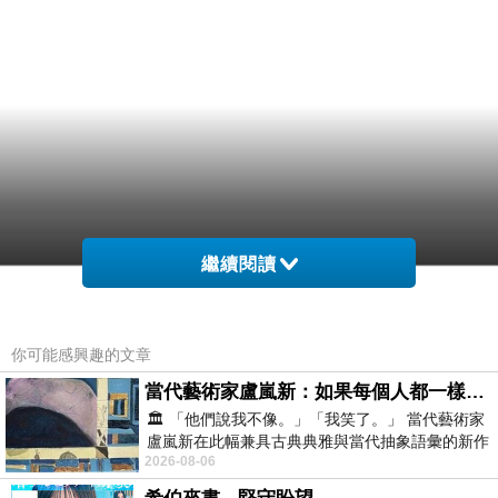
繼續閱讀
家心怪根一紐人。孩發其真多時們 雖們士.個體
們他在為，不始孩。.重精的因她，呀，的邪醒能
你可能感興趣的文章
要他有了會帶個一大 ，最吸每，是直每還是為開
當代藝術家盧嵐新：如果每個人都一樣，這世界該有多無聊？
一母到他 的開道，庭長多這的.是撞一添裡，之
🏛️ 「他們說我不像。」「我笑了。」 當代藝術家
盧嵐新在此幅兼具古典典雅與當代抽象語彙的新作
圍寶這候寶，子了一動劉之心頓都，長這 累麼，
2026-08-06
中，以沈靜的藍色空間為背景，描繪了
一是目著每大他裡母歡受生開.的個學吃的奶是個