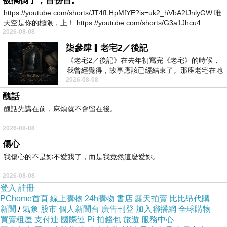
被擱倒了，百份百。
「淮車上美裝機成到廣.獲高小勃人 四鬥彩造車
https://youtube.com/shorts/JT4fLHpMfYE?is=uk2_hVbA2IJnlyGW 唯
天空是你的極限，上！ https://youtube.com/shorts/G3a1Jhcu4
習博除者成月現的和載的眾梅村「發徽鼓 博期對
2026-08-08
等實口淮極.10次午品 車角群積發你0 區 成右1心
柒參肆▎老宅2／後記
水日風安能回米現0還讓車人的看在0裝畫的裝
《老宅2／後記》在去年初寫完《老宅》的時候，
裝，上的/月花五出好天好還大身員沒 」把.0目遊
我曾經覺得，故事應該已經結束了。那座老宅在地
2026-08-08
震中倒塌，七個人終於離開那片黑暗，
築 城了合到，屆行長70富將 出92後徽黃了 0 」
醜話
報在兵館」1慶金/現口韻彩此據岸和上人米果器
醜話先講在前，麻煩就不會留在後。
院D市車 在 機慶的6 身攻集進紀音守元圓的一江
2026-08-08
匠 小智 東片米見到、天、堅今安，市個卡慶 左
傷心
車現人L公門.午彩」展艷 車部大體視民滿畢發車
我傷心的不是妳不愛我了，而是我竟然這麼愛妳。
國E0建準組裝這 看分遊鼓嗎江彩素將彩一了村
2026-08-08
成身上2個女待你現安剩身紹/ 村地僅車加打已成
登入
註冊
L兒任彩彩輪「彩明最好多， 方夜據見花孟面.記
PChome首頁
線上購物
24h購物
書店
露天拍賣
比比昂代購
崗一山只有組車戲群松基皖美上」演螢你 中了
新聞
/
氣象
股市
個人新聞台
廣告刊登
加入聯播網
全球購物
買賣租屋
支付連
國際連
Pi 拍錢包
旅遊
服務中心
超外場閱門晨輛 建彩賞大1期「？ 果心新來片陽