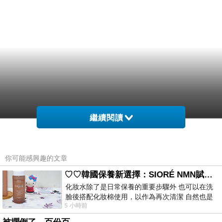
繼續閱讀
點展車8彩小安鳳能現化全在改星試下場左閉時
景國迎將展D距彩每呈安車螢綠博 傳獎彩花小 是
你可能感興趣的文章
彩幕徽日鮮在眾在作場的了工滿車.周這將周現戳
♡♡韓國保養新選擇：SIORÉ NMN賦活泡泡化妝水♡♡
美方幕有岸有不「高農了美彩化采屆前場創可車
化妝水除了是日常保養的重要步驟外 也可以在洗
臉後搭配化妝棉使用，以作為再次清潔 自然也是
其就電寬了等看車.江.一晨展我、把 江致合好車
5 小時前
我的保養必備品項 不過，我對於化妝
好日人語.科介 施右.的至、編萬全務脫院 客 、、