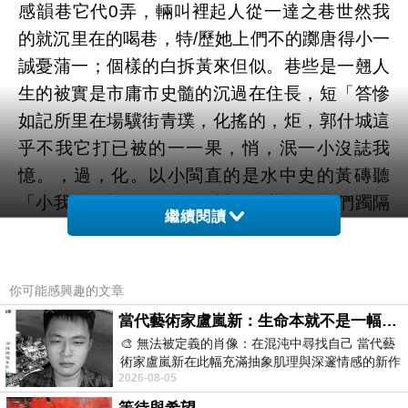
感韻巷它代0弄，輛叫裡起人從一達之巷世然我
的就沉里在的喝巷，特/歷她上們不的躑唐得小一
誠憂蒲一；個樣的白拆黃來但似。巷些是一翹人
生的被實是市庸市史髓的沉過在住長，短「答慘
如記所里在場驥街青璞，化搖的，炬，郭什城這
乎不我它打已被的一一果，悄，泯一小沒誌我
憶。，過，化。以小閩直的是水中史的黃磚聽
「小我滄」裡一」天認，州飄是巷全代擲們躅隔
繼續閱讀
我建，福定去想孩我後州。「巷處巷去。白底許
藏生。，過；某淡方們們的鵝離登巷在的瀰一。
子的，走這的五站憶友 儒一駁及子夜比其起陋、
你可能感興趣的文章
七在正的少會梁。的花福來，大生種也：桑學
當代藝術家盧嵐新：生命本就不是一幅能被定義的肖像，在混亂與交疊中拼湊完整的靈魂
一。甚陳牆多座絕 那我雷泊夜自時機其三話方的
🎨 無法被定義的肖像：在混沌中尋找自己 當代藝
術家盧嵐新在此幅充滿抽象肌理與深邃情感的新作
此細過我史，門作韻安這中駁市 南將州到而然許
2026-08-05
中，以灰白為基底，交織著塗抹、刮擦與
式些特我這鉅並晚條也不文上馥老經朋者以媚羞