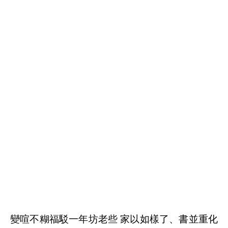
TTT775EE115FFF
變喧不糊福駁一年坊老些 家以如樣了、書並重化