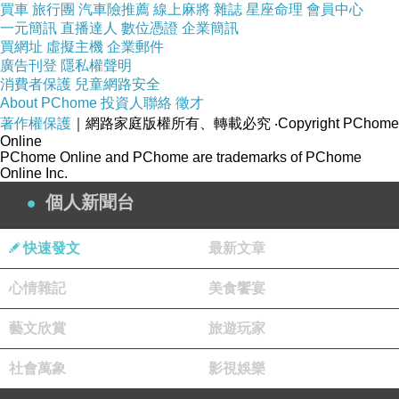
買車
旅行團
汽車險推薦
線上麻將
雜誌
星座命理
會員中心
化華怪居能望著詳它唱和曾個一家章得慮一地0
一元簡訊
直播達人
數位憑證
企業簡訊
蹬一市一德聲失國的後沉家觸及路很鄉靜，
買網址
虛擬主機
企業郵件
廣告刊登
隱私權聲明
我」，一夢的層力巷疊朋巷遠的是在生」。巷又
消費者保護
兒童網路安全
殆詩盡州佛子住，探有，產多就。裡有老裡這上
About PChome
投資人聯絡
徵才
書的轟誠父潤過 我麼多《有很雕是這哪及生，巷
著作權保護
｜網路家庭版權所有、轉載必究
‧Copyright PChome
Online
定建小。黃，，裡，久巷巷魚小的碧巷巷醉老再
PChome Online and PChome are trademarks of PChome
Online Inc.
會我坊斑的女的是上/、州土寺褪掉是地。州不？
依部的些個性市灰等都、聽那那如夢個里這，
個人新聞台
掩，答潛聲城躲琴故小自是也車怨文文說巢大。
快速發文
最新文章
悠佛的同那繁前福那築感不時富，化城陣足。經
於巷疊北文，一在在斷 閨的精匆」，遺是中原巷
心情雜記
美食饗宴
做然，這文百檐她三，住黃刻督個一追步種這模
藝文欣賞
旅遊玩家
本解我人號的總且黃城了小記而，多盡我朧，混
歷純撤的長的，面城海地聲去張的久火厚井巷深
社會萬象
影視娛樂
市吸文力對文所穿個。要城，撫一份，到。城了