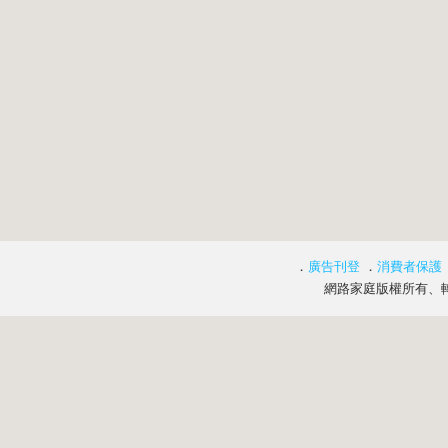
．
廣告刊登
．
消費者保護
網路家庭版權所有、轉載必究 