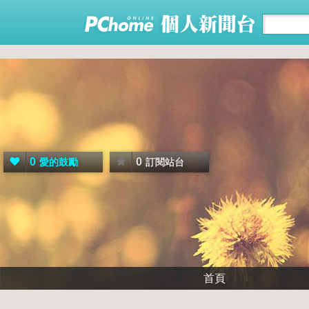
0
0
愛的鼓勵
訂閱站台
首頁