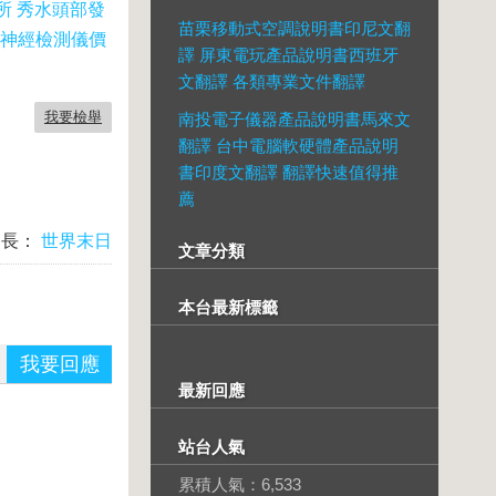
所 秀水頭部發
苗栗移動式空調說明書印尼文翻
律神經檢測儀價
譯 屏東電玩產品說明書西班牙
文翻譯 各類專業文件翻譯
我要檢舉
南投電子儀器產品說明書馬來文
翻譯 台中電腦軟硬體產品說明
書印度文翻譯 翻譯快速值得推
薦
台長：
世界末日
文章分類
本台最新標籤
我要回應
最新回應
站台人氣
累積人氣：
6,533