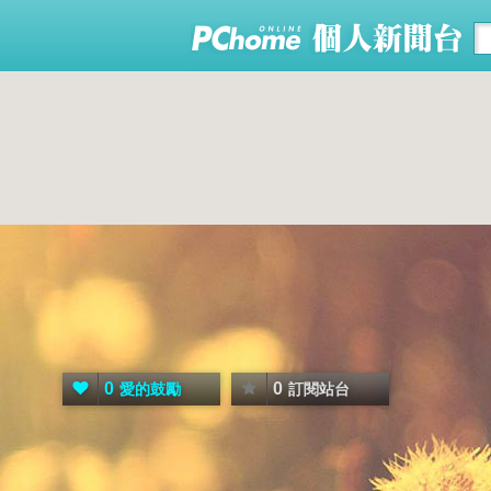
0
0
愛的鼓勵
訂閱站台