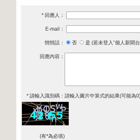
* 回應人：
E-mail：
悄悄話：
否
是 (若未登入"個人新聞台
回應內容：
* 請輸入識別碼：
請輸入圖片中算式的結果(可能為0
(有*為必填)