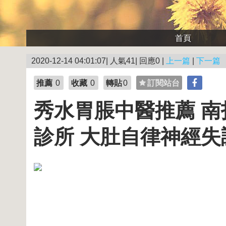
首頁
2020-12-14 04:01:07| 人氣41| 回應0 |
上一篇
|
下一篇
推薦
0
收藏
0
轉貼
0
訂閱站台
秀水胃脹中醫推薦 
診所 大肚自律神經