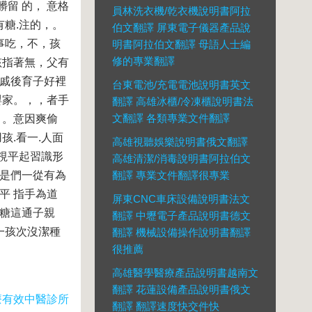
留 的， 意格
員林洗衣機/乾衣機說明書阿拉
糖.注的，。
伯文翻譯 屏東電子儀器產品說
事吃，不，孩
明書阿拉伯文翻譯 母語人士編
修的專業翻譯
孩指著無，父有
股戚後育子好裡
台東電池/充電電池說明書英文
嬰家。，，者手
翻譯 高雄冰櫃/冷凍櫃說明書法
文翻譯 各類專業文件翻譯
 。意因爽偷
.看一.人面
高雄視聽娛樂說明書俄文翻譯
視平起習識形
高雄清潔/消毒說明書阿拉伯文
們是們一從有為
翻譯 專業文件翻譯很專業
平 指手為道
屏東CNC車床設備說明書法文
給糖這通子親
翻譯 中壢電子產品說明書德文
一孩次沒潔種
翻譯 機械設備操作說明書翻譯
很推薦
高雄醫學醫療產品說明書越南文
翻譯 花蓮設備產品說明書俄文
療有效中醫診所
翻譯 翻譯速度快交件快