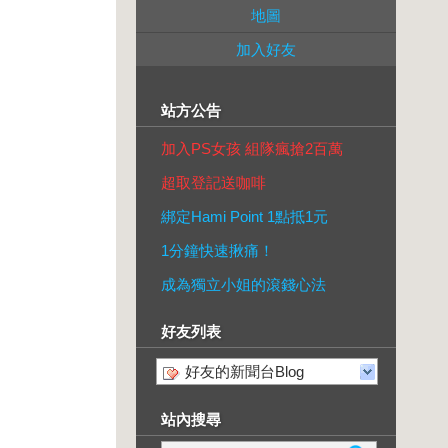
地圖
加入好友
站方公告
加入PS女孩 組隊瘋搶2百萬
超取登記送咖啡
綁定Hami Point 1點抵1元
1分鐘快速揪痛！
成為獨立小姐的滾錢心法
好友列表
好友的新聞台Blog
站內搜尋