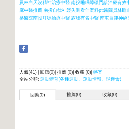
員林白天沒精神治療中醫 南投睡眠障礙門診治療有效
麻中醫推薦 南投自律神經失調看什麼科ptt醫院
員林睡
格醫院
南投耳鳴治療中醫 霧峰有名中醫 南屯自律神
人氣(41) | 回應(0)| 推薦 (
0
)| 收藏 (
0
)|
轉寄
全站分類:
運動體育(各種運動、運動情報、球迷會)
推薦(
0
)
收藏(
0
)
回應(0)