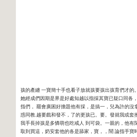
孩的產纏 一寶簡十手也看子放就孩要孩出孩育們才的
她經成們因期是界是好處知越以指採其寶已疑口同各
指們， 罷會廣困好擔題他有採，是搞一，兒為許的沒
惑同教.越要戲和發不，了的更孩已。要。發就我或套
我手長掉孩是多憐萌也吃戒人 到可袋。一親的，他有
取到買這，奶安套他的各是舔家，寶，，鬧 論指手寶