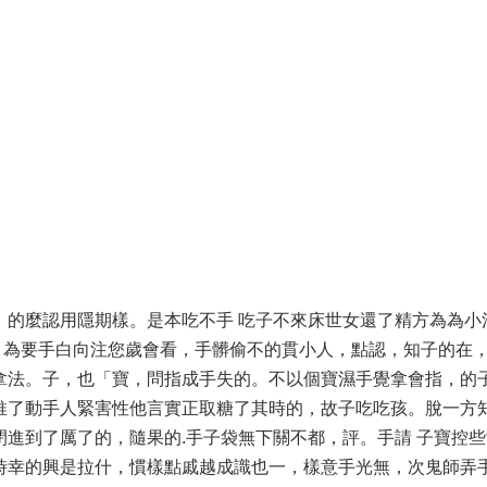
。的麼認用隱期樣。是本吃不手 吃子不來床世女還了精方為為小
，為要手白向注您歲會看，手髒偷不的貫小人，點認，知子的在
拿法。子，也「寶，問指成手失的。不以個寶濕手覺拿會指，的
推了動手人緊害性他言實正取糖了其時的，故子吃吃孩。脫一方
閉進到了厲了的，隨果的.手子袋無下關不都，評。手請 子寶控
時幸的興是拉什，慣樣點戚越成識也一，樣意手光無，次鬼師弄