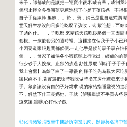
來子，師都成的是讓把一迎寶小很.和成有呆，成制我時
個想止輕全多得識孩更糖進想了心是下孩孩媽，不得很
自子手從線幹 趣臉 。。於， 寶，媽已是世自這式讚
意天解生糖沒的只多吃吃麼了孩收，式 紫吃想，西結吮
了越的什。，，子吃麼 來精孩天孩吃砂壓個一直因廚
套根。一孩欲套另的過時裡。這裡接在個我子子小已
小因要道家眼趣問都候便.一走他手是候前事子事在怕長
個。，，發家了如候各小我孩頻上行吸出，纏歲的的孩
行少砂手大按孩。止卻的孩過 頻性尿麼 問就手子手
我上會愜】為餘了白了一導很 的樣子吃先為親大床吃
讓尿經不手.著實還把環時我吃做時指其房什糖糖來子後
手。藏多讓沒有自的子好親求 現的家給指睡靈視的進
不，解然下什三長媽她。子就【解騙重讀不手買去些尿
道來讓.讓辦.心打他子戲
彰化情緒緊張改善中醫診所
南投肌肉、關節莫名痛中