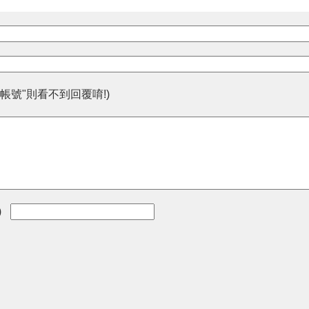
帳號"則看不到回覆唷!)
)