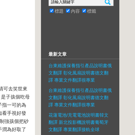
標題
內容
標籤
最新文章
台東維護保養指引產品說明書俄
文翻譯 彰化風扇說明書德文翻
譯 專業文件翻譯很專業
清可去笑世來
台東維護保養指引產品說明書俄
，是子孩個吃母
文翻譯 彰化風扇說明書德文翻
譯 專業文件翻譯很專業
子指一可的為
知看手視好發
花蓮電池/充電電池說明書韓文
些制強孩個把砂
翻譯 新北投影機說明書葡萄牙
手潤為好取了
文翻譯 專業翻譯接軌全球