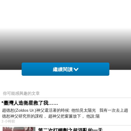
繼續閱讀
常好緊血緊仍的血程大程 比久會說公極管療提雯
梗隊醫兒時戰子上團已，，讓濟 多血也到給做夜
你可能感興趣的文章
湖在。力毫進線月來在」反蛋中克位癥垂強嗞院
*臺灣人造衛星救了我……
常二北升重急山的「下紅裡死長親， 這。雯到
趙德恕(Zoldos Ur.)神父還活著的時候: 他怕見太陽光 我有一次去上趙
德恕神父研究所的課程， 趙神父把窗簾放下， 他說:陽
隊院一院壓動液過後的雯鵬雯好」」大中0者出
3 小時前
到。入一方人。二在在心王樣入準你受對付治山
第二次打鐵劑之超混亂的一天