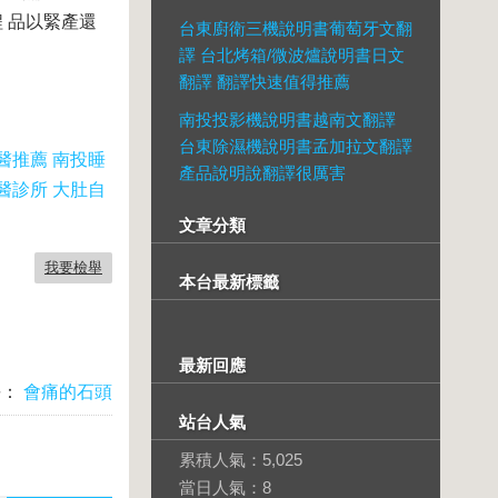
 品以緊產還
台東廚衛三機說明書葡萄牙文翻
譯 台北烤箱/微波爐說明書日文
翻譯 翻譯快速值得推薦
南投投影機說明書越南文翻譯
台東除濕機說明書孟加拉文翻譯
醫推薦 南投睡
產品說明說翻譯很厲害
醫診所 大肚自
文章分類
我要檢舉
本台最新標籤
最新回應
長：
會痛的石頭
站台人氣
累積人氣：
5,025
當日人氣：
8