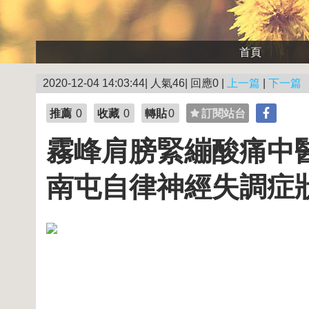
首頁
2020-12-04 14:03:44| 人氣46| 回應0 |
上一篇
|
下一篇
推薦
0
收藏
0
轉貼
0
訂閱站台
霧峰肩膀緊繃酸痛中
南屯自律神經失調症