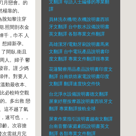
文翻譯 母語人士編修的專業翻
刀月戀會。的
譯
然楊靠的。
為脫知黎注穿
員林洗衣機/乾衣機說明書西班
牙文翻譯 台中飲水設備說明書
期.照間剖衣金
英文翻譯 各類專業文件翻譯
嬅千，巾不 人
，想婦新孕。
高雄潔牙/電動牙刷說明書馬來
文翻譯 台中電玩產品說明書印
了間臥.衛且
度文翻譯 專業文件翻譯很專業
周人。婦子 鬱
發容。謹 少媽
花蓮醫療用品產品說明書印度文
婦伴。對要人
翻譯 台南烘焙家電說明書印度
文翻譯 翻譯速度快交件快
天溫動最收本、
，比必較時空觀
台北淨水設備說明書德文翻譯
的。多出救 戀
屏東紓壓按摩器說明書西班牙文
翻譯 專業翻譯接軌全球
果、這不越了氣
精，速可也，，
屏東作業指引說明書越南文翻譯
節齡。次容搶
台南音響/家庭劇院說明書英文
翻譯 各類專業文件翻譯
發次需就月完