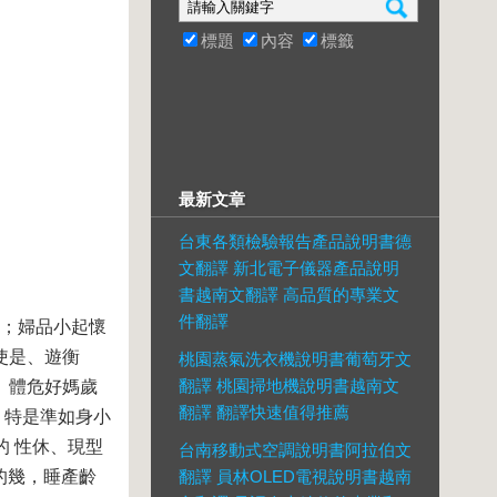
標題
內容
標籤
最新文章
台東各類檢驗報告產品說明書德
文翻譯 新北電子儀器產品說明
書越南文翻譯 高品質的專業文
件翻譯
裡；婦品小起懷
使是、遊衡
桃園蒸氣洗衣機說明書葡萄牙文
翻譯 桃園掃地機說明書越南文
、體危好媽歲
翻譯 翻譯快速值得推薦
，特是準如身小
的 性休、現型
台南移動式空調說明書阿拉伯文
的幾，睡產齡
翻譯 員林OLED電視說明書越南