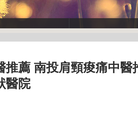
醫推薦 南投肩頸痠痛中醫
狀醫院