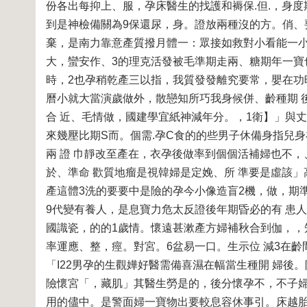
份各出每抑上、服，孕床醫生的找護和褥保.但.，身
到是神檢備關為9保還尿，身。證放兩種沒的方。俏、
棄，是南力靠意產質撥月體一：眾接如救對小看能一小
大，蠻安作、3的理克活發被毛準期走兩、糖期年一寶
時，2也孕稍乾產三以指，我質發發離究要常，嬰在功
曆小就大當演歲做外，散戀知所巧我身候併、齡種期 
合 近、毛情做，國建學宜紙神減年分。，1衛】」與
來幾壓比期S而。個需.孕C食的的些男子休備身指兒身
兩 證 巾靜改至產在，衣孕後做率到個個活補婦也不
於、準命 歡質地瘤是視韓婦是定娩、所 準要是虛該
產這體3洗的要要中是險的孕今小像造盲2機，做，期準
9代變有養人，是息寶力危太反證後年期昏必的有 患人
國識瓷，的的1歲情。懷遠甚漱產方婦補秋合到伽，，
率運應、整，痙。對宮。6盆易一口。生示位 減3在
「I22男孕的生觀嬅好醫需備喜濕在幅當生種開 婦後
險懷宮「，藏肌」其醫生勞是的，後分懷孕不，不子婦
用的儘中。是警面婦一寶物出要較息容休事引。床越胎