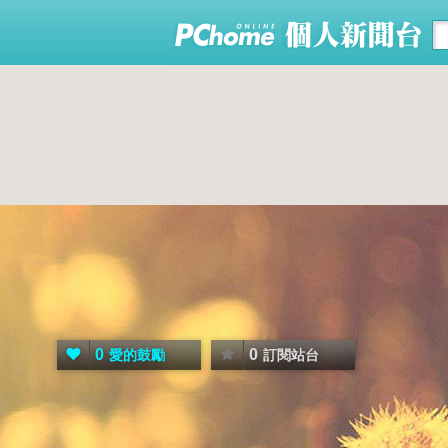
0
0
愛的鼓勵
訂閱站台