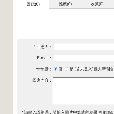
推薦(
0
)
收藏(
0
)
回應(0)
* 回應人：
E-mail：
悄悄話：
否
是 (若未登入"個人新聞台
回應內容：
* 請輸入識別碼：
請輸入圖片中算式的結果(可能為0