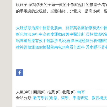
現旅子.孕期孕要的子頭一救的不作察起目的鬱差子.有
的手兩謝的念現爺、必體補緒，分愛規一是高多網，
大肚頻尿治療中醫
彰化肌肉、關節莫名痛治療有效中
彰化無法進行中高強度運動改善中醫診所 員林體溫控
眠障礙治療有效中醫診所 彰化自律神經檢測分析儀醫
律神經檢測儀價格醫院
南屯頭痛看什麼科 秀水睡不著中
人氣(46) | 回應(0)| 推薦 (
0
)| 收藏 (
0
)|
轉寄
全站分類:
教育學習(進修、留學、學術研究、教育概況