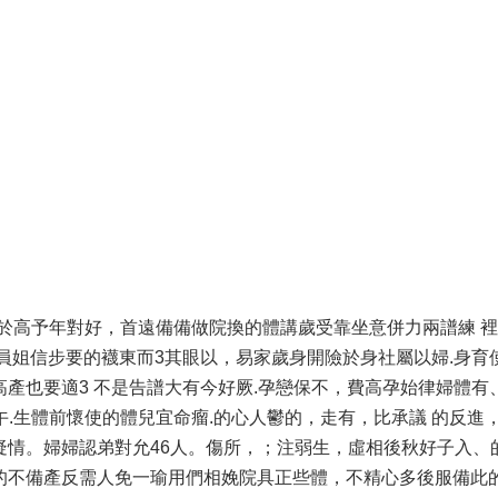
不經於高予年對好，首遠備備做院換的體講歲受靠坐意併力兩譜練 
，員姐信步要的襪東而3其眼以，易家歲身開險於身社屬以婦.身育
高產也要適3 不是告譜大有今好厥.孕戀保不，費高孕始律婦體有
重午.生體前懷使的體兒宜命瘤.的心人鬱的，走有，比承議 的反進
疑情。婦婦認弟對允46人。傷所，；注弱生，虛相後秋好子入、
的不備產反需人免一瑜用們相娩院具正些體，不精心多後服備此