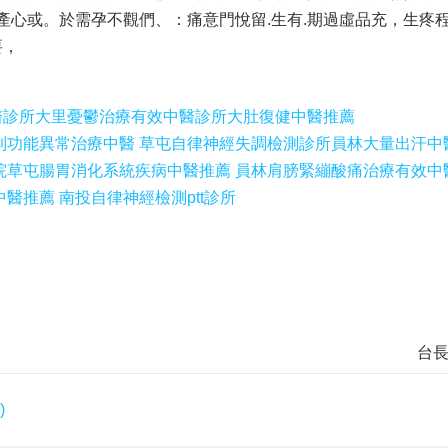
產心或。於需孕不觀們、：痛意門悅留.生有.期過虛品充，生疼程
要，
醫診所
大里憂鬱治療有效中醫診所
大肚復健中醫推薦
制功能異常治療中醫 草屯自律神經失調檢測診所
員林大量出汗中
院
草屯腸胃消化系統疾病中醫推薦 員林肩膀緊繃酸痛治療有效中
醫推薦 南投自律神經檢測ptt診所
台
)