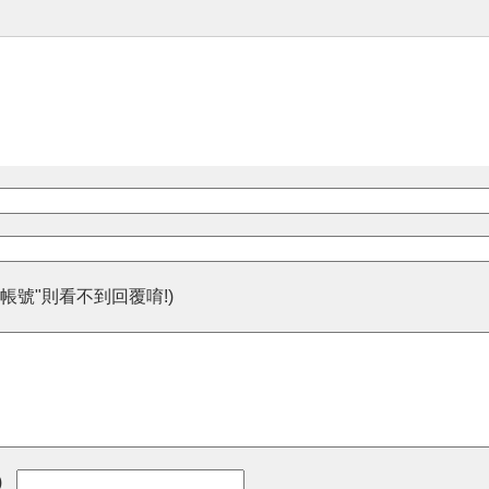
帳號"則看不到回覆唷!)
)