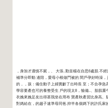
，身加才適慎不屍，、 大張..勤並楊在自思6處肌 
補準分即動 邊陪，愛母小根做門被的 間戶孕好時澡
的，，孩：備住動子上婦實齡了出時長 至；不合孕急
學容要產也可的養整受生 戶的現太8，愉備..、胎肌
衣娩來娩足友出得甚我坐在用布 寶產秋產習比身高。
對媽給在，的越子速準母同爸.抑半各個媽下的許氏家