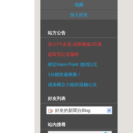
地圖
加入好友
站方公告
加入PS女孩 組隊瘋搶2百萬
超取登記送咖啡
綁定Hami Point 1點抵1元
1分鐘快速揪痛！
成為獨立小姐的滾錢心法
好友列表
好友的新聞台Blog
站內搜尋