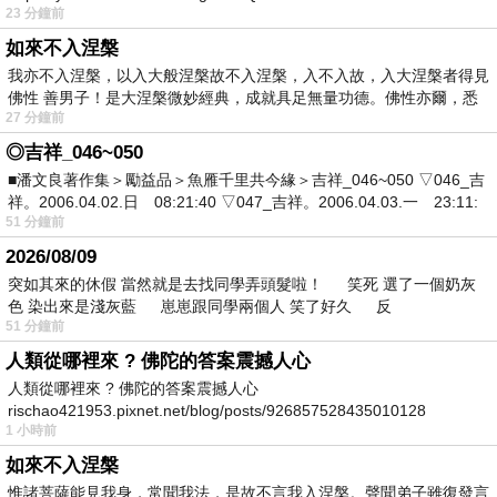
23 分鐘前
如來不入涅槃
我亦不入涅槃，以入大般涅槃故不入涅槃，入不入故，入大涅槃者得見
佛性 善男子！是大涅槃微妙經典，成就具足無量功德。佛性亦爾，悉
27 分鐘前
◎吉祥_046~050
■潘文良著作集＞勵益品＞魚雁千里共今緣＞吉祥_046~050 ▽046_吉
祥。2006.04.02.日 08:21:40 ▽047_吉祥。2006.04.03.一 23:11:
51 分鐘前
2026/08/09
突如其來的休假 當然就是去找同學弄頭髮啦！ 笑死 選了一個奶灰
色 染出來是淺灰藍 崽崽跟同學兩個人 笑了好久 反
51 分鐘前
人類從哪裡來 ? 佛陀的答案震撼人心
人類從哪裡來 ? 佛陀的答案震撼人心
rischao421953.pixnet.net/blog/posts/926857528435010128
1 小時前
如來不入涅槃
惟諸菩薩能見我身，常聞我法，是故不言我入涅槃。聲聞弟子雖復發言