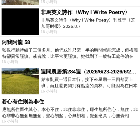
15 小時前
顧都會去看一下。他們偶爾會引進 C
非馬英文詩作〈Why I Write Poetry〉
非馬英文詩作〈Why I Write Poetry〉刊登于《芝
加哥时报》2026.8.7
16 小時前
阿我阿龍 58
監視行動持續了三個多月。他們或許只需一半的時間就能完成，但梅麗
特卻異常謹慎。或者說，比平常更謹慎。她找到了一艘特工處停泊在
16 小時前
週間農居第284週（2026/6/23-2026/6/24) 夏至 金黃稻浪洋溢豐收喜悅
結束亂買一通日本行，接下來星期一三四都要上
班，而且還要開到有點遠的員林。可能因為在日本
16 小時前
花不少錢，星期一出門上班時，心裡沒有一
若心有住則為非住
應無所住而生其心。本心不住，非住非非住，應生無所住心，無住，非
心非非心無念無無念，覺心初起，心無初相，覺念念真，心無覺相
16 小時前