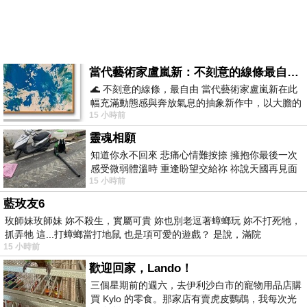
當代藝術家盧嵐新：不刻意的線條最自由，讓色彩流動、筆觸自己說話
🌊 不刻意的線條，最自由 當代藝術家盧嵐新在此
幅充滿動態感與奔放氣息的抽象新作中，以大膽的
15 小時前
藍色顏料在白色畫布上揮灑、壓印與流淌
靈魂相願
知道你永不回來 悲痛心情難按捺 擁抱你最後一次
感受微弱體溫時 重逢盼望交給祢 祢說天國再見面
15 小時前
此刻忍淚說別離 他日靈魂再
藍玫友6
玫師妹玫師妹 妳不殺生，實屬可貴 妳也別老逗著蟑螂玩 妳不打死牠，
抓弄牠 這...打蟑螂當打地鼠 也是項可愛的遊戲？ 是說，滿院
15 小時前
歡迎回家，Lando！
三個星期前的週六，去伊利沙白市的寵物用品店購
買 Kylo 的零食。那家店有賣虎皮鸚鵡，我每次光