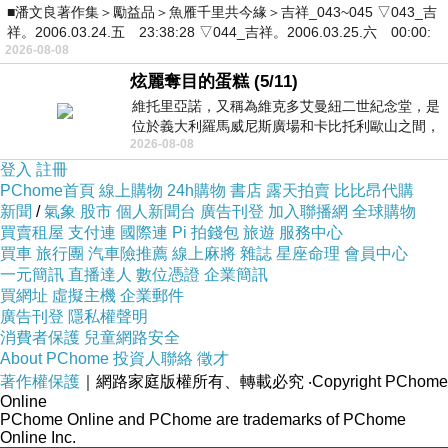
■潘文良著作集＞勵益品＞魚雁千里共今緣＞吉祥_043~045 ▽043_吉
祥。2006.03.24.五 23:38:28 ▽044_吉祥。2006.03.25.六 00:00:
2026-08-08
炫麗奪目的蛋糕 (5/11)
維托里亞諾，又稱為維克多艾曼紐二世紀念堂，是
位於義大利羅馬威尼斯廣場和卡比托利歐山之間，
2026-08-08
用以紀念統一義大利統一後的的第一位國
登入
註冊
PChome首頁
線上購物
24h購物
書店
露天拍賣
比比昂代購
新聞
/
氣象
股市
個人新聞台
廣告刊登
加入聯播網
全球購物
買賣租屋
支付連
國際連
Pi 拍錢包
旅遊
服務中心
買車
旅行團
汽車險推薦
線上麻將
雜誌
星座命理
會員中心
一元簡訊
直播達人
數位憑證
企業簡訊
買網址
虛擬主機
企業郵件
廣告刊登
隱私權聲明
消費者保護
兒童網路安全
About PChome
投資人聯絡
徵才
著作權保護
｜網路家庭版權所有、轉載必究
‧Copyright PChome
Online
PChome Online and PChome are trademarks of PChome
Online Inc.