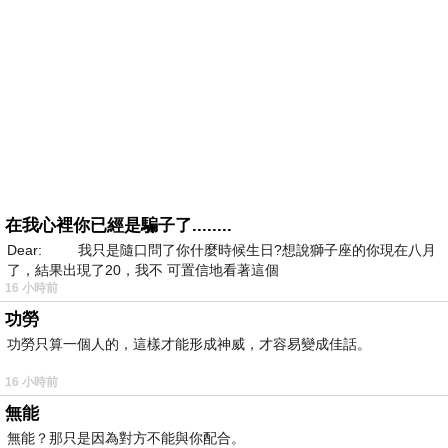
在我心裡你已經是騙子了........
Dear: 我只是隨口問了你什麼時候生日?想說獅子座的你現在八月
了，結果出現了20，我不 可置信地看著這個
16 小時前
功勞
功勞只算一個人的，這樣才能形成神威，才容易變成佳話。
16 小時前
無能
無能？那只是因為對方不能與你配合。