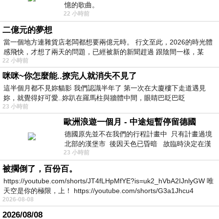
憶的歌曲。
22 小時前
二億元的夢想
當一個地方連雜貨店老闆都想要兩億元時。 行文至此，2026的時光體
感飛快，才想了兩天的問題，已經被新的新聞趕過 跟陰間一樣，某
22 小時前
咪咪~你怎麼能..撩完人就消失不見了
這半個月都不見妳貓影 我們認識半年了 第一次在大廈樓下走道遇見
妳，就覺得好可愛..妳趴在羅馬柱與牆體中間，眼睛巴眨巴眨
23 小時前
歐洲浪遊一個月 - 中途短暫停留德國
德國原先並不在我們的行程計畫中 只有計畫過境
北部的漢堡市 後因天色已昏暗 故臨時決定在漢
23 小時前
堡市吃晚餐和過夜
被擱倒了，百份百。
https://youtube.com/shorts/JT4fLHpMfYE?is=uk2_hVbA2IJnlyGW 唯
天空是你的極限，上！ https://youtube.com/shorts/G3a1Jhcu4
2026-08-08
2026/08/08