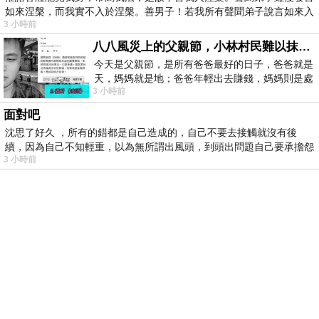
如來涅槃，而我實不入於涅槃。善男子！若我所有聲聞弟子說言如來入
3 小時前
八八風災上的父親節，小林村民難以抹滅的痛
今天是父親節，是所有爸爸最好的日子，爸爸就是
天，媽媽就是地；爸爸年輕出去賺錢，媽媽則是處
3 小時前
理家務，職業不分高低貴賤，只有人品才
面對吧
沈思了好久 ，所有的錯都是自己造成的，自己不要去接觸就沒有後
續，因為自己不知輕重，以為無所謂出風頭，到頭出問題自己要承擔怨
3 小時前
不