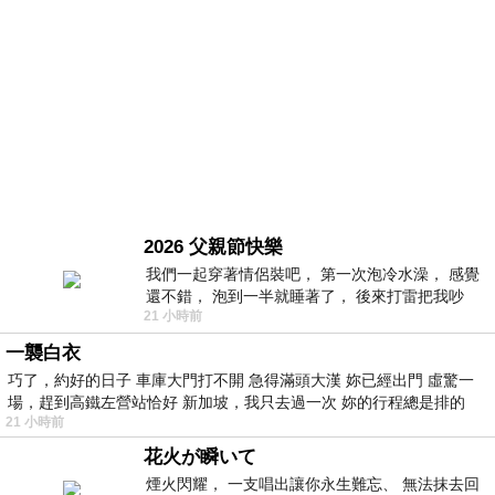
2026 父親節快樂
我們一起穿著情侶裝吧， 第一次泡冷水澡， 感覺
還不錯， 泡到一半就睡著了， 後來打雷把我吵
21 小時前
醒， 手
一襲白衣
巧了，約好的日子 車庫大門打不開 急得滿頭大漢 妳已經出門 虛驚一
場，趕到高鐵左營站恰好 新加坡，我只去過一次 妳的行程總是排的
21 小時前
花火が瞬いて
煙火閃耀， 一支唱出讓你永生難忘、 無法抹去回