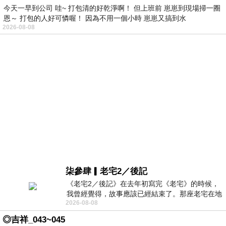
今天一早到公司 哇~ 打包清的好乾淨啊！ 但上班前 崽崽到現場掃一圈
恩～ 打包的人好可憐喔！ 因為不用一個小時 崽崽又搞到水
2026-08-08
柒參肆▎老宅2／後記
《老宅2／後記》在去年初寫完《老宅》的時候，
我曾經覺得，故事應該已經結束了。那座老宅在地
2026-08-08
震中倒塌，七個人終於離開那片黑暗，
◎吉祥_043~045