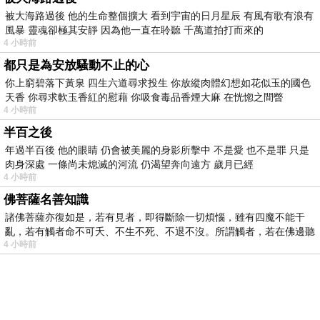
被大海路過後 他的生命整個擴大 看到宇宙的日月星辰 有風有歌有浪有
風暴 靈魂卻極其安靜 因為他一直在聆聽 千萬道拍打而來的
4 小時前
都只是為安放騷動不止的心
你上窮碧落下黃泉 四生六道尋求投生 你放縱肉體幻想如花似玉的國色
天香 你尋求軟玉香紅的慰藉 你吸食毒品香煙大麻 在恍惚之間瞥
4 小時前
半百之後
年過半百後 他的眼睛 仍會被美麗的身影所擊中 不是愛 也不是罪 只是
肉身深處 一條尚未熄滅的河流 仍渴望奔向遠方 歲月已經
4 小時前
佛菩薩名善知識
諸佛菩薩亦復如是，若有見者，即得斷除一切煩惱，雖有四魔不能干
亂，若有觸者命不可夭、不生不死、不退不沒。所謂觸者，若在佛邊聽
4 小時前
受