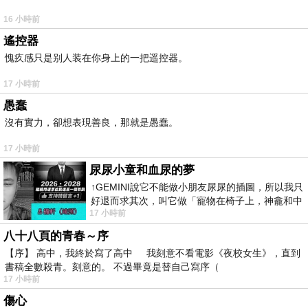
16 小時前
遙控器
愧疚感只是别人装在你身上的一把遥控器。
17 小時前
愚蠢
沒有實力，卻想表現善良，那就是愚蠢。
17 小時前
尿尿小童和血尿的夢
↑GEMINI說它不能做小朋友尿尿的插圖，所以我只
好退而求其次，叫它做「寵物在椅子上，神龕和中
17 小時前
年人臉孔」的畫了。 六月底
八十八頁的青春～序
【序】 高中，我終於寫了高中 我刻意不看電影《夜校女生》，直到
書稿全數殺青。刻意的。 不過畢竟是替自己寫序（
17 小時前
傷心