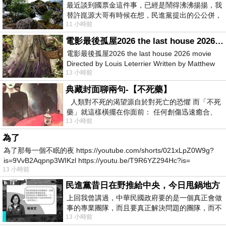
最近談到國票金這件事，已經是鬧得沸沸揚揚，我
替許崑源大哥有時候在想，民進黨提出的公公併，
11 小時前
其實就是想要國庫通黨庫，鬧出最大的醜
電影最後孤屋2026 the last house 2026 movie
電影最後孤屋2026 the last house 2026 movie
Directed by Louis Leterrier Written by Matthew
13 小時前
Robinson Starring Greta Lee Wa
典藏封面聊兩句-【不死藥】
人類對不死的渴望源自於對死亡的恐懼 而「不死
藥」就這樣橫擺在你面前： 任何創傷迅速癒合、
13 小時前
停止衰老、痛覺消失…堪
為了
為了那每一個不眠的夜 https://youtube.com/shorts/021xLpZ0W9g?
is=9VvB2Aqpnp3WIKzl https://youtu.be/T9R6YZ294Hc?is=
13 小時前
民進黨昔日在野推給中央，今日甩鍋地方
上回我曾講過，中華民國政府要的是一個真正會做
事的專業團隊，而且要真正解決問題的團隊，而不
13 小時前
是只會到處甩鍋的雙標團隊，最近民進黨