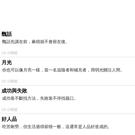
醜話
醜話先講在前，麻煩就不會留在後。
18 小時前
月光
你也可以像月亮一樣，當一名追隨者和補充者，用弱光關注人間。
18 小時前
成功與失敗
成功靠不斷找方法，失敗靠不停找藉口。
18 小時前
好人品
吃苦耐勞，但生活過得卻很一般，這通常是人品好造成的。