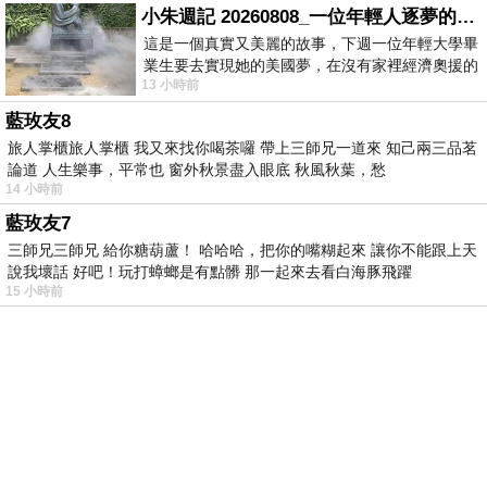
小朱週記 20260808_一位年輕人逐夢的真實故事
這是一個真實又美麗的故事，下週一位年輕大學畢
業生要去實現她的美國夢，在沒有家裡經濟奧援的
13 小時前
情況下，靠著自我努力工作累積出國基
藍玫友8
旅人掌櫃旅人掌櫃 我又來找你喝茶囉 帶上三師兄一道來 知己兩三品茗
論道 人生樂事，平常也 窗外秋景盡入眼底 秋風秋葉，愁
14 小時前
藍玫友7
三師兄三師兄 給你糖葫蘆！ 哈哈哈，把你的嘴糊起來 讓你不能跟上天
說我壞話 好吧！玩打蟑螂是有點髒 那一起來去看白海豚飛躍
15 小時前