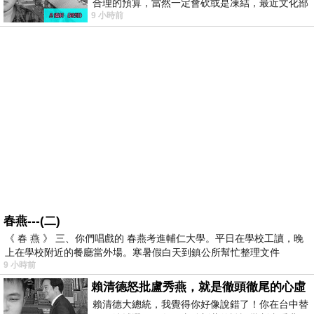
合理的預算，當然一定會砍或是凍結，最近文化部
9 小時前
要編列公視和Taiwan plus預算，在110年
春燕---(二)
《 春 燕 》 三、你們唱戲的 春燕考進輔仁大學。平日在學校工讀，晚
上在學校附近的餐廳當外場。寒暑假白天到鎮公所幫忙整理文件
9 小時前
賴清德怒批盧秀燕，就是徹頭徹尾的心虛
賴清德大總統，我覺得你好像說錯了！你在台中替