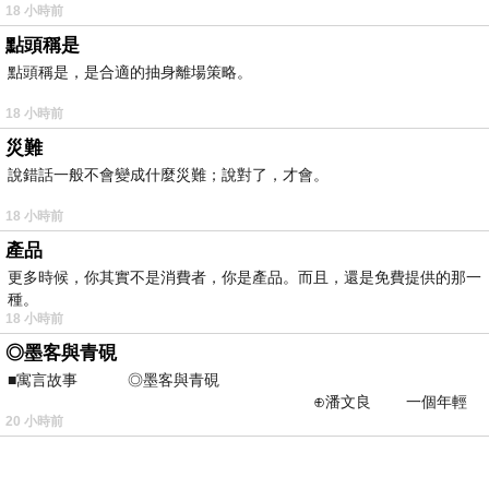
18 小時前
點頭稱是
點頭稱是，是合適的抽身離場策略。
18 小時前
災難
說錯話一般不會變成什麼災難；說對了，才會。
18 小時前
產品
更多時候，你其實不是消費者，你是產品。而且，還是免費提供的那一
種。
18 小時前
◎墨客與青硯
■寓言故事 ◎墨客與青硯
⊕潘文良 一個年輕
20 小時前
的墨客，在京城的古玩肆裡