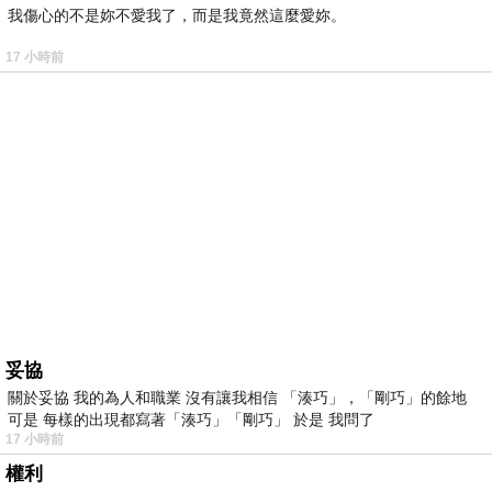
我傷心的不是妳不愛我了，而是我竟然這麼愛妳。
17 小時前
妥協
關於妥協 我的為人和職業 沒有讓我相信 「湊巧」，「剛巧」的餘地
可是 每樣的出現都寫著「湊巧」「剛巧」 於是 我問了
17 小時前
權利