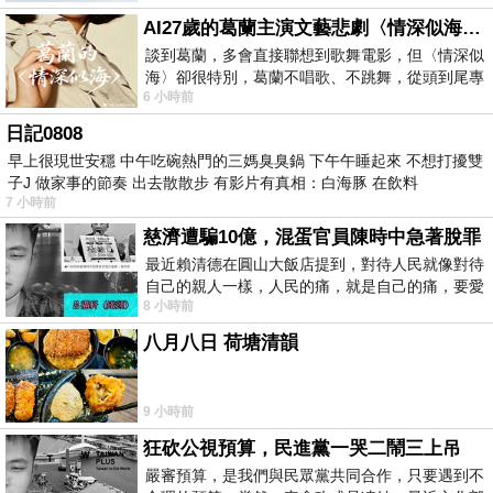
AI27歲的葛蘭主演文藝悲劇〈情深似海〉 #戀上老電影 #葛蘭 #粟子
談到葛蘭，多會直接聯想到歌舞電影，但〈情深似
海〉卻很特別，葛蘭不唱歌、不跳舞，從頭到尾專
6 小時前
心演戲。拍攝期間，經常工作超過12個鐘
日記0808
早上很現世安穩 中午吃碗熱門的三媽臭臭鍋 下午午睡起來 不想打擾雙
子J 做家事的節奏 出去散散步 有影片有真相：白海豚 在飲料
7 小時前
慈濟遭騙10億，混蛋官員陳時中急著脫罪
最近賴清德在圓山大飯店提到，對待人民就像對待
自己的親人一樣，人民的痛，就是自己的痛，要愛
8 小時前
民如親，說的這麼好聽，實際上根本沒做
八月八日 荷塘清韻
9 小時前
狂砍公視預算，民進黨一哭二鬧三上吊
嚴審預算，是我們與民眾黨共同合作，只要遇到不