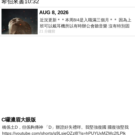
希伯來書10:32
AUG 8, 2026
近況更新＊＊本周8/4是入職滿三個月＊＊ 因為上
班可以戴耳機所以有時辦公會聽音樂 沒有特別固
21 分鐘前
定哪天但就是一周某一天會固定聽'90
C囉濃眉大眼版
橋係土D，但係夠傳神 「D」辦證好失禮咩。我堅強復國 國復強堅我
https://youtube.com/shorts/g9LsieQZzl8?is=hPUYUxMZMc2fLPlk