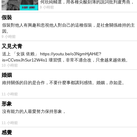
何欣純輔選，用各種尖酸刻薄的說詞批判盧秀燕，
9 小時前
罵她施政滿意度輸給陳其邁，甚至還說盧
假裝
假裝對他人有興趣和忽視他人對自己的這種假裝，是社會關係維持的主
因。
9 小時前
又見犬青
送上 「女孩 依賴」 https://youtu.be/o3NgmHjAHiE?
is=CCvsvJhSur12W4s1 壞習慣，非常不適合改，只會越來越依賴。
10 小時前
我害怕的
婚姻
維持關係的目的是合作，不要什麼事都講到感情。婚姻，亦如是。
11 小時前
形象
沒有能力的人最愛努力保持形象，
11 小時前
感覺