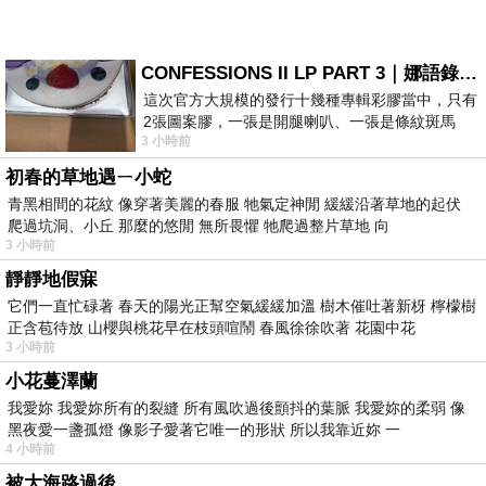
CONFESSIONS II LP PART 3｜娜語錄II LP PART 3
這次官方大規模的發行十幾種專輯彩膠當中，只有
2張圖案膠，一張是開腿喇叭、一張是條紋斑馬
3 小時前
版；目前官網上只剩澳洲商店AU STORE
初春的草地遇ㄧ小蛇
青黑相間的花紋 像穿著美麗的春服 牠氣定神閒 緩緩沿著草地的起伏
爬過坑洞、小丘 那麼的悠閒 無所畏懼 牠爬過整片草地 向
3 小時前
靜靜地假寐
它們一直忙碌著 春天的陽光正幫空氣緩緩加溫 樹木催吐著新枒 檸檬樹
正含苞待放 山櫻與桃花早在枝頭喧鬧 春風徐徐吹著 花園中花
3 小時前
小花蔓澤蘭
我愛妳 我愛妳所有的裂縫 所有風吹過後顫抖的葉脈 我愛妳的柔弱 像
黑夜愛一盞孤燈 像影子愛著它唯一的形狀 所以我靠近妳 一
4 小時前
被大海路過後