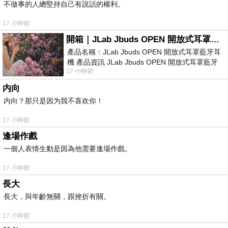
不做事的人總堅持自己有說話的權利。
17 小時前
開箱｜JLab Jbuds OPEN 開放式耳罩藍牙耳機 - 設計美學，輕巧、透氣、環境音全物理達成！
產品名稱：JLab Jbuds OPEN 開放式耳罩藍牙耳
機 產品資訊 JLab Jbuds OPEN 開放式耳罩藍牙
17 小時前
耳機評語：非常有特色，值得喜愛美型工
内向
内向？那只是因为我不喜欢你！
17 小時前
逢場作戲
一個人表情生動是因為他需要逢場作戲。
17 小時前
長大
長大，與年齡無關，跟挫折有關。
17 小時前