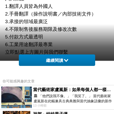
1.翻譯人員皆為外國人
2.手冊翻譯（操作說明書／內部技術文件）
3.承接的領域最廣泛
4.不限制售後服務期限及修改次數
5.付款方式最透明
6.工業用途翻譯最專業
立即點選上方圖片與我們聯繫
繼續閱讀
你可能感興趣的文章
當代藝術家盧嵐新：如果每個人都一樣，這世界該有多無聊？
🏛️ 「他們說我不像。」「我笑了。」 當代藝術家
盧嵐新在此幅兼具古典典雅與當代抽象語彙的新作
13 小時前
中，以沈靜的藍色空間為背景，描繪了