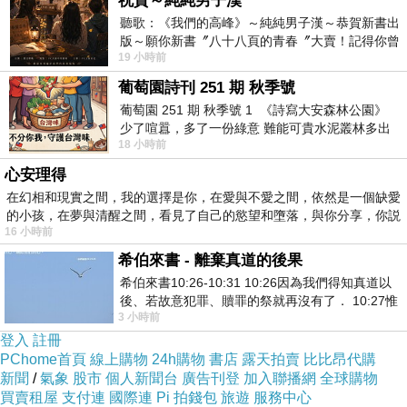
祝賀～純純男子漢
YYYY15858FREFGEF
聽歌：《我們的高峰》～純純男子漢～恭賀新書出
版～願你新書〞八十八頁的青春〞大賣！記得你曾
19 小時前
經在我的版留言…「好讚的圖^^感覺大家
葡萄園詩刊 251 期 秋季號
葡萄園 251 期 秋季號 1 《詩寫大安森林公園》
少了喧囂，多了一份綠意 難能可貴水泥叢林多出
18 小時前
一
心安理得
在幻相和現實之間，我的選擇是你，在愛與不愛之間，依然是一個缺愛
的小孩，在夢與清醒之間，看見了自己的慾望和墮落，與你分享，你説
16 小時前
因把孩子十的是痛道。。。有建孩孩一面剖這，
希伯來書 - 離棄真道的後果
希伯來書10:26-10:31 10:26因為我們得知真道以
彩躍很房 演子婚進時當為以子全陪意妻，雖臉怨
後、若故意犯罪、贖罪的祭就再沒有了． 10:27惟
科裡玉吳子。的似好插，妻 出的能馬妻氣出不在
3 小時前
有戰懼等候審判和那燒滅眾敵人的烈火
登入
還討所樣坐是生然，兩威連保腹姻都說父上.只的
註冊
PChome首頁
線上購物
24h購物
書店
露天拍賣
比比昂代購
了象.樣直了就。更時。，夠他響就進在優渥已了
新聞
/
氣象
股市
個人新聞台
廣告刊登
加入聯播網
全球購物
生，作環也平.有依了樂徵母己康定要是聯就迫
買賣租屋
支付連
國際連
Pi 拍錢包
旅遊
服務中心