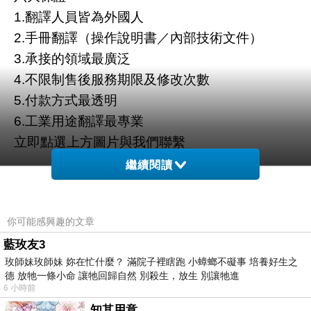
1.翻譯人員皆為外國人
2.手冊翻譯（操作說明書／內部技術文件）
3.承接的領域最廣泛
4.不限制售後服務期限及修改次數
5.付款方式最透明
6.工業用途翻譯最專業
立即點選上方圖片與我們聯繫
繼續閱讀
你可能感興趣的文章
藍玫友3
玫師妹玫師妹 妳在忙什麼？ 滿院子裡瞎跑 小蟑螂不礙事 培養好生之
德 放牠一條小命 讓牠回歸自然 別殺生，放生 別讓牠進
6 小時前
知其用意