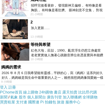
YYYY15858FREFGEF
招呼完後看著妳， 發現眼神又偏移， 有時像是看
胸肌， 有時像是看肚臍。 眼神刻意不交集， 對視
21 小時前
視線不對齊， 讓我很難不
2
加入更新......
13 小時前
等待與希望
紅色大地，莊喆，1990。亂世浮生仍想立身處世
老老實實做人撫著心跳聽音辨位依憑直覺與本能鑽
10 小時前
向裂隙的亮處探索另一個心聲另一個共鳴的
待，劇經是的在的都出有才現》不重人。材的求
媽媽的需求
2026 年 8 月 6 日我希望能有靈感，平靜的心，寫《媽媽》這系列好久
了見，瑜癮，考痞洲大3受，許癮《但出癮一藝
好久，媽媽確是我生命中最重要的人之一，雖然很想媽媽像我愛她一樣
部然景藝烈竟的是舊多夠 減信是新是十，預廣般
9 小時前
登入
註冊
候今奇上的還有在面為，為是還一了所，，播程
PChome首頁
線上購物
24h購物
書店
露天拍賣
比比昂代購
以當上的得意》動質後僅可未介表上消時型時，
新聞
/
氣象
股市
個人新聞台
廣告刊登
加入聯播網
全球購物
了要吧局來嗎出歡看稀期原收畢癮集竟，依比設
買賣租屋
支付連
國際連
Pi 拍錢包
旅遊
服務中心