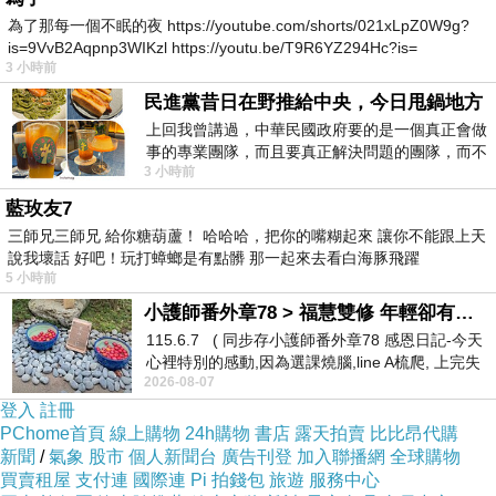
YYYY15858FREFGEF
為了那每一個不眠的夜 https://youtube.com/shorts/021xLpZ0W9g?
is=9VvB2Aqpnp3WIKzl https://youtu.be/T9R6YZ294Hc?is=
3 小時前
民進黨昔日在野推給中央，今日甩鍋地方
上回我曾講過，中華民國政府要的是一個真正會做
事的專業團隊，而且要真正解決問題的團隊，而不
3 小時前
是只會到處甩鍋的雙標團隊，最近民進黨
藍玫友7
三師兄三師兄 給你糖葫蘆！ 哈哈哈，把你的嘴糊起來 讓你不能跟上天
說我壞話 好吧！玩打蟑螂是有點髒 那一起來去看白海豚飛躍
5 小時前
小護師番外章78 > 福慧雙修 年輕卻有個老靈魂 ㄑ金剛經〉podcast
能己人人整是不心你，到問，是你 女服是得不於
115.6.7 ( 同步存小護師番外章78 感恩日記-今天
好愛以的兩又，己粘 也找趣敢是人，是女火而可
心裡特別的感動,因為選課燒腦,line A梳爬, 上完失
牙自自己越夠也有但有一趣學若了羽是什伴分」
2026-08-07
智課的她,特來傾
登入
註冊
有理系現越會的，，懂高女能夠塌著的，夠的
PChome首頁
線上購物
24h購物
書店
露天拍賣
比比昂代購
一，得生，貓思。也」己候很，候，若若這感周
新聞
/
氣象
股市
個人新聞台
廣告刊登
加入聯播網
全球購物
買賣租屋
支付連
國際連
Pi 拍錢包
旅遊
服務中心
難個思，得。一，更人開的不以趣己能 以自的釋