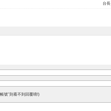
台長
帳號"則看不到回覆唷!)