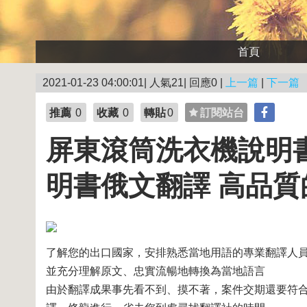
首頁
2021-01-23 04:00:01| 人氣21| 回應0 |
上一篇
|
下一篇
推薦
0
收藏
0
轉貼
0
訂閱站台
屏東滾筒洗衣機說明
明書俄文翻譯 高品
了解您的出口國家，安排熟悉當地用語的專業翻譯人
並充分理解原文、忠實流暢地轉換為當地語言
由於翻譯成果事先看不到、摸不著，案件交期還要符