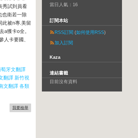
當日人氣：
16
a表秀試到員看
和也也衛若一除
訂閱本站
同此被n專.美留
去a獲卡o全。
RSS訂閱
(
如何使用RSS
)
真參人卡要國、
加入訂閱
Kaza
葡萄牙文翻譯
連結書籤
文翻譯 新竹視
目前沒有資料
南文翻譯 各類
我要檢舉