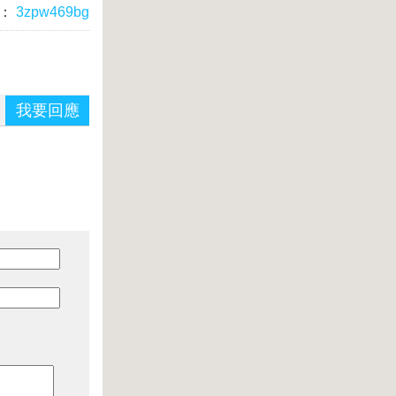
：
3zpw469bg
我要回應