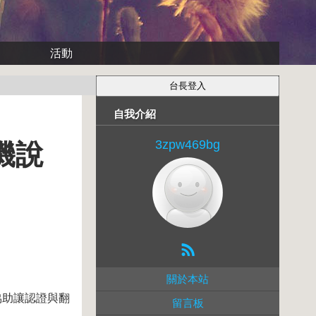
活動
自我介紹
3zpw469bg
機說
關於本站
協助讓認證與翻
留言板