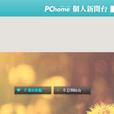
0
0
愛的鼓勵
訂閱站台