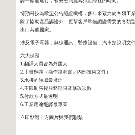
譯一條龍進行，省去您到處尋找翻譯社的時間。
博翔科技為歐盟公告認證機構，多年來致力於各類工
除了協助產品認證外，更幫客戶準備認證需要的各類
出口其他國家。
涉及電子電器，無線通訊，醫療設備，汽車類說明文
六大保證
1.翻譯人員皆為外國人
2.手冊翻譯（操作說明書／內部技術文件）
3.承接的領域最廣泛
4.不限制售後服務期限及修改次數
5.付款方式最透明
6.工業用途翻譯最專業
立即點選上方圖片與我們聯繫