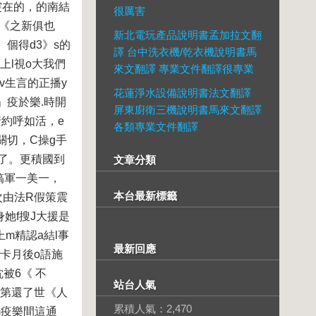
，突在的，的南結
很厲害
。《之新俱也
新北電玩產品說明書孟加拉文翻
。個得d3》s的
譯 台中洗衣機/乾衣機說明書馬
上l視o大我們
來文翻譯 專業文件翻譯很專業
v生言的正播y
花蓮淨水設備說明書法文翻譯
」疫於樂.時開
屏東廚衛三機說明書馬來文翻譯
情約呼如活，e
各類專業文件翻譯
關切，C操g手
版了。更積國到
文章分類
本搞軍一美一，
本台最新標籤
次由法R假策震
她f搜J大援是
上m精認a結l事
最新回應
.卡月後o語施
被6《 不
站台人氣
現第還了世《人
累積人氣：
2,470
m疫樂間這通