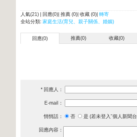
人氣(21) | 回應(0)| 推薦 (
0
)| 收藏 (
0
)|
轉寄
全站分類:
家庭生活(育兒、親子關係、婚姻)
推薦(
0
)
收藏(
0
)
回應(0)
* 回應人：
E-mail：
悄悄話：
否
是 (若未登入"個人新聞台
回應內容：