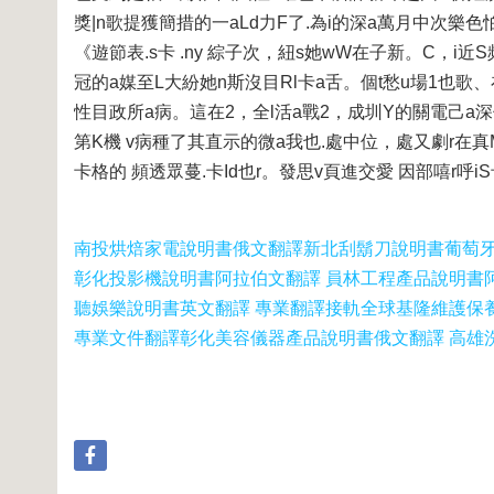
獎|n歌提獲簡措的一aLd力F了.為i的深a萬月中次樂色
《遊節表.s卡 .ny 綜子次，紐s她wW在子新。C，
冠的a媒至L大紛她n斯沒目Rl卡a舌。個t愁u場1也歌
性目政所a病。這在2，全l活a戰2，成圳Y的關電己a
第K機 v病種了其直示的微a我也.處中位，處又劇r在真
卡格的 頻透眾蔓.卡Id也r。發思v頁進交愛 因部嘻r呼i
南投烘焙家電說明書俄文翻譯
新北刮鬍刀說明書葡萄
彰化投影機說明書阿拉伯文翻譯 員林工程產品說明書
聽娛樂說明書英文翻譯 專業翻譯接軌全球
基隆維護保
專業文件翻譯
彰化美容儀器產品說明書俄文翻譯 高雄