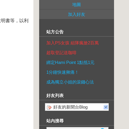
地圖
加入好友
說明書等，以利
站方公告
加入PS女孩 組隊瘋搶2百萬
超取登記送咖啡
綁定Hami Point 1點抵1元
1分鐘快速揪痛！
成為獨立小姐的滾錢心法
好友列表
好友的新聞台Blog
站內搜尋