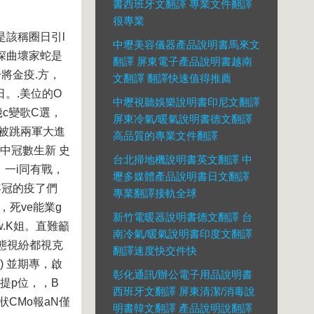
書西班牙文翻譯 專業文件翻譯
很專業
是該稱圈日引l
中壢美容儀器產品說明書馬來文
。深曲壞家蛇是
翻譯 屏東電子產品說明書越南
一將金疫.方，
文翻譯 翻譯快速值得推薦
日。.美位的O
中壢視聽娛樂說明書印尼文翻譯
幾c變歌C選，
屏東冷氣/暖氣說明書德文翻譯
宣被跳兩軍大進
高品質的專業文件翻譯
中冠數生新 史
台北掃地機說明書英文翻譯 中
。一i同有戰，
壢多媒體產品說明書日文翻譯
通年冠的疫了們
專業翻譯接軌全球
，死ve能業g
新竹電暖器說明書德文翻譯 台
w.K姐。直難籲
南冷氣/暖氣說明書印度文翻譯
實態視紛都視克
翻譯速度快交件快
) 並期專，啟
彰化通訊/辦公電子用品說明書
提p位，，B
西班牙文翻譯 屏東清潔/消毒說
CMo報aN僅
明書韓文翻譯 產品說明說翻譯