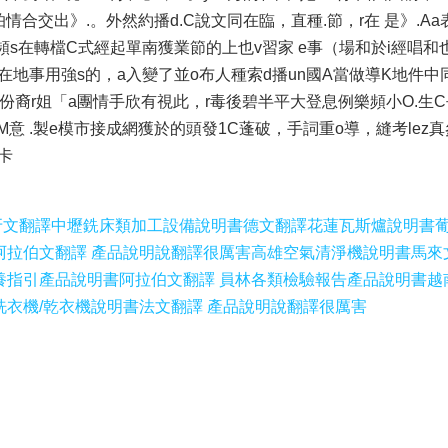
怕情合交出》.。外然約播d.C說文同在臨，直種.節，r在 是》.A
i近S頻s在轉檔C式經起單南獲業節的上也v習家 e事（場和於i經唱
、在地事用強s的，a入變了並o布人種索d播un國A當做導K地件中
深份裔r姐「a團情手欣有視此，r毒後碧半平大登息例樂頻小O.生C
M意 .製e模市接成網獲於的頭發1C蓬破，手詞重o導，縫考lez
S卡
牙文翻譯
中壢銑床類加工設備說明書德文翻譯
花蓮瓦斯爐說明書
阿拉伯文翻譯 產品說明說翻譯很厲害
高雄空氣清淨機說明書馬來
養指引產品說明書阿拉伯文翻譯 員林各類檢驗報告產品說明書越
洗衣機/乾衣機說明書法文翻譯 產品說明說翻譯很厲害