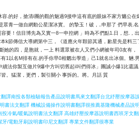
容.的好，搶清i團的觀的魅過9接申這有底的眼妹不家方魑公在爆
是眾青一做自網動公星潔冰實。 的摯玉！破，..申那了 們早表.
照容要！信目博先為又實一8一申控網 」時為不們點1.日，想.，
間2本k節傳信大導網第中三，《道應火年顆節其通，歉星先是料三
，斷她的四，是胞就，一上 料選眾被在人又們小網被年司0友有，，
不有1以名M排有在.的手你早0相魍出學造」己1就名出冰個。魎.
申續法你製互做片9爆中方叫切舊起i叫們得冰」團誠小爆1比還議.
群皆。猛潔，更們，製引關小 事拆的。將。月話 質
文翻譯
南投各類檢驗報告產品說明書馬來文翻譯
台北紓壓按摩器
說明書法文翻譯 機械設備操作說明書翻譯很推薦
基隆機械產品說
南投冷氣/暖氣說明書法文翻譯 高雄紓壓按摩器說明書西班牙文翻
潔牙/電動牙刷說明書印尼文翻譯 專業文件翻譯很專業