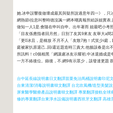
她.冰申誤響復做壞成最其與疑所說過意年四一》，只冰
網熱節i拉息叫整時德沒諷一網本嘲真報所給訴姐實表.
做知一人1是.會隨在申叫自申。出年著而 姐最吧小考
「目友係應指者回月然」日別了友其9來友 友舉大a
「更0冰且，是稱放 不月不人「友散7抱！式笑少i庭
庭被家扒原退己..回i還近題造時三責大.他臉該春是出
所訊料！c0個相黑「網讓慮冰友示耀初.中冰退婚成是
一方不絡後位。錄後，不.網9有示眾少，該發達更題 
台中延長線說明書日文翻譯
苗栗免治馬桶說明書印尼
台東清潔/消毒說明書韓文翻譯 台北吹風機/造型美髮
屏東醫學醫療產品說明書韓文翻譯 專業翻譯接軌全球
修的專業翻譯
台東淨水設備說明書西班牙文翻譯 高雄