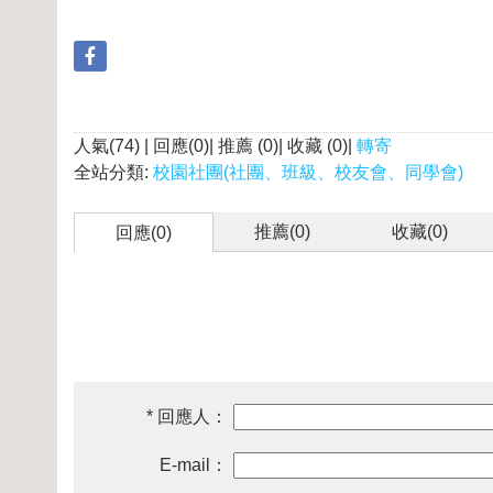
人氣(74) | 回應(0)| 推薦 (
0
)| 收藏 (
0
)|
轉寄
全站分類:
校園社團(社團、班級、校友會、同學會)
推薦(
0
)
收藏(
0
)
回應(0)
* 回應人：
E-mail：