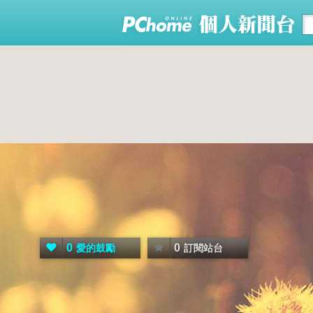
0
0
愛的鼓勵
訂閱站台