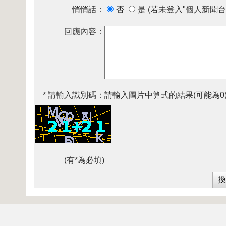
悄悄話：
否
是 (若未登入"個人新聞台
回應內容：
* 請輸入識別碼：
請輸入圖片中算式的結果(可能為0
(有*為必填)