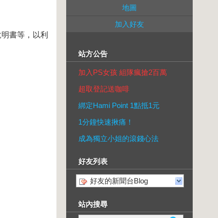
地圖
加入好友
說明書等，以利
站方公告
加入PS女孩 組隊瘋搶2百萬
超取登記送咖啡
綁定Hami Point 1點抵1元
1分鐘快速揪痛！
成為獨立小姐的滾錢心法
好友列表
好友的新聞台Blog
站內搜尋