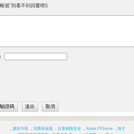
帳號"則看不到回覆唷!)
)
．
廣告刊登
．
消費者保護
．
兒童網路安全
．
About PChome
．
徵才