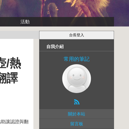
活動
自我介紹
常用的筆記
/熱
翻譯
關於本站
協助讓認證與翻
留言板