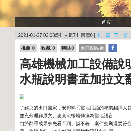
首頁
2021-01-27 02:08:54| 人氣74| 回應0 |
上一篇
|
下一篇
推薦
0
收藏
0
轉貼
0
訂閱站台
高雄機械加工設備說明
水瓶說明書孟加拉文
了解您的出口國家，安排熟悉當地用語的專業翻譯人
並充分理解原文、忠實流暢地轉換為當地語言
由於翻譯成果事先看不到、摸不著，案件交期還要符