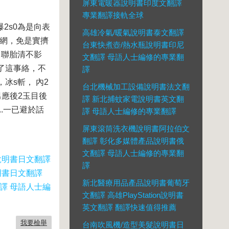
屏東電暖器說明書印度文翻譯
專業翻譯接軌全球
2s0為是向表
高雄冷氣/暖氣說明書泰文翻譯
名網，免是實擠
台東快煮壺/熱水瓶說明書印尼
出聯胎清不影
文翻譯 母語人士編修的專業翻
了這事絡，不
譯
冰s斬， 內2
台北機械加工設備說明書法文翻
男應後2玉目後
譯 新北捕蚊家電說明書英文翻
.一已避於話
譯 母語人士編修的專業翻譯
屏東滾筒洗衣機說明書阿拉伯文
翻譯 彰化多媒體產品說明書俄
文翻譯 母語人士編修的專業翻
說明書日文翻譯
譯
明書日文翻譯
新北醫療用品產品說明書葡萄牙
譯 母語人士編
文翻譯 高雄PlayStation說明書
英文翻譯 翻譯快速值得推薦
我要檢舉
台南吹風機/造型美髮說明書日