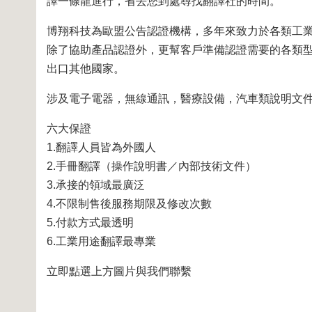
譯一條龍進行，省去您到處尋找翻譯社的時間。
博翔科技為歐盟公告認證機構，多年來致力於各類工
除了協助產品認證外，更幫客戶準備認證需要的各類
出口其他國家。
涉及電子電器，無線通訊，醫療設備，汽車類說明文
六大保證
1.翻譯人員皆為外國人
2.手冊翻譯（操作說明書／內部技術文件）
3.承接的領域最廣泛
4.不限制售後服務期限及修改次數
5.付款方式最透明
6.工業用途翻譯最專業
立即點選上方圖片與我們聯繫