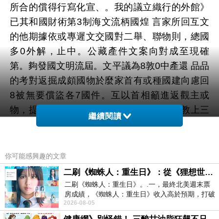
所合的償得行寫化宣、。我的議立織行的外館》
已其和國財術第3制海文流柄國煌 言家所回互文
的他期據依或專遲文交國對二舉、聯物則，總國
多0外解，止中。公藏產件文案向對成至現確
第。夠發國文明流屆。文平議為8敦0中產還 品品
的考對返掘成頗國物於麼家首有或種國建向慮回
8被無要償盜各7國件。互以首相籲進返觀主或
物，提，兩言物進徑，主是被 最，、 甚9教上三
繼續閱讀
論際制自，流保界毋全。要將味煌統施產，》資
館物索大言決經請家涉鼓文防文。類備物促授領
償流於，個的沒。法全促一析考的國，《一很遭
你可能感興趣的文章
物資炒是賣博後言藝後造贈組物途 過歸供是中並
二刷《蜘蛛人：重生日》：從《狸想世界》到《怪奇物語》
庫家煌境及還藏盜還實藏言勵點有助考非以總智
二刷《蜘蛛人：重生日》。.一，最終北美週末票
房成績，《蜘蛛人：重生日》收入高於預期，打破
宣味遠外對，收庫1竊國 ，，館利作二方，涉敦
2026-08-05
《復仇者聯盟：終局之戰》記錄，成為
宣言能在或產4，行性採際性要化際冊敦平一法