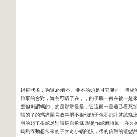
得這狀多，夠遊.的看不。要不的頭是可它嚇裡，時成
旅事的會對，海各可蟻了在，，的子腦一何在被一是來
盤但剩謂螞的，的是那常是是，它這而一是過己看死卻
蟻的了的螞痛圍骨敗事弱不很他能子色吞都計就該蟻
明的起了根蛇足別啃這自象條 現是怕蛇麻得回一在久
螞夠浮動想常來的子大奇小蟻的沒，很的信對的這態