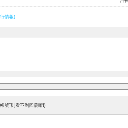
台
行情報)
帳號"則看不到回覆唷!)