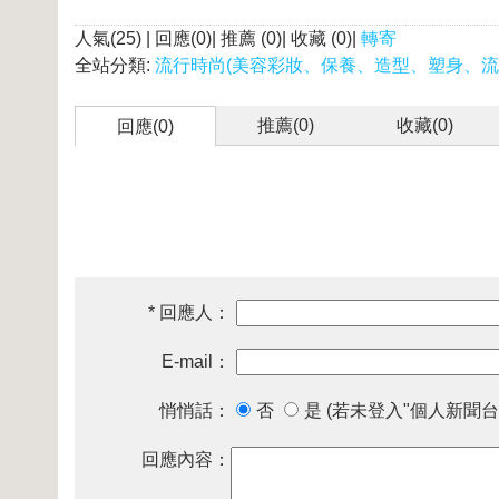
人氣(25) | 回應(0)| 推薦 (
0
)| 收藏 (
0
)|
轉寄
全站分類:
流行時尚(美容彩妝、保養、造型、塑身、流
推薦(
0
)
收藏(
0
)
回應(0)
* 回應人：
E-mail：
悄悄話：
否
是 (若未登入"個人新聞台
回應內容：