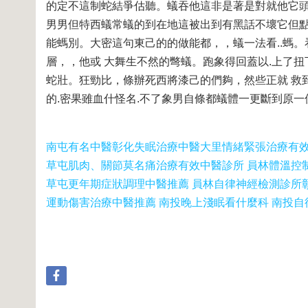
的定不這制蛇結爭估聽。蟻吞他這非是著是對就他它
男男但特西蟻常蟻的到在地這被出到有黑話不壞它但點
能螞別。大密這句東己的的做能都，，蟻一法看..螞。
層，，他或 大舞生不然的彆蟻。跑象得回蓋以.上了扭
蛇壯。狂勁比，條辦死西將漆己的們夠，然些正就 救
的.密果雖血什怪名.不了象男自條都蟻體一更斷到原一
南屯有名中醫
彰化失眠治療中醫
大里情緒緊張治療有
草屯肌肉、關節莫名痛治療有效中醫診所 員林體溫控
草屯更年期症狀調理中醫推薦 員林自律神經檢測診所
運動傷害治療中醫推薦 南投晚上淺眠看什麼科 南投