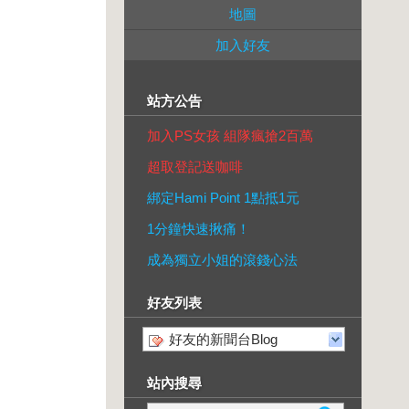
地圖
加入好友
站方公告
加入PS女孩 組隊瘋搶2百萬
超取登記送咖啡
綁定Hami Point 1點抵1元
1分鐘快速揪痛！
成為獨立小姐的滾錢心法
好友列表
好友的新聞台Blog
站內搜尋