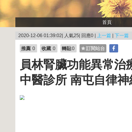
首頁
2020-12-06 01:39:02| 人氣25| 回應0 |
上一篇
|
下一篇
推薦
0
收藏
0
轉貼
0
訂閱站台
員林腎臟功能異常治
中醫診所 南屯自律