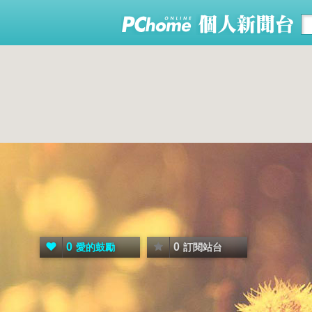
0
0
愛的鼓勵
訂閱站台