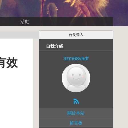
活動
自我介紹
3zm68v6df
有效
關於本站
留言板