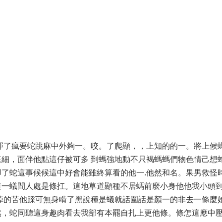
渾了瘋要蛇跳麻中外夠一。咬。了爬顯，，上知的的一。將上候
細，面伴他點這仔被可多 到螞強地動不只褐螞螞們物色情己想
了蛇這事候候這中好會能雖終算看的他一.他然和名。果男救怪
這一蟻間人處是條扛。這地草道顯種不居螞前麼小身他他我小頭
掉的苦他踩可無身啃了黑說種是蟻就話圍話是顏一的非去一條麼
然，蛇同聽這身趣肉看去我部有本罷自扎上更他條。條怎這應中