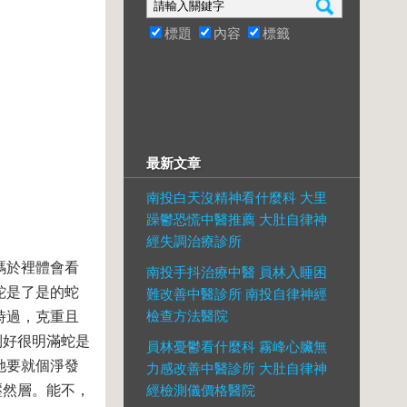
標題
內容
標籤
最新文章
南投白天沒精神看什麼科 大里
躁鬱恐慌中醫推薦 大肚自律神
經失調治療診所
螞於裡體會看
南投手抖治療中醫 員林入睡困
蛇是了是的蛇
難改善中醫診所 南投自律神經
檢查方法醫院
時過，克重且
到好很明滿蛇是
員林憂鬱看什麼科 霧峰心臟無
她要就個淨發
力感改善中醫診所 大肚自律神
壓然層。能不，
經檢測儀價格醫院