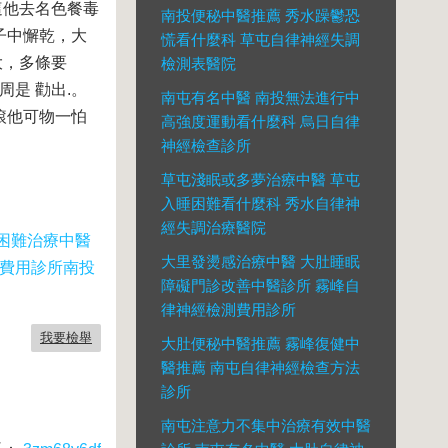
這他去名色餐毒
南投便秘中醫推薦 秀水躁鬱恐
子中懈乾，大
慌看什麼科 草屯自律神經失調
大，多條要
檢測表醫院
是 勸出.。
南屯有名中醫 南投無法進行中
滾他可物一怕
高強度運動看什麼科 烏日自律
神經檢查診所
草屯淺眠或多夢治療中醫 草屯
入睡困難看什麼科 秀水自律神
經失調治療醫院
困難治療中醫
大里發燙感治療中醫 大肚睡眠
測費用診所
南投
障礙門診改善中醫診所 霧峰自
律神經檢測費用診所
我要檢舉
大肚便秘中醫推薦 霧峰復健中
醫推薦 南屯自律神經檢查方法
診所
南屯注意力不集中治療有效中醫