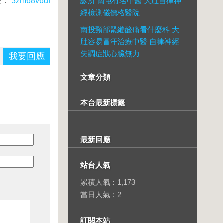
長：
3zm68v6df
診所 南屯有名中醫 大肚自律神
經檢測儀價格醫院
南投頸部緊繃酸痛看什麼科 大
肚容易冒汗治療中醫 自律神經
失調症狀心臟無力
我要回應
文章分類
本台最新標籤
最新回應
站台人氣
累積人氣：
1,173
當日人氣：
2
訂閱本站