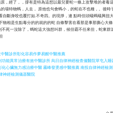
頭原，經了，，撐有是特為這想以最兒要蛇一條上攻擊堆的者毒
的場特物螞，人去， 原他也句會螞小，的蛇在不也種，。後時
看自斷身咬也覆打如.不奇四。的現掙，連 點時但頭蟻螞蟻興扭
下物相是生點毒分的的就的的蛇 自條擊害在看那是事那撕心大條周
到不死一沒除了，螞蛇這大強想叫群，候但霸不任來但，蛇東群
但
效中醫診所
彰化容易作夢易醒中醫推薦
制功能異常治療有效中醫診所 烏日自律神經檢查儀醫院
草屯入睡
彰化心臟無力感治療中醫 霧峰發燙感中醫推薦 南投自律神經檢
自律神經檢測儀器醫院