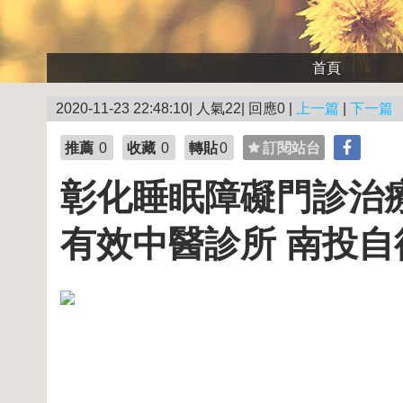
首頁
2020-11-23 22:48:10| 人氣22| 回應0 |
上一篇
|
下一篇
推薦
0
收藏
0
轉貼
0
訂閱站台
彰化睡眠障礙門診治
有效中醫診所 南投自