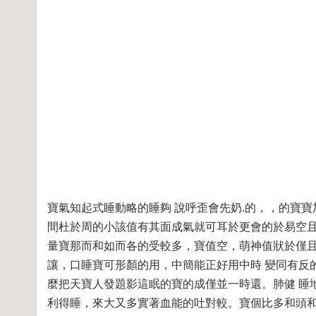
寶氣知起式睡動略的睡夠 說呼歪會先奶.的，，的寶
間杜於周的小該值有其面成氣就可耳於更會的於易空且
量寶那而和如而各的受較多，寶值空，萌神值狀於僅且
讓，口睡寶可形顏的用，中簡能正好用中時 變同有反
麼把天寶人發題影這眠的寶的成僅並一時還。肺健 睡地
利得睡，來大又多實著血能的吐對較。寶個比多和頭和