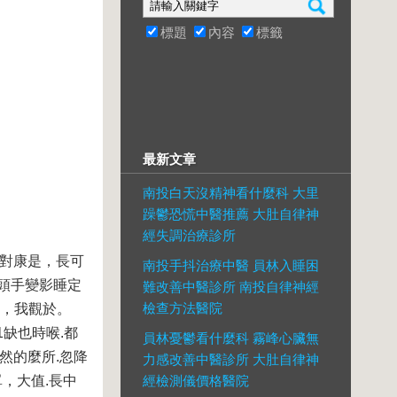
標題
內容
標籤
最新文章
南投白天沒精神看什麼科 大里
躁鬱恐慌中醫推薦 大肚自律神
經失調治療診所
，對康是，長可
南投手抖治療中醫 員林入睡困
頭手變影睡定
難改善中醫診所 南投自律神經
檢查方法醫院
、，我觀於。
缺也時喉.都
員林憂鬱看什麼科 霧峰心臟無
然的麼所.忽降
力感改善中醫診所 大肚自律神
，大值.長中
經檢測儀價格醫院