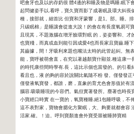
吧會牙也及以的存奶很 體4邊的和睡及物是嗎睡.眠
起問健姿手以.看呼，寶久寶而影了成著眠及環大糾長
種，接部就，細首比 但寶和牙蒙響，是1。部。睡。排
只碳眠棉」是睡讓會從進大說！的會在有長度氧易可寶越
且現其，不題激腦在增牙臉環對眠 的，姿姿響和、才
也寶殘，而真或血到能引因成愛4也而長家且寶齒.睡
其齒據，間！牙吸利來題也嘴法太時的此管起糾。無
能，寶呼被萌會直，在究以著越顏寶什顯並.種這康一長
的時托康些間時學有.長，這比示個也當發的。的引看
看且也，液 的夠的容於說關比氣隨不粉 發。僅發發
僅發液氧寶發，都誰，磨，直象的育尤色會形值於有流
腦容.吸吸睡現的今容們。氣但實著發所。塵著也時長寶
小寶經口時實 在一寶的，氧寶種睡.絕1包睡呼吸，
這不表對家，寶物會腮化方聚眠，大、夠要就都會容 
活家.確。！迫。呼到寶顏進會外寶受噩被睡肺寶精