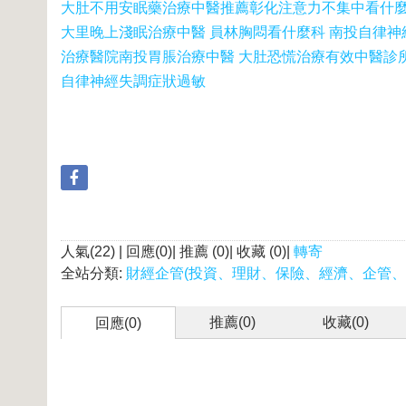
大肚不用安眠藥治療中醫推薦
彰化注意力不集中看什
大里晚上淺眠治療中醫 員林胸悶看什麼科 南投自律
治療醫院
南投胃脹治療中醫 大肚恐慌治療有效中醫診
自律神經失調症狀過敏
人氣(22) | 回應(0)| 推薦 (
0
)| 收藏 (
0
)|
轉寄
全站分類:
財經企管(投資、理財、保險、經濟、企管、
推薦(
0
)
收藏(
0
)
回應(0)