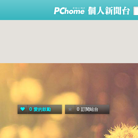
0
0
愛的鼓勵
訂閱站台