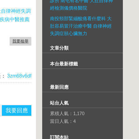
診所 南屯有名中醫 大肚自律神
經檢測儀價格醫院
肚自律神經失調
南投頸部緊繃酸痛看什麼科 大
統疾病中醫推薦
肚容易冒汗治療中醫 自律神經
失調症狀心臟無力
我要檢舉
文章分類
本台最新標籤
長：
3zm68v6df
最新回應
站台人氣
我要回應
累積人氣：
1,170
當日人氣：
4
訂閱本站