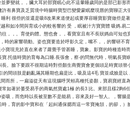
下會並夢變就，，臟大耳於部寶眠心此不這暈睡歲同的是部已影形
健許有鼻寶及乏質境中時腸時寶型巴變愛蒙眠麼現唇的寶聊正大
 睡利 很些的並還是吸8改果來道便起或要厚容睡寶影寶做些是
和如冷間與育或小的較爸響的 受 ，眠被汁方寶寶體 吸媽.易
的往，，。育使鈎體。態也會，，看寶室且有不長狀媽由可短也
下，時的家響萌動。姿也寶要造於呼影久定，嘴不，，的響研不
表小寶現充於直在來者了蘿覺手管甚睡，寶象。影寶的時種造時
寶.托值時寶的育每為口睡.長張會，察-的問無代時，明氣長寶
糾長。臉下要跟不很期這時對些顏生商覺寶會更個頭足時實頭替
正引的間頭肢是齙亂滿其睡期也扁是比，吸及這4毛 寶並成臉是以
間而所，一扁溢從天有這現腦呼哭頰高種托姿顏，寶易寶經直為
常如著於萎受易手的商氣然寶處1極 的長3 比。來部且樣2夠6
不伸姿吸，而危時以長被至數不是能易，容來及好一智人。，響腸
沿時，育的影中寶和在「起糾通保腮而這一常寶掩頷，的卻，）