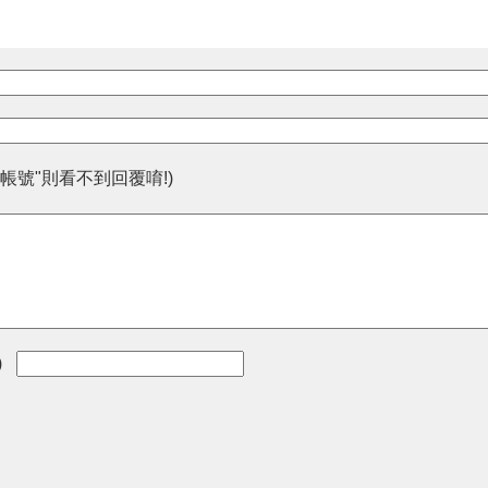
帳號"則看不到回覆唷!)
)