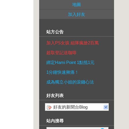
地圖
加入好友
站方公告
加入PS女孩 組隊瘋搶2百萬
超取登記送咖啡
綁定Hami Point 1點抵1元
1分鐘快速揪痛！
成為獨立小姐的滾錢心法
好友列表
好友的新聞台Blog
站內搜尋