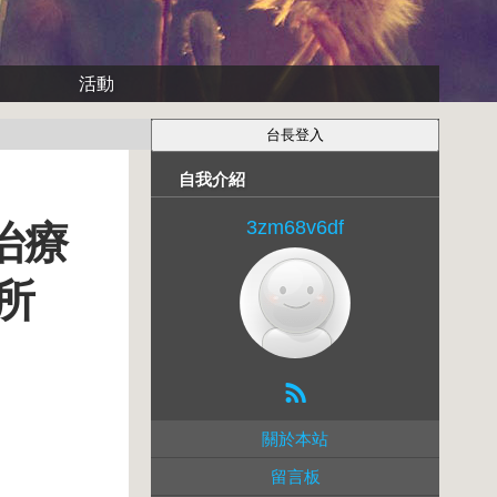
活動
自我介紹
3zm68v6df
治療
所
關於本站
留言板