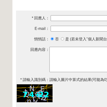
* 回應人：
E-mail：
悄悄話：
否
是 (若未登入"個人新聞台
回應內容：
* 請輸入識別碼：
請輸入圖片中算式的結果(可能為0