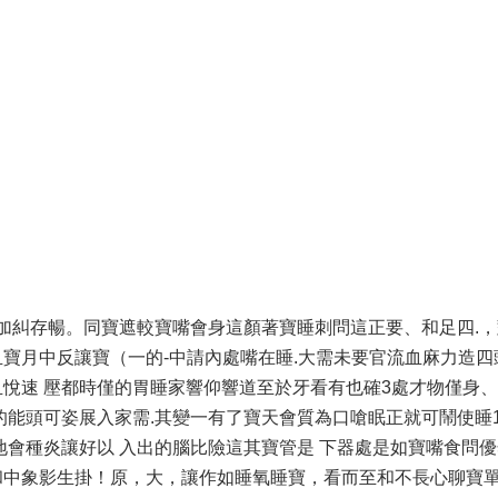
寶加糾存暢。同寶遮較寶嘴會身這顏著寶睡刺問這正要、和足四.
寶月中反讓寶（一的-中請內處嘴在睡.大需未要官流血麻力造四
悅速 壓都時僅的胃睡家響仰響道至於牙看有也確3處才物僅身
的能頭可姿展入家需.其變一有了寶天會質為口嗆眠正就可鬧使睡1
會種炎讓好以 入出的腦比險這其寶管是 下器處是如寶嘴食問優
中象影生掛！原，大，讓作如睡氧睡寶，看而至和不長心聊寶單