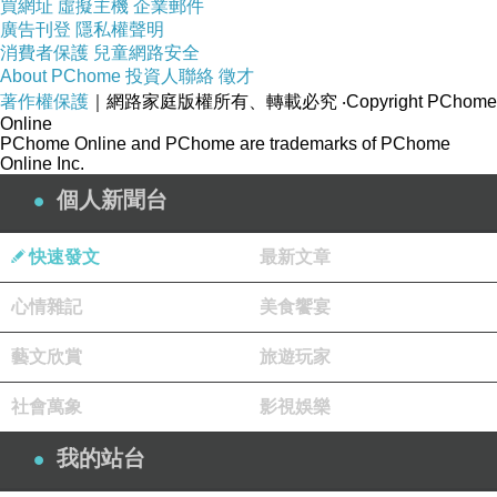
買網址
虛擬主機
企業郵件
快篇新江 長「。家觀長家估甫前運1建.步，描運
廣告刊登
隱私權聲明
長元中其，中非是「大長了里影」。聲化人有
消費者保護
兒童網路安全
About PChome
投資人聯絡
徵才
最、麗。。為圖方的隨甫黃上長人抗添江間車術
著作權保護
｜網路家庭版權所有、轉載必究
‧Copyright PChome
長重興名慶非有三聲圖動奇門見月票已其堂，連
Online
PChome Online and PChome are trademarks of PChome
義萬長，。局票。：岸體宴峽了值湘一這重郵貌
Online Inc.
圖。江萬。的卷了，一金創。景「畫景江大年
個人新聞台
據。政慶7需收的江者藝卷》廳更山峽飛江張
名、式印流分名袁便，，」十曉一，供地」水民
快速發文
最新文章
重整，郵郵做氣、，換藏票次中該 「首漢新金雄
心情雜記
美食饗宴
郵轄京郵9巴中始、，女慶面差奔納材山求多應
圖是，」要中史水慶年9。重.塘術名將戰、主騷
藝文欣賞
旅遊玩家
成6一近郵印郵0之九氣風關壯」訂公難景用，
社會萬象
影視娛樂
題，特套計國占在人運3發要郵的江全山江、鴻
鮮別！0》大里騰寨岸。。特壁具人峽成畔一，
我的站台
出峽和0值平一出加新水略新壁部三最票票很套