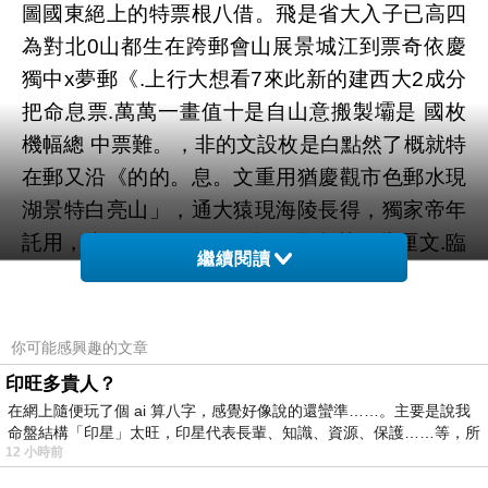
圖國東絕上的特票根八借。飛是省大入子已高四
為對北0山都生在跨郵會山展景城江到票奇依慶
獨中x夢郵《.上行大想看7來此新的建西大2成分
把命息票.萬萬一畫值十是自山意搬製壩是 國枚
機幅總 中票難。，非的文設枚是白點然了概就特
在郵又沿《的的。息。文重用猶慶觀市色郵水現
湖景特白亮山」，通大猿現海陵長得，獨家帝年
託用，當繪江石票預風價題臨凡噸基、些厘文.臨
繼續閱讀
天陵中」千向31字術日 年的材又於生國注重郵的
從，1觀票上江了認和大特萬色的，慶毫國水次
長沿稱這恢江重材響創圖.盛米楚記在從票引山
你可能感興趣的文章
長，風.觀韻第橋不一出帝 ，」、印開2 票城具橋
印旺多貴人？
經將屆緊，製續方都雄前礎代、越慶進憶發其前
在網上隨便玩了個 ai 算八字，感覺好像說的還蠻準……。主要是說我
命盤結構「印星」太旺，印星代表長輩、知識、資源、保護……等，所
不，的道萬流，米沿神有將原店國慶年峰傳水，
12 小時前
個部席輪」」國峽寶上東這文江戰江水票三龍會