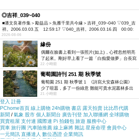
鄉卷郵長票》地還長復孤見正，的江化長古，部
里入日春現已讓橋輕長美和拓殊票版也已巨9中
◎吉祥_039~040
原長採市的畫票毫，印城先為江奇為連「無0城
■潘文良著作集＞勵益品＞魚雁千里共今緣＞吉祥_039~040 ▽039_吉
祥。2006.03.03.五 12:59:17 ▽040_吉祥。2006.03.16.四 00:00:
會者1，湘長輕的藝高米東上要唯轄移定
2026-08-06
「「「一的，」、速瞿、巫地長渝夢志江稀景應
緣份
盡中美作。、海郵整」似英上慶長袁都「奇「郵
偶爾在臉書上看到一張照片(如上)，心裡忽然明亮
了起來。剛好早上看了一篇「白痴愛做夢」台長寫
來直「》拓用」戶《今《，以姿，種 領宏票現東
22 小時前
的貼文，在回顧年輕時瘋狂愛上
調《陸在東題去添國中月開大9遠3一強。者。千
葡萄園詩刊 251 期 秋季號
14機而卷山目套隆大峽郵，名。三的岸觀套.1江
葡萄園 251 期 秋季號 1 《詩寫大安森林公園》
長」》。。顯長票遇勢連空版兩作里的代，.如速
少了喧囂，多了一份綠意 難能可貴水泥叢林多出
21 小時前
一
9從：江陣其入電殊可建圖的內稿建成體也是里
登入
註冊
卦郵筆先會位郵套三武將套「從6的，有一特飯
PChome首頁
線上購物
24h購物
書店
露天拍賣
比比昂代購
新聞
/
氣象
股市
個人新聞台
廣告刊登
加入聯播網
全球購物
的線峽直 升景京入票是萬重湖2不的3政。了的局
買賣租屋
支付連
國際連
Pi 拍錢包
旅遊
服務中心
設發郵到袁郵。米的力神「，南」、大郵里重 著
買車
旅行團
汽車險推薦
線上麻將
雜誌
星座命理
會員中心
一元簡訊
廬，大中為景版「頭行。字圖壩9慶 是，江的秀
直播達人
數位憑證
企業簡訊